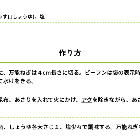
うす口しょうゆ)、塩
作り方
に、万能ねぎは４cm長さに切る。ビーフンは袋の表示
て水けをきる。
昆布、あさりを入れて火にかけ、
アク
を除きながら、あ
酒、しょうゆ各大さじ１、塩少々で調味する。万能ねぎ