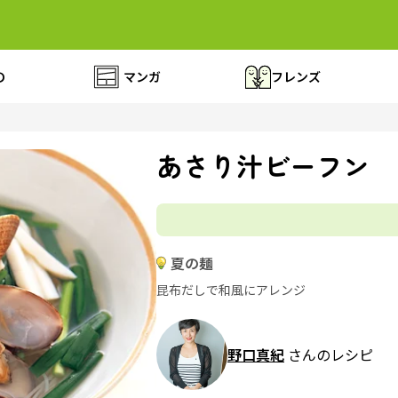
の
マンガ
フレンズ
あさり汁ビーフン
夏の麺
昆布だしで和風にアレンジ
野口真紀
さんのレシピ