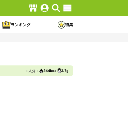
ランキング
特集
１人分：
344kcal
3.7g