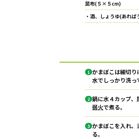
昆布(５×５cm)
・酒、しょうゆ(あれば
かまぼこは細切り
1
水でしっかり洗っ
鍋に水４カップ、
2
弱火
で煮る。
かまぼこを入れ、
3
る。