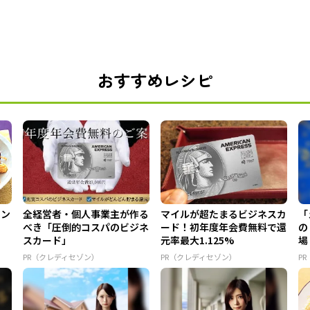
おすすめレシピ
フン
全経営者・個人事業主が作る
マイルが超たまるビジネスカ
「
べき「圧倒的コスパのビジネ
ード！初年度年会費無料で還
の
スカード」
元率最大1.125%
場
PR（クレディセゾン）
PR（クレディセゾン）
PR