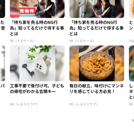
てた
「持ち家を売る時のNG行
「持ち家を売る時のNG行
と
々登
為」知ってるだけで得する事
為」知ってるだけで得する事
ン
とは
とは
PR（イエウール）
PR（イエウール）
202
ーパ
工事不要で後付け可。子ども
毎日の献立、味付けにマンネ
し
の帰宅がわかる玄関キー
リを感じている方必見！
タ
と
PR（レタスクラブ）
PR（レタスクラブ）
P