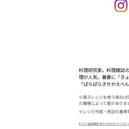
料理研究家。料理雑誌
理が人気。著書に「き
「ぱらぱらきせかえべ
※電子レンジを使う場合は50
た機種によって差がありま
※レシピ作成・表記の基準
#
パン 吉永麻衣子
#
アボカドペースト 