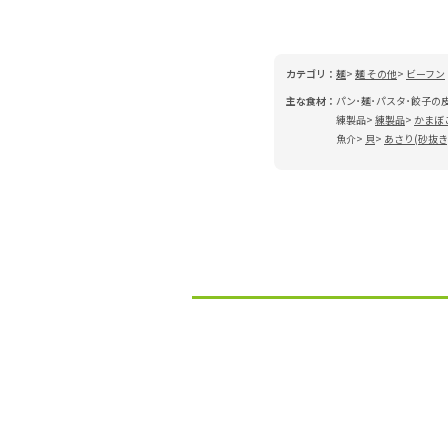
カテゴリ：
麺
麺 その他
ビーフン
主な食材：
パン･麺･パスタ･餃子の
練製品
練製品
かまぼ
魚介
貝
あさり(砂抜き