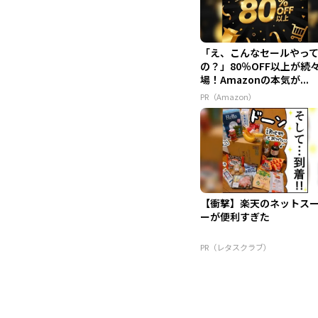
「え、こんなセールやっ
の？」80％OFF以上が続
場！Amazonの本気が...
PR（Amazon）
【衝撃】楽天のネットス
ーが便利すぎた
PR（レタスクラブ）