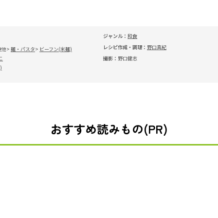
ジャンル：
和食
レシピ作成・調理：
野口真紀
皮他
麺・パスタ
ビーフン(米麺)
こ
撮影：
野口健志
)
おすすめ読みもの(PR)