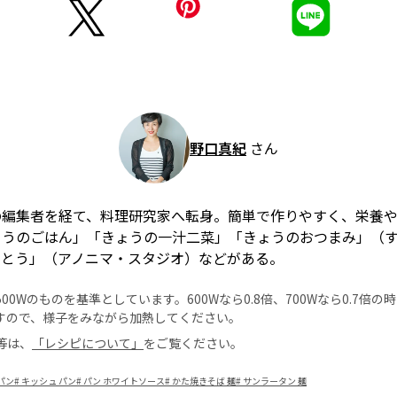
野口真紀
さん
の編集者を経て、料理研究家へ転身。簡単で作りやすく、栄養
ょうのごはん」「きょうの一汁二菜」「きょうのおつまみ」（
んとう」（アノニマ・スタジオ）などがある。
0Wのものを基準としています。600Wなら0.8倍、700Wなら0.7倍
すので、様子をみながら加熱してください。
等は、
「レシピについて」
をご覧ください。
パン
#
キッシュ パン
#
パン ホワイトソース
#
かた焼きそば 麺
#
サンラータン 麺