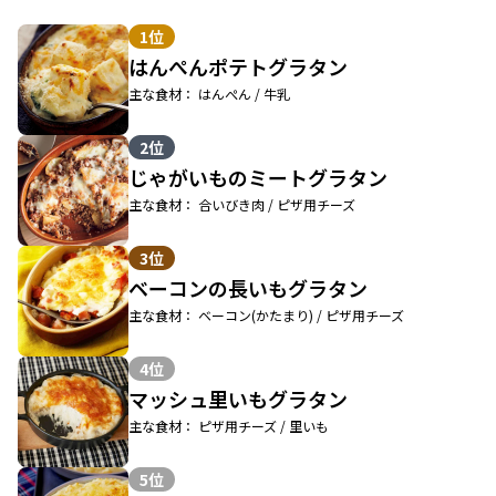
1位
はんぺんポテトグラタン
主な食材： はんぺん / 牛乳
2位
じゃがいものミートグラタン
主な食材： 合いびき肉 / ピザ用チーズ
3位
ベーコンの長いもグラタン
主な食材： ベーコン(かたまり) / ピザ用チーズ
4位
マッシュ里いもグラタン
主な食材： ピザ用チーズ / 里いも
5位