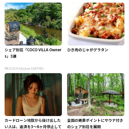
シェア別荘「COCO VILLA Owner
ひき肉のじゃがグラタン
s」3選
PR (COCO VILLA on GOETHE)
カードローン地獄から抜け出した
全国の絶景ポイントにサウナ付き
い人は、返済を3～6ヶ月停止して
のシェア別荘を展開