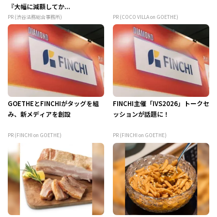
『大幅に減額してか...
PR (渋谷法務総合事務所)
PR (COCO VILLA on GOETHE)
GOETHEとFINCHIがタッグを組
FINCHI主催「IVS2026」トークセ
み、新メディアを創設
ッションが話題に！
PR (FINCHI on GOETHE)
PR (FINCHI on GOETHE)