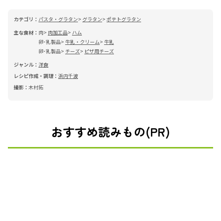
カテゴリ：
パスタ・グラタン
グラタン
ポテトグラタン
主な食材：
肉
肉加工品
ハム
卵･乳製品
牛乳・クリーム
牛乳
卵･乳製品
チーズ
ピザ用チーズ
ジャンル：
洋食
レシピ作成・調理：
浜内千波
撮影：
木村拓
おすすめ読みもの(PR)