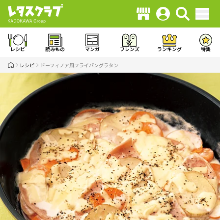
レシピ
読みもの
マンガ
フレンズ
ランキング
特集
レシピ
ドーフィノア風フライパングラタン