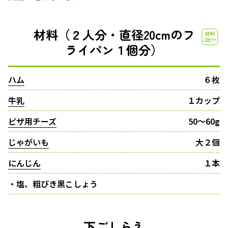
材料（２人分・直径20cmのフ
ライパン１個分）
ハム
６枚
牛乳
１カップ
ピザ用チーズ
50〜60g
じゃがいも
大２個
にんじん
１本
・塩、粗びき黒こしょう
下ごしらえ