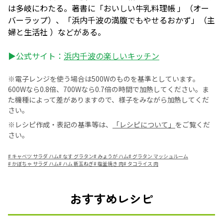
は多岐にわたる。著書に「おいしい牛乳料理帳 」（オー
バーラップ）、「浜内千波の満腹でもやせるおかず」（主
婦と生活社 ）などがある。
▶公式サイト：
浜内千波の楽しいキッチン
※電子レンジを使う場合は500Wのものを基準としています。
600Wなら0.8倍、700Wなら0.7倍の時間で加熱してください。ま
た機種によって差がありますので、様子をみながら加熱してくだ
さい。
※レシピ作成・表記の基準等は、
「レシピについて」
をご覧くだ
さい。
#
キャベツ サラダ ハム
#
なす グラタン
#
みょうが ハム
#
グラタン マッシュルーム
#
かぼちゃ サラダ ハム
#
ハム 新玉ねぎ
#
塩釜焼き 肉
#
タコライス 肉
おすすめレシピ