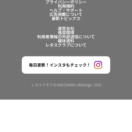
プライバシーポリシー
利用規約
ヘルプ・サポート
広告掲載について
最新トピックス
運営会社
推奨環境
利用者情報の外部送信について
媒体資料
レタスクラブについて
毎日更新！インスタもチェック！
レタスクラブ © KADOKAWA LifeDesign. 2026