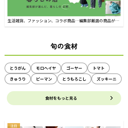
生活雑貨、ファッション、コラボ商品…編集部厳選の商品が買
えるECサイト
旬の食材
とうがん
モロヘイヤ
ゴーヤー
トマト
きゅうり
ピーマン
とうもろこし
ズッキーニ
食材をもっと見る
注目