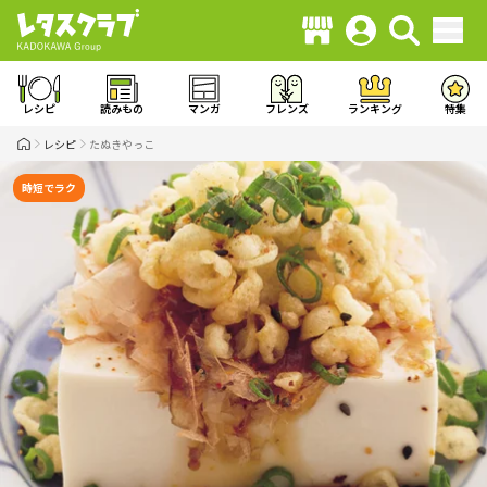
レシピ
読みもの
マンガ
フレンズ
ランキング
特集
レシピ
たぬきやっこ
時短でラク