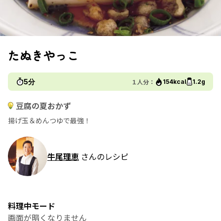
たぬきやっこ
5分
１人分：
154kcal
1.2g
豆腐の夏おかず
揚げ玉＆めんつゆで最強！
牛尾理恵
さんのレシピ
料理中モード
画面が暗くなりません