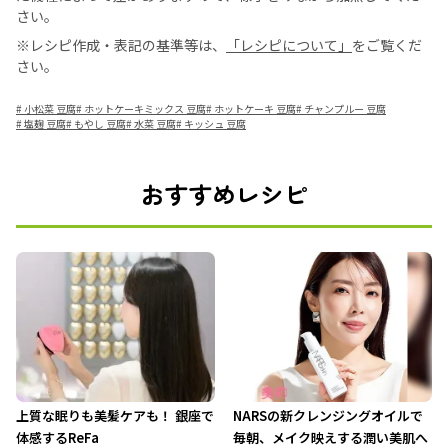
さい。
※レシピ作成・表記の基準等は、
「レシピについて」
をご覧くだ
さい。
#
小松菜 豆腐
#
ホットケーキミックス 豆腐
#
ホットケーキ 豆腐
#
チャンプルー 豆腐
#
塩麹 豆腐
#
もやし 豆腐
#
水菜 豆腐
#
キッシュ 豆腐
おすすめレシピ
上質な眠りも美髪ケアも！ 銀座で
NARSの新クレンジングオイルで
体感するReFa
毎朝、メイク映えする潤い美肌へ