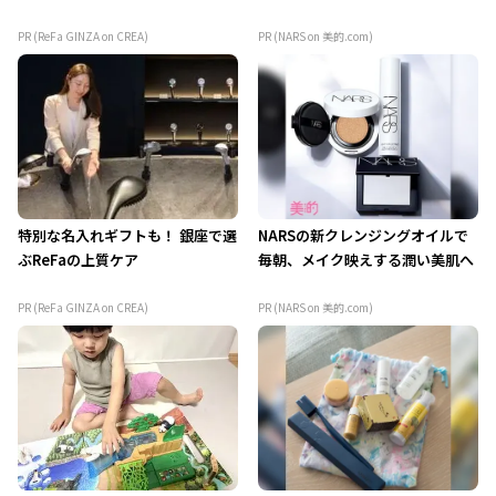
PR (ReFa GINZA on CREA)
PR (NARS on 美的.com)
特別な名入れギフトも！ 銀座で選
NARSの新クレンジングオイルで
ぶReFaの上質ケア
毎朝、メイク映えする潤い美肌へ
PR (ReFa GINZA on CREA)
PR (NARS on 美的.com)