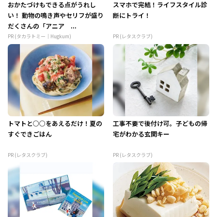
おかたづけもできる点がうれし
スマホで完結！ライフスタイル診
い！ 動物の鳴き声やセリフが盛り
断にトライ！
だくさんの「アニア ...
PR (タカラトミー｜Hugkum)
PR (レタスクラブ)
トマトと○○をあえるだけ！夏の
工事不要で後付け可。子どもの帰
すぐできごはん
宅がわかる玄関キー
PR (レタスクラブ)
PR (レタスクラブ)