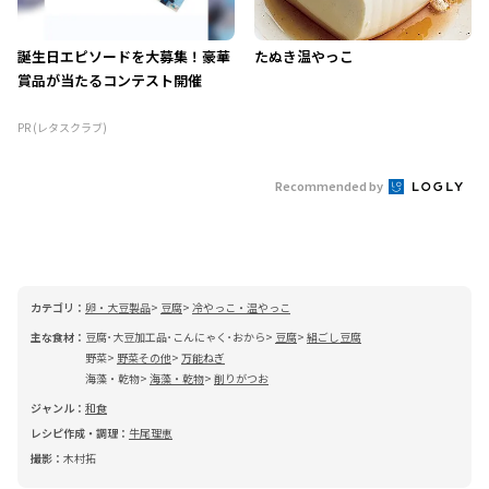
誕生日エピソードを大募集！豪華
たぬき温やっこ
賞品が当たるコンテスト開催
PR (レタスクラブ)
Recommended by
カテゴリ：
卵・大豆製品
豆腐
冷やっこ・温やっこ
主な食材：
豆腐･大豆加工品･こんにゃく･おから
豆腐
絹ごし豆腐
野菜
野菜その他
万能ねぎ
海藻・乾物
海藻・乾物
削りがつお
ジャンル：
和食
レシピ作成・調理：
牛尾理恵
撮影：
木村拓