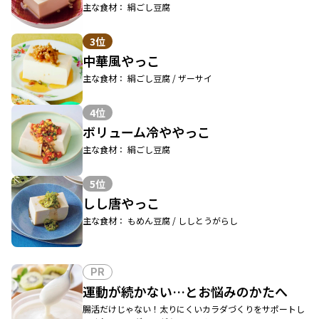
主な食材： 絹ごし豆腐
3位
中華風やっこ
主な食材： 絹ごし豆腐 / ザーサイ
4位
ボリューム冷ややっこ
主な食材： 絹ごし豆腐
5位
しし唐やっこ
主な食材： もめん豆腐 / ししとうがらし
PR
運動が続かない…とお悩みのかたへ
腸活だけじゃない！太りにくいカラダづくりをサポートし