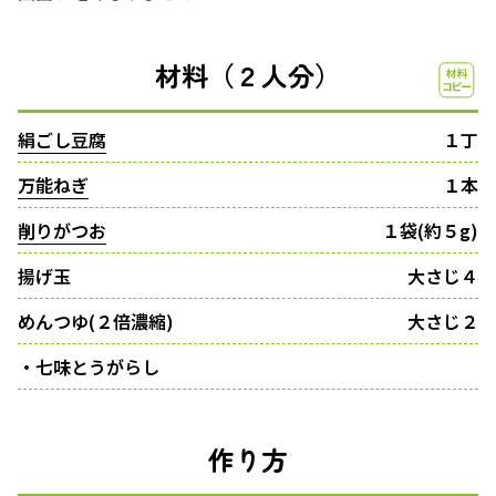
材料（２人分）
絹ごし豆腐
１丁
万能ねぎ
１本
削りがつお
１袋(約５g)
揚げ玉
大さじ４
めんつゆ(２倍濃縮)
大さじ２
・七味とうがらし
作り方