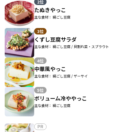
2位
たぬきやっこ
主な食材： 絹ごし豆腐
3位
くずし豆腐サラダ
主な食材： 絹ごし豆腐 / 貝割れ菜・スプラウト
4位
中華風やっこ
主な食材： 絹ごし豆腐 / ザーサイ
5位
ボリューム冷ややっこ
主な食材： 絹ごし豆腐
PR