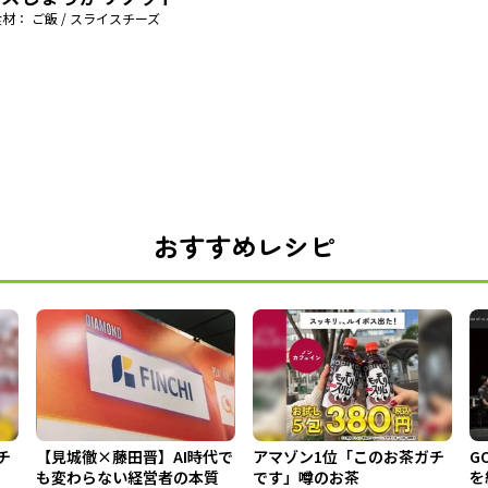
材： ご飯 / スライスチーズ
おすすめレシピ
チ
【見城徹×藤田晋】AI時代で
アマゾン1位「このお茶ガチ
G
も変わらない経営者の本質
です」噂のお茶
を