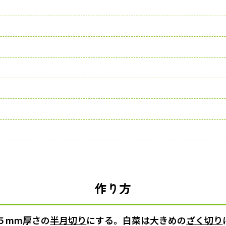
作り方
５mm厚さの
半月切り
にする。白菜は大きめの
ざく切り