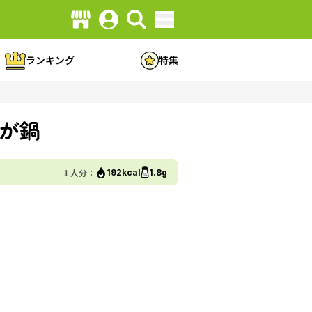
ランキング
特集
が鍋
１人分：
192kcal
1.8g