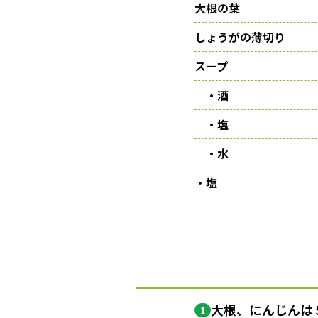
大根の葉
しょうがの薄切り
スープ
・酒
・塩
・水
・塩
大根、にんじんは
1