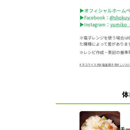
▶オフィシャルホーム
▶Facebook：
@shokuy
▶Instagram：
yumiko_
※電子レンジを使う場合は60
た機種によって差がありま
※レシピ作成・表記の基準
#
タコライス 肉
#
塩釜焼き 肉
#
しいたけ
体
チ