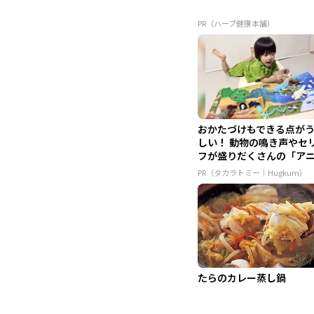
PR（ハーブ健康本舗）
おかたづけもできる点が
しい！ 動物の鳴き声やセ
フが盛りだくさんの「ア
ア ...
PR（タカラトミー｜Hugkum）
たらのカレー蒸し鍋