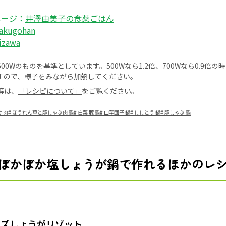
ページ：
井澤由美子の食薬ごはん
akugohan
izawa
0Wのものを基準としています。500Wなら1.2倍、700Wなら0.9倍
すので、様子をみながら加熱してください。
等は、
「レシピについて」
をご覧ください。
 肉
#
ほうれん草と豚しゃぶ肉 鍋
#
白菜 豚 鍋
#
山芋団子 鍋
#
ししとう 鍋
#
豚しゃぶ 鍋
ぽかぽか塩しょうが鍋で作れるほかのレ
ーズしょうがリゾット