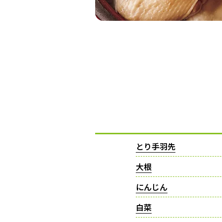
とり手羽先
大根
にんじん
白菜