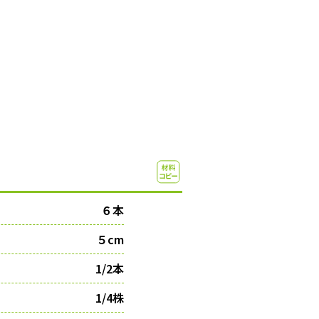
６本
５cm
1/2本
1/4株