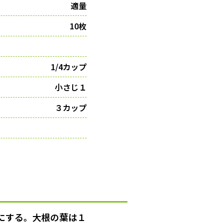
適量
10枚
1/4カップ
小さじ１
３カップ
にする。大根の葉は１