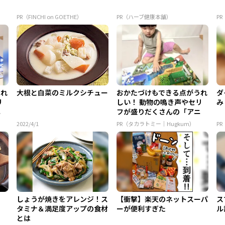
PR（FINCHI on GOETHE）
PR（ハーブ健康本舗）
PR
うれ
大根と白菜のミルクシチュー
おかたづけもできる点がうれ
ダ
リ
しい！ 動物の鳴き声やセリ
み
ニ
フが盛りだくさんの「アニ
ア ...
2022/4/1
PR（タカラトミー｜Hugkum）
P
しょうが焼きをアレンジ！ス
【衝撃】楽天のネットスーパ
ス
タミナ＆満足度アップの食材
ーが便利すぎた
ル
とは