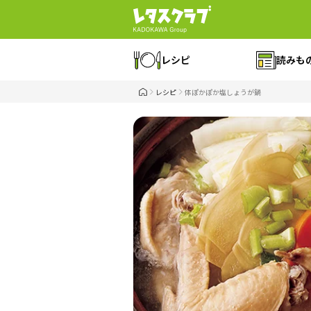
レシピ
読みも
レシピ
体ぽかぽか塩しょうが鍋