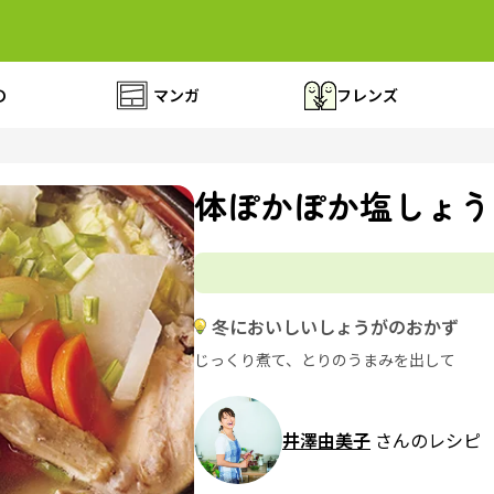
の
マンガ
フレンズ
体ぽかぽか塩しょう
冬においしいしょうがのおかず
じっくり煮て、とりのうまみを出して
井澤由美子
さんのレシピ