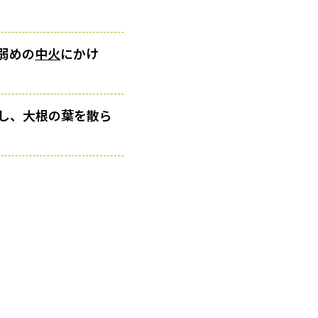
弱めの
中火
にかけ
し、大根の葉を散ら