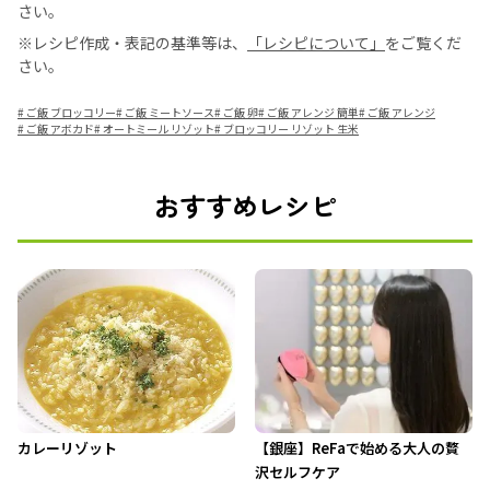
さい。
※レシピ作成・表記の基準等は、
「レシピについて」
をご覧くだ
さい。
#
ご飯 ブロッコリー
#
ご飯 ミートソース
#
ご飯 卵
#
ご飯 アレンジ 簡単
#
ご飯 アレンジ
#
ご飯 アボカド
#
オートミール リゾット
#
ブロッコリー リゾット 生米
おすすめレシピ
カレーリゾット
【銀座】ReFaで始める大人の贅
沢セルフケア