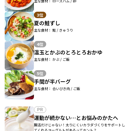
主な食材： ロースハム / 卵
3位
夏の鮭ずし
主な食材： 鮭 / きゅうり
4位
温玉とかぶのとろとろおかゆ
主な食材： かぶ / ご飯
5位
手間が半バーグ
主な食材： 合いびき肉 / ご飯
PR
運動が続かない…とお悩みのかたへ
腸活だけじゃない！太りにくいカラダづくりをサポートし
てくれるヨーグルトがあるってホント？