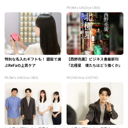
PR (ReFa GINZA on CREA)
特別な名入れギフトも！ 銀座で選
【西野亮廣】ビジネス書最新刊
ぶReFaの上質ケア
『北極星 僕たちはどう働くか』
PR (ReFa GINZA on CREA)
PR (FINCHI on GOETHE)