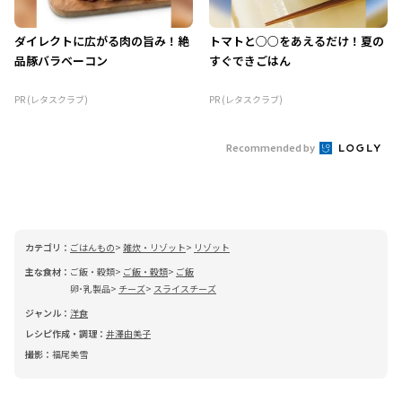
ダイレクトに広がる肉の旨み！絶
トマトと○○をあえるだけ！夏の
品豚バラベーコン
すぐできごはん
PR (レタスクラブ)
PR (レタスクラブ)
Recommended by
カテゴリ：
ごはんもの
雑炊・リゾット
リゾット
主な食材：
ご飯・穀類
ご飯・穀類
ご飯
卵･乳製品
チーズ
スライスチーズ
ジャンル：
洋食
レシピ作成・調理：
井澤由美子
撮影：
福尾美雪