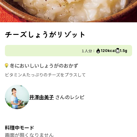
チーズしょうがリゾット
１人分：
120kcal
1.5g
冬においしいしょうがのおかず
ビタミンＡたっぷりのチーズをプラスして
井澤由美子
さんのレシピ
料理中モード
画面が暗くなりません