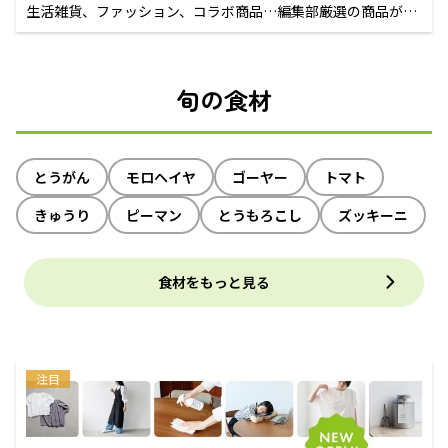
生活雑貨、ファッション、コラボ商品…編集部厳選の商品が買
えるECサイト
旬の食材
とうがん
モロヘイヤ
ゴーヤー
トマト
きゅうり
ピーマン
とうもろこし
ズッキーニ
食材をもっと見る
注目