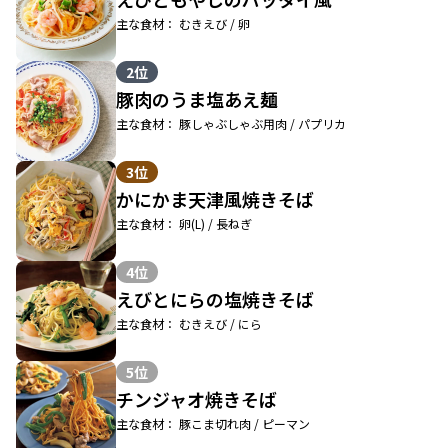
主な食材： むきえび / 卵
2位
豚肉のうま塩あえ麺
主な食材： 豚しゃぶしゃぶ用肉 / パプリカ
3位
かにかま天津風焼きそば
主な食材： 卵(L) / 長ねぎ
4位
えびとにらの塩焼きそば
主な食材： むきえび / にら
5位
チンジャオ焼きそば
主な食材： 豚こま切れ肉 / ピーマン