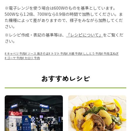
※電子レンジを使う場合は600Wのものを基準としています。
500Wなら1.2倍、700Wなら0.9倍の時間で加熱してください。ま
た機種によって差がありますので、様子をみながら加熱してくだ
さい。
※レシピ作成・表記の基準等は、
「レシピについて」
をご覧くだ
さい。
#
キャベツ 牛肉
#
ソース 焼きそば
#
トマト 牛肉
#
大根 牛肉
#
ししとう 牛肉
#
牛肉 玉ねぎ
#
ゴーヤ 牛肉
#
セロリ 牛肉
おすすめレシピ