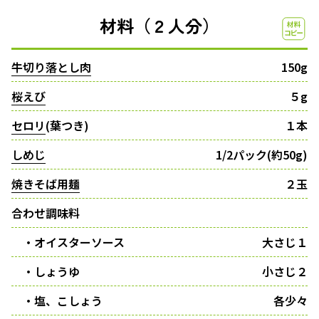
材料（２人分）
牛切り落とし肉
150g
桜えび
５g
セロリ
(葉つき)
１本
しめじ
1/2パック(約50g)
焼きそば用麺
２玉
合わせ調味料
・オイスターソース
大さじ１
・しょうゆ
小さじ２
・塩、こしょう
各少々