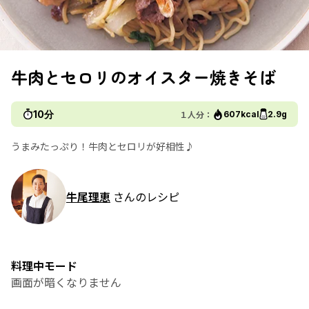
牛肉とセロリのオイスター焼きそば
10分
１人分：
607kcal
2.9g
うまみたっぷり！牛肉とセロリが好相性♪
牛尾理恵
さんのレシピ
料理中モード
画面が暗くなりません