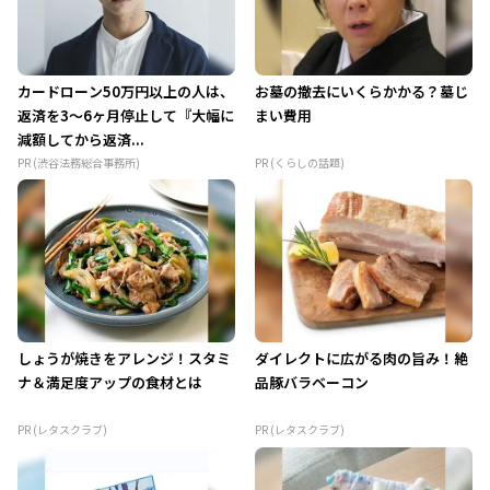
カードローン50万円以上の人は、
お墓の撤去にいくらかかる？墓じ
返済を3～6ヶ月停止して『大幅に
まい費用
減額してから返済...
PR (渋谷法務総合事務所)
PR (くらしの話題)
しょうが焼きをアレンジ！スタミ
ダイレクトに広がる肉の旨み！絶
ナ＆満足度アップの食材とは
品豚バラベーコン
PR (レタスクラブ)
PR (レタスクラブ)