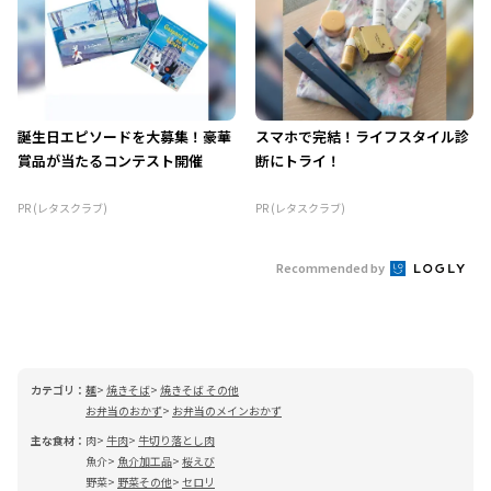
誕生日エピソードを大募集！豪華
スマホで完結！ライフスタイル診
賞品が当たるコンテスト開催
断にトライ！
PR (レタスクラブ)
PR (レタスクラブ)
Recommended by
カテゴリ：
麺
焼きそば
焼きそば その他
お弁当のおかず
お弁当のメインおかず
主な食材：
肉
牛肉
牛切り落とし肉
魚介
魚介加工品
桜えび
野菜
野菜その他
セロリ