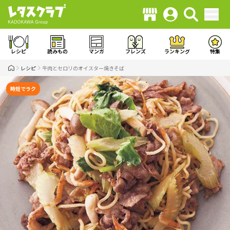
レシピ
読みもの
マンガ
フレンズ
ランキング
特集
レシピ
牛肉とセロリのオイスター焼きそば
時短でラク