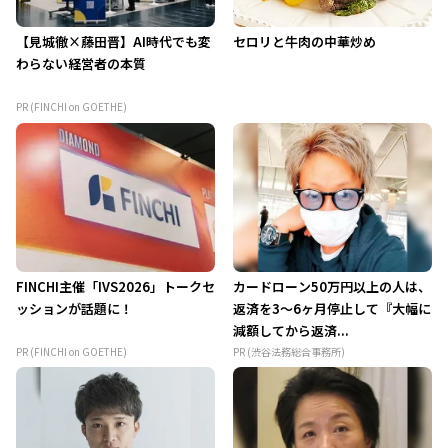
【見城徹×藤田晋】AI時代でも変
セロリと牛肉の中華炒め
わらない経営者の本質
PR (FINCHI on GOETHE)
FINCHI主催「IVS2026」トークセ
カードローン50万円以上の人は、
ッションが話題に！
返済を3～6ヶ月停止して『大幅に
減額してから返済...
PR (FINCHI on GOETHE)
PR (渋谷法務総合事務所)