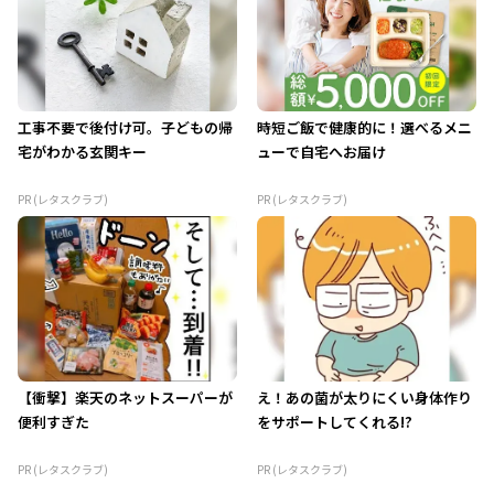
工事不要で後付け可。子どもの帰
時短ご飯で健康的に！選べるメニ
宅がわかる玄関キー
ューで自宅へお届け
PR (レタスクラブ)
PR (レタスクラブ)
【衝撃】楽天のネットスーパーが
え！あの菌が太りにくい身体作り
便利すぎた
をサポートしてくれる!?
PR (レタスクラブ)
PR (レタスクラブ)