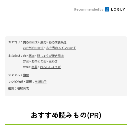
Recommended by
カテゴリ：
肉のおかず
豚肉
豚の生姜焼き
お弁当のおかず
お弁当のメインおかず
主な食材：
肉
豚肉
豚しょうが焼き用肉
野菜
野菜その他
玉ねぎ
野菜
根菜
おろししょうが
ジャンル：
和食
レシピ作成・調理：
市瀬悦子
撮影：
福尾美雪
おすすめ読みもの(PR)