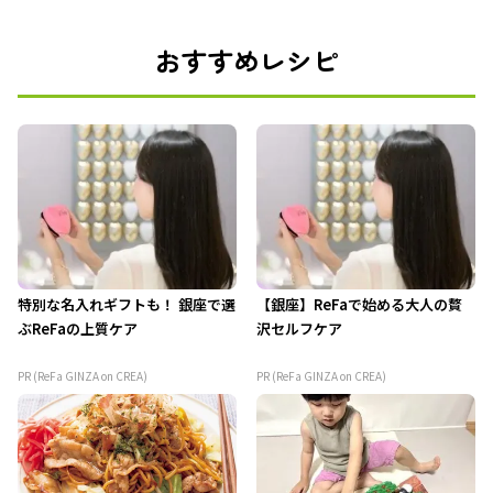
おすすめレシピ
特別な名入れギフトも！ 銀座で選
【銀座】ReFaで始める大人の贅
ぶReFaの上質ケア
沢セルフケア
PR (ReFa GINZA on CREA)
PR (ReFa GINZA on CREA)