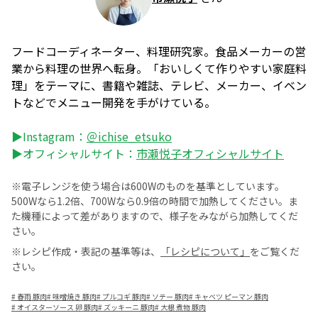
フードコーディネーター、料理研究家。食品メーカーの営
業から料理の世界へ転身。「おいしくて作りやすい家庭料
理」をテーマに、書籍や雑誌、テレビ、メーカー、イベン
トなどでメニュー開発を手がけている。
▶Instagram：
＠ichise_etsuko
▶オフィシャルサイト：
市瀬悦子オフィシャルサイト
※電子レンジを使う場合は600Wのものを基準としています。
500Wなら1.2倍、700Wなら0.9倍の時間で加熱してください。ま
た機種によって差がありますので、様子をみながら加熱してくだ
さい。
※レシピ作成・表記の基準等は、
「レシピについて」
をご覧くだ
さい。
#
春雨 豚肉
#
味噌焼き 豚肉
#
プルコギ 豚肉
#
ソテー 豚肉
#
キャベツ ピーマン 豚肉
#
オイスターソース 卵 豚肉
#
ズッキーニ 豚肉
#
大根 煮物 豚肉