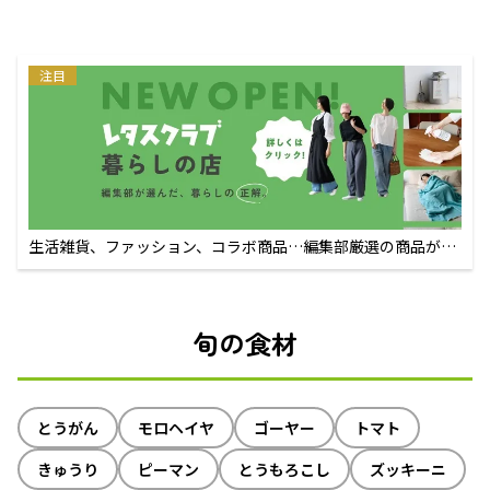
注目
生活雑貨、ファッション、コラボ商品…編集部厳選の商品が買
えるECサイト
旬の食材
とうがん
モロヘイヤ
ゴーヤー
トマト
きゅうり
ピーマン
とうもろこし
ズッキーニ