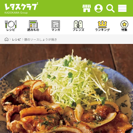
レシピ
読みもの
マンガ
フレンズ
ランキング
特集
レシピ
豚のソースしょうが焼き