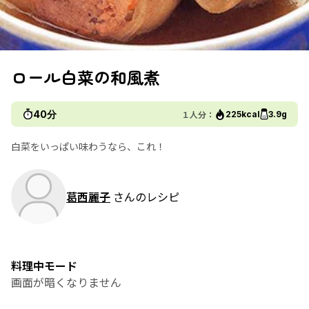
ロール白菜の和風煮
40分
１人分：
225kcal
3.9g
白菜をいっぱい味わうなら、これ！
葛西麗子
さんのレシピ
料理中モード
画面が暗くなりません