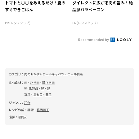
トマトと○○をあえるだけ！夏の
ダイレクトに広がる肉の旨み！絶
すぐできごはん
品豚バラベーコン
PR (レタスクラブ)
PR (レタスクラブ)
Recommended by
カテゴリ：
肉のおかず
ロールキャベツ・ロール白菜
主な食材：
肉
ひき肉
豚ひき肉
卵･乳製品
卵
卵
野菜
葉もの
白菜
ジャンル：
和食
レシピ作成・調理：
葛西麗子
撮影：
福岡拓