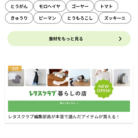
とうがん
モロヘイヤ
ゴーヤー
トマト
きゅうり
ピーマン
とうもろこし
ズッキーニ
食材をもっと見る
注目
レタスクラブ編集部員が本音で選んだアイテムが買える！