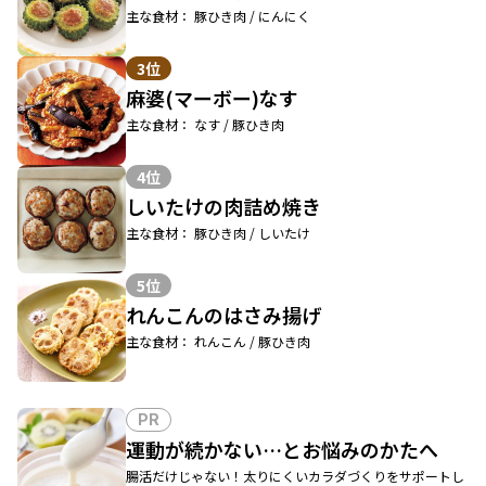
主な食材： 豚ひき肉 / にんにく
3位
麻婆(マーボー)なす
主な食材： なす / 豚ひき肉
4位
しいたけの肉詰め焼き
主な食材： 豚ひき肉 / しいたけ
5位
れんこんのはさみ揚げ
主な食材： れんこん / 豚ひき肉
PR
運動が続かない…とお悩みのかたへ
腸活だけじゃない！太りにくいカラダづくりをサポートし