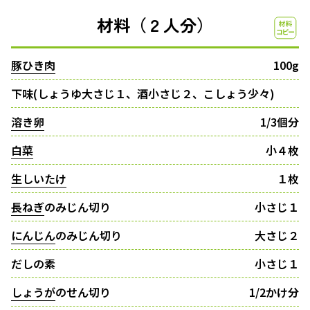
材料（２人分）
豚ひき肉
100g
下味(しょうゆ大さじ１、酒小さじ２、こしょう少々)
溶き卵
1/3個分
白菜
小４枚
生しいたけ
１枚
長ねぎ
のみじん切り
小さじ１
にんじん
のみじん切り
大さじ２
だしの素
小さじ１
しょうが
のせん切り
1/2かけ分