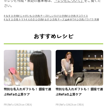
※レシピ作成・表記の基準等は、
「レシピについて」
をご覧くだ
さい。
#
なす ひき肉
#
じゃがいも ひき肉 チーズ
#
しいたけ ひき肉
#
ひき肉 タコライス
#
なす ひき肉 トマト
#
えのき ひき肉
#
なす ひき肉 チーズ 山本ゆり
#
ひき肉 パラパラ 冷凍
おすすめレシピ
特別な名入れギフトも！ 銀座で選
特別な名入れギフトも！ 銀座で選
ぶReFaの上質ケア
ぶReFaの上質ケア
PR (ReFa GINZA on CREA)
PR (ReFa GINZA on CREA)