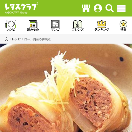
レシピ
読みもの
マンガ
フレンズ
ランキング
特集
レシピ
ロール白菜の和風煮