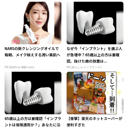
NARSの新クレンジングオイルで
なぜ今「インプラント」を選ぶ人
毎朝、メイク映えする潤い美肌へ
が急増中？65歳以上の方は要確
認。抜けた歯の放置は...
PR (NARS on 美的.com)
PR (あんしんインプラント)
65歳以上の方は要確認「インプラ
【衝撃】楽天のネットスーパーが
ントは保険適用か？」あなたに沿
便利すぎた