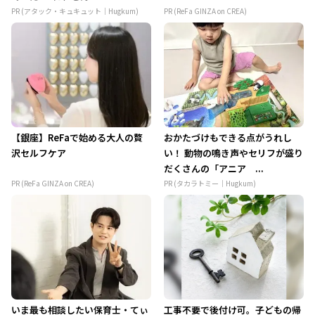
PR (アタック・キュキュット｜Hugkum)
PR (ReFa GINZA on CREA)
【銀座】ReFaで始める大人の贅
おかたづけもできる点がうれし
沢セルフケア
い！ 動物の鳴き声やセリフが盛り
だくさんの「アニア ...
PR (ReFa GINZA on CREA)
PR (タカラトミー｜Hugkum)
いま最も相談したい保育士・てぃ
工事不要で後付け可。子どもの帰