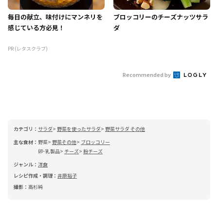
毎日の献立、味付けにマンネリを
ブロッコリーのチーズナッツサラ
感じている方必見！
ダ
PR (レタスクラブ)
Recommended by
カテゴリ：
サラダ
野菜を使ったサラダ
野菜サラダ その他
主な食材：
野菜
野菜その他
ブロッコリー
卵･乳製品
チーズ
粉チーズ
ジャンル：
洋食
レシピ作成・調理：
井原裕子
撮影：
高杉純