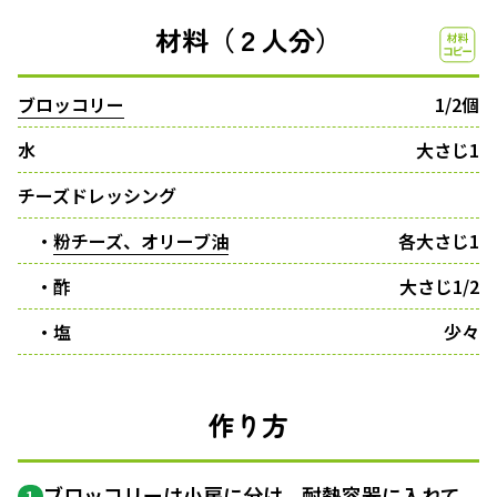
材料（２人分）
ブロッコリー
1/2個
水
大さじ1
チーズドレッシング
・
粉チーズ、オリーブ油
各大さじ1
・酢
大さじ1/2
・塩
少々
作り方
ブロッコリーは
小房
に分け、耐熱容器に入れて
1