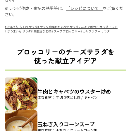
※レシピ作成・表記の基準等は、
「レシピについて」
をご覧くだ
さい。
#
きゅうり ちくわ サラダ
#
サラダ 水菜
#
キャベツ サラダ ハム
#
アボカド サラダ トマト
#
さつまいも サラダ
#
生姜焼き 野菜
#
スープ ブロッコリー
#
カリフラワー サラダ
ブロッコリーのチーズサラダを
使った献立アイデア
牛肉とキャベツのウスター炒め
主な食材： 牛切り落とし肉 / キャベツ
玉ねぎ入りコーンスープ
主な食材： 玉ねぎ / クリームコーン缶