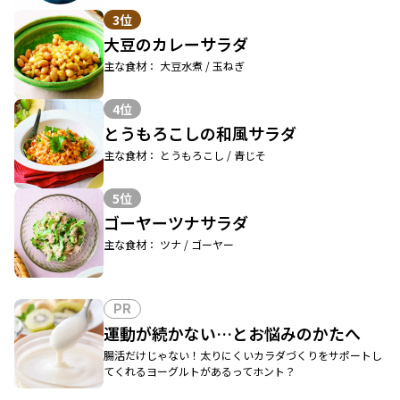
3位
大豆のカレーサラダ
主な食材： 大豆水煮 / 玉ねぎ
4位
とうもろこしの和風サラダ
主な食材： とうもろこし / 青じそ
5位
ゴーヤーツナサラダ
主な食材： ツナ / ゴーヤー
PR
運動が続かない…とお悩みのかたへ
腸活だけじゃない！太りにくいカラダづくりをサポートし
てくれるヨーグルトがあるってホント？