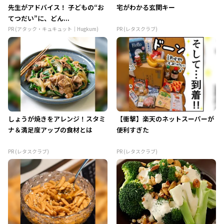
先生がアドバイス！ 子どもの“お
宅がわかる玄関キー
てつだい”に、どん...
PR (アタック・キュキュット｜Hugkum)
PR (レタスクラブ)
しょうが焼きをアレンジ！スタミ
【衝撃】楽天のネットスーパーが
ナ＆満足度アップの食材とは
便利すぎた
PR (レタスクラブ)
PR (レタスクラブ)