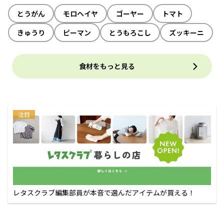
とうがん
モロヘイヤ
ゴーヤー
トマト
きゅうり
ピーマン
とうもろこし
ズッキーニ
食材をもっと見る
注目
レタスクラブ編集部員が本音で選んだアイテムが買える！