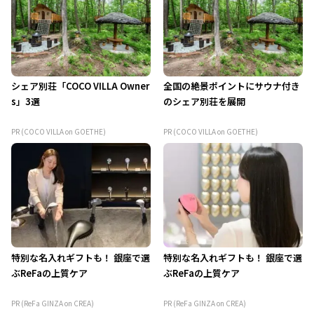
シェア別荘「COCO VILLA Owner
全国の絶景ポイントにサウナ付き
s」3選
のシェア別荘を展開
PR (COCO VILLA on GOETHE)
PR (COCO VILLA on GOETHE)
特別な名入れギフトも！ 銀座で選
特別な名入れギフトも！ 銀座で選
ぶReFaの上質ケア
ぶReFaの上質ケア
PR (ReFa GINZA on CREA)
PR (ReFa GINZA on CREA)