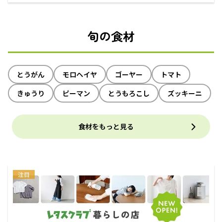
えるECサイト
旬の食材
とうがん
モロヘイヤ
ゴーヤー
トマト
きゅうり
ピーマン
とうもろこし
ズッキーニ
食材をもっと見る
注目