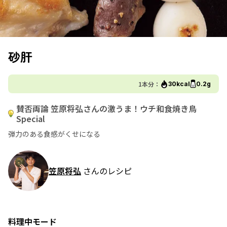
砂肝
1本分：
30kcal
0.2g
賛否両論 笠原将弘さんの激うま！ウチ和食焼き鳥
Special
弾力のある食感がくせになる
笠原将弘
さんのレシピ
料理中モード