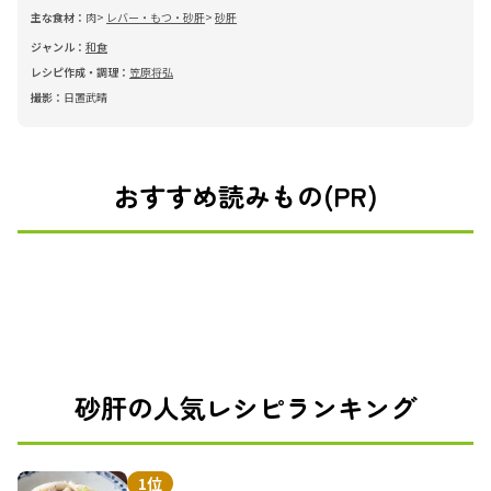
主な食材：
肉
レバー・もつ・砂肝
砂肝
ジャンル：
和食
レシピ作成・調理：
笠原将弘
撮影：
日置武晴
おすすめ読みもの(PR)
砂肝の人気レシピランキング
1位