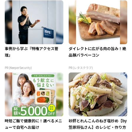
事例から学ぶ『特権アクセス管
ダイレクトに広がる肉の旨み！絶
理』
品豚バラベーコン
PR (KeeperSecurity)
PR (レタスクラブ)
時短ご飯で健康的に！選べるメニ
砂肝とれんこんのねぎ塩炒め【by
ューで自宅へお届け
笠原将弘さん】のレシピ・作り方