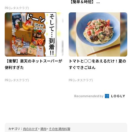
【簡単＆時短】 ...
PR (レタスクラブ)
【衝撃】楽天のネットスーパーが
トマトと○○をあえるだけ！夏の
便利すぎた
すぐできごはん
PR (レタスクラブ)
PR (レタスクラブ)
Recommended by
カテゴリ：
肉のおかず
鶏肉
その他 鶏肉料理