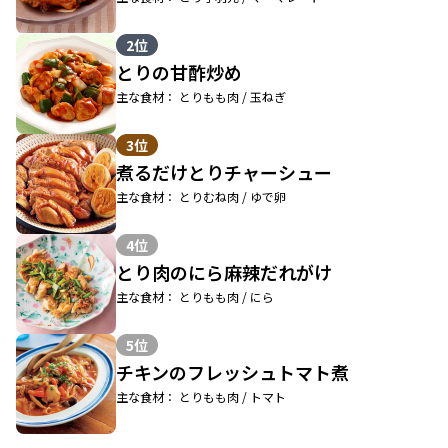
2位
とりの甘酢炒め
主な食材： とりもも肉 / 玉ねぎ
3位
煮るだけとりチャーシュー
主な食材： とりむね肉 / ゆで卵
4位
とり肉のにら麻辣だれがけ
主な食材： とりもも肉 / にら
5位
チキンのフレッシュトマト煮
主な食材： とりもも肉 / トマト