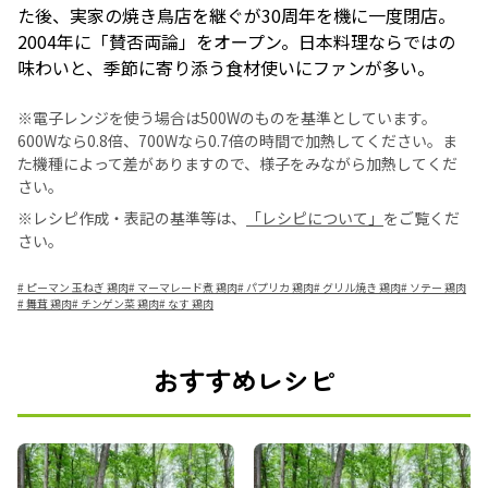
た後、実家の焼き鳥店を継ぐが30周年を機に一度閉店。
2004年に「賛否両論」をオープン。日本料理ならではの
味わいと、季節に寄り添う食材使いにファンが多い。
※電子レンジを使う場合は500Wのものを基準としています。
600Wなら0.8倍、700Wなら0.7倍の時間で加熱してください。ま
た機種によって差がありますので、様子をみながら加熱してくだ
さい。
※レシピ作成・表記の基準等は、
「レシピについて」
をご覧くだ
さい。
#
ピーマン 玉ねぎ 鶏肉
#
マーマレード煮 鶏肉
#
パプリカ 鶏肉
#
グリル焼き 鶏肉
#
ソテー 鶏肉
#
舞茸 鶏肉
#
チンゲン菜 鶏肉
#
なす 鶏肉
おすすめレシピ