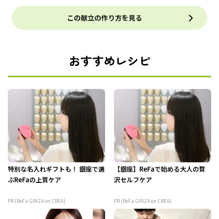
この献立の作り方を見る
おすすめレシピ
特別な名入れギフトも！ 銀座で選
【銀座】ReFaで始める大人の贅
ぶReFaの上質ケア
沢セルフケア
PR (ReFa GINZA on CREA)
PR (ReFa GINZA on CREA)