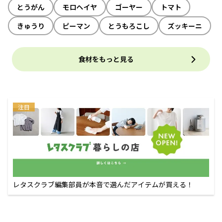
とうがん
モロヘイヤ
ゴーヤー
トマト
きゅうり
ピーマン
とうもろこし
ズッキーニ
食材をもっと見る
注目
レタスクラブ編集部員が本音で選んだアイテムが買える！