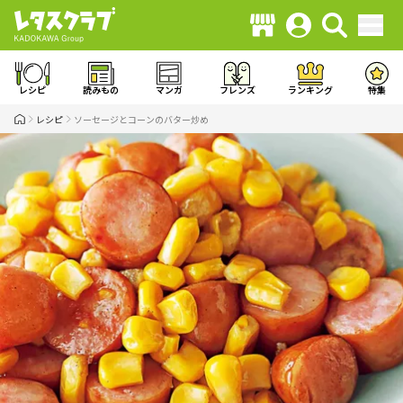
レシピ
読みもの
マンガ
フレンズ
ランキング
特集
レシピ
ソーセージとコーンのバター炒め