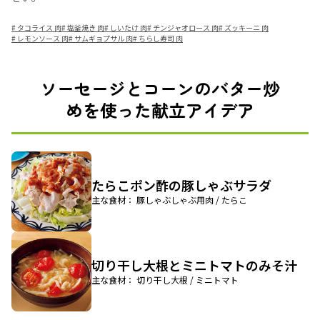
#
タコライス 肉
#
塩釜焼き 肉
#
しいたけ 肉
#
チンジャオロース 肉
#
ズッキーニ 肉
#
レモンソース 肉
#
サムギョプサル 肉
#
ちらし寿司 肉
ソーセージとコーンのバター炒
めを使った献立アイデア
たらこポン酢の豚しゃぶサラダ
主な食材： 豚しゃぶしゃぶ用肉 / たらこ
切り干し大根とミニトマトのみそ汁
主な食材： 切り干し大根 / ミニトマト