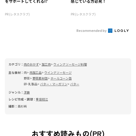
をサポートしてくれる!?
感じている方必見！
PR (レタスクラブ)
PR (レタスクラブ)
Recommended by
カテゴリ：
肉のおかず
加工肉
ウィンナソーセージ料理
主な食材：
肉
肉加工品
ウインナソーセージ
野菜
野菜素材缶
ホールコーン缶
卵･乳製品
バター・マーガリン
バター
ジャンル：
洋食
レシピ作成・調理：
重信初江
撮影：
高杉純
おすすめ読みもの(PR)