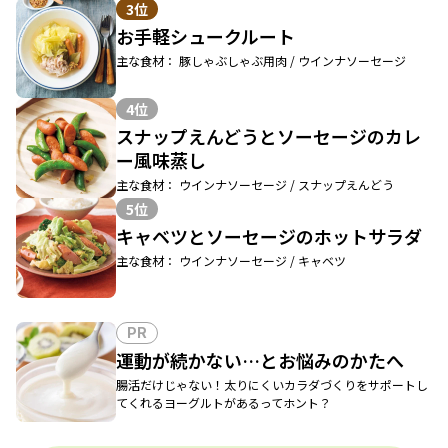
3位
お手軽シュークルート
主な食材： 豚しゃぶしゃぶ用肉 / ウインナソーセージ
4位
スナップえんどうとソーセージのカレ
ー風味蒸し
主な食材： ウインナソーセージ / スナップえんどう
5位
キャベツとソーセージのホットサラダ
主な食材： ウインナソーセージ / キャベツ
PR
運動が続かない…とお悩みのかたへ
腸活だけじゃない！太りにくいカラダづくりをサポートし
てくれるヨーグルトがあるってホント？