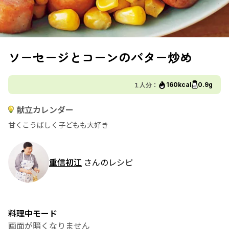
ソーセージとコーンのバター炒め
１人分：
160kcal
0.9g
献立カレンダー
甘くこうばしく子どもも大好き
重信初江
さんのレシピ
料理中モード
画面が暗くなりません