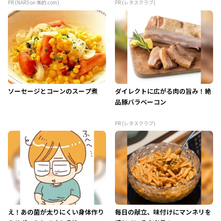
PR (NARS on 美的.com)
PR (レタスクラブ)
ソーセージとコーンのスープ煮
ダイレクトに広がる肉の旨み！絶
品豚バラベーコン
PR (レタスクラブ)
え！あの菌が太りにくい身体作り
毎日の献立、味付けにマンネリを