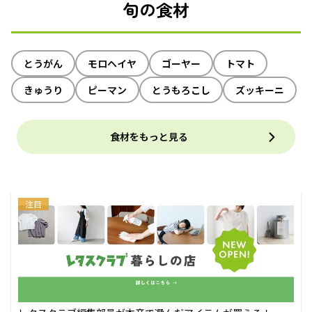
旬の食材
とうがん
モロヘイヤ
ゴーヤー
トマト
きゅうり
ピーマン
とうもろこし
ズッキーニ
食材をもっと見る
注目