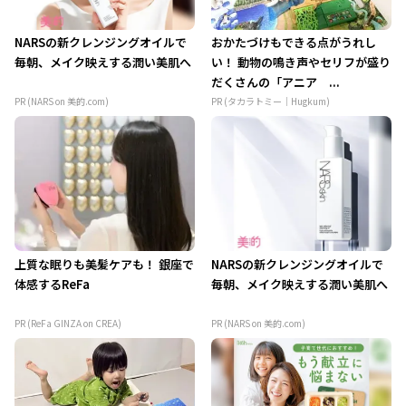
NARSの新クレンジングオイルで
おかたづけもできる点がうれし
毎朝、メイク映えする潤い美肌へ
い！ 動物の鳴き声やセリフが盛り
だくさんの「アニア ...
PR (NARS on 美的.com)
PR (タカラトミー｜Hugkum)
上質な眠りも美髪ケアも！ 銀座で
NARSの新クレンジングオイルで
体感するReFa
毎朝、メイク映えする潤い美肌へ
PR (ReFa GINZA on CREA)
PR (NARS on 美的.com)