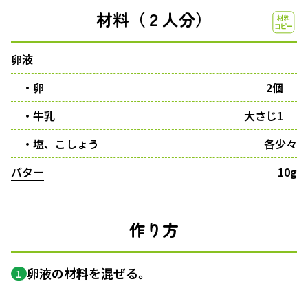
材料（２人分）
卵液
・
卵
2個
・
牛乳
大さじ1
・塩、こしょう
各少々
バター
10g
作り方
卵液の材料を混ぜる。
1