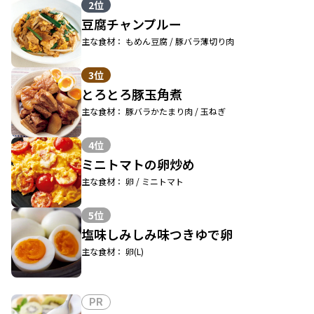
2位
豆腐チャンプルー
主な食材： もめん豆腐 / 豚バラ薄切り肉
3位
とろとろ豚玉角煮
主な食材： 豚バラかたまり肉 / 玉ねぎ
4位
ミニトマトの卵炒め
主な食材： 卵 / ミニトマト
5位
塩味しみしみ味つきゆで卵
主な食材： 卵(L)
PR