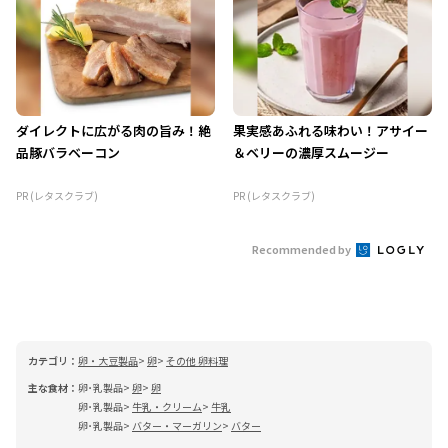
ダイレクトに広がる肉の旨み！絶
果実感あふれる味わい！アサイー
品豚バラベーコン
＆ベリーの濃厚スムージー
PR (レタスクラブ)
PR (レタスクラブ)
Recommended by
カテゴリ：
卵・大豆製品
卵
その他 卵料理
主な食材：
卵･乳製品
卵
卵
卵･乳製品
牛乳・クリーム
牛乳
卵･乳製品
バター・マーガリン
バター