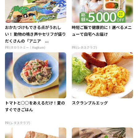
おかたづけもできる点がうれし
時短ご飯で健康的に！選べるメニ
い！ 動物の鳴き声やセリフが盛り
ューで自宅へお届け
だくさんの「アニア ...
PR (タカラトミー｜Hugkum)
PR (レタスクラブ)
トマトと○○をあえるだけ！夏の
スクランブルエッグ
すぐできごはん
PR (レタスクラブ)