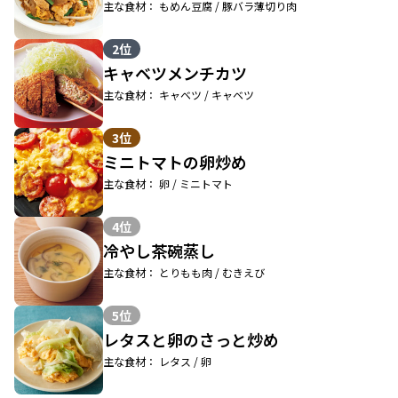
主な食材： もめん豆腐 / 豚バラ薄切り肉
2位
キャベツメンチカツ
主な食材： キャベツ / キャベツ
3位
ミニトマトの卵炒め
主な食材： 卵 / ミニトマト
4位
冷やし茶碗蒸し
主な食材： とりもも肉 / むきえび
5位
レタスと卵のさっと炒め
主な食材： レタス / 卵