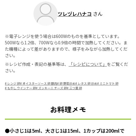
ツレヅレハナコ
さん
※電子レンジを使う場合は600Wのものを基準としています。
500Wなら1.2倍、700Wなら0.9倍の時間で加熱してください。ま
た機種によって差がありますので、様子をみながら加熱してくだ
さい。
※レシピ作成・表記の基準等は、
「レシピについて」
をご覧くだ
さい。
#
レンジ 卵
#
オイスターソース 卵 豚肉
#
卵 野菜炒め
#
レタス 卵 炒め
#
ミニトマト 卵
#
もやし ウインナー 卵
#
ズッキーニ チーズ 卵
#
三つ葉 卵
お料理メモ
●小さじ1は5ml、大さじ1は15ml、1カップは200mlで