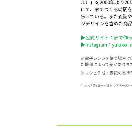
ル）」を2000年より2
にて、家でつくる時間
伝えている。また雑誌
ジデザインを含めた商
▶公式サイト：
家で作っ
▶Instagram：
yukiko_i
※電子レンジを使う場合は60
た機種によって差がありま
※レシピ作成・表記の基準
#
レンジ 卵
#
ヨーグルト レアチーズケ