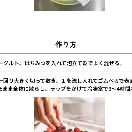
作り方
ーグルト、はちみつを入れて泡立て器でよく混ぜる。
一回り大きく切って敷き、１を流し入れてゴムべらで表
たまま全体に散らし、ラップをかけて冷凍室で3～4時間