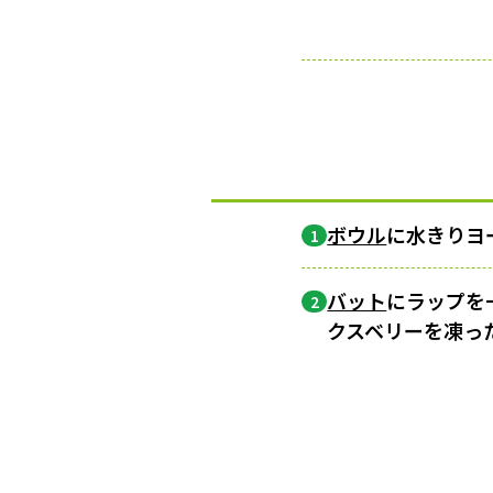
ボウル
に水きりヨ
1
バット
にラップを
2
クスベリーを凍っ