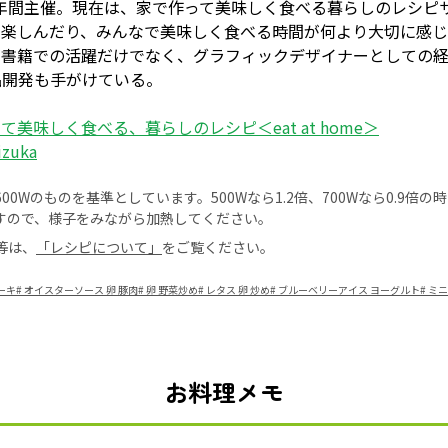
0年間主催。現在は、家で作って美味しく食べる暮らしのレシピサイト＜
を楽しんだり、みんなで美味しく食べる時間が何より大切に感
や書籍での活躍だけでなく、グラフィックデザイナーとしての
品開発も手がけている。
て美味しく食べる、暮らしのレシピ＜eat at home＞
izuka
0Wのものを基準としています。500Wなら1.2倍、700Wなら0.9倍
すので、様子をみながら加熱してください。
等は、
「レシピについて」
をご覧ください。
ーキ
#
オイスターソース 卵 豚肉
#
卵 野菜炒め
#
レタス 卵 炒め
#
ブルーベリーアイス ヨーグルト
#
ミニ
お料理メモ