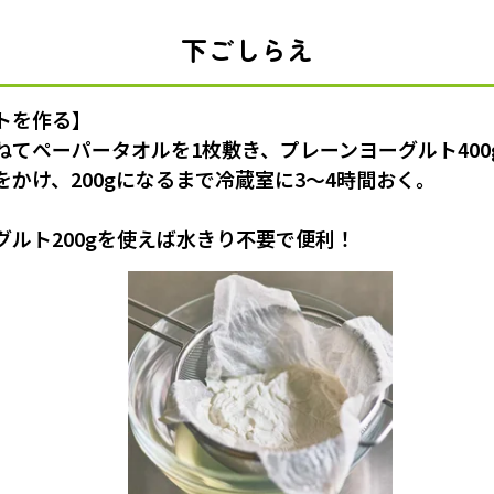
下ごしらえ
トを作る】
ねてペーパータオルを1枚敷き、プレーンヨーグルト40
かけ、200gになるまで冷蔵室に3～4時間おく。
グルト200gを使えば水きり不要で便利！