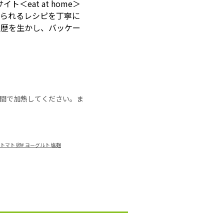
eat at home＞
じられるレシピを丁寧に
経歴を生かし、バッケー
の時間で加熱してください。ま
トマト 卵
#
ヨーグルト 塩麹