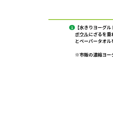
【水きりヨーグル
1
ボウル
にざるを重
とペーパータオルを
※市販の濃縮ヨー