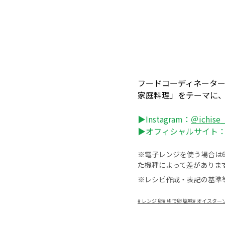
フードコーディネータ
家庭料理」をテーマに
▶Instagram：
＠ichise
▶オフィシャルサイト
※電子レンジを使う場合は60
た機種によって差がありま
※レシピ作成・表記の基準
#
レンジ 卵
#
ゆで卵 塩味
#
オイスターソ