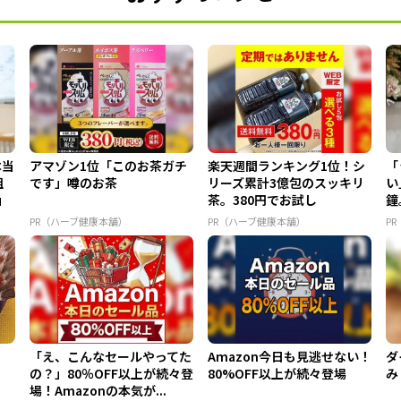
本当
アマゾン1位「このお茶ガチ
楽天週間ランキング1位！シ
「
組
です」噂のお茶
リーズ累計3億包のスッキリ
い
」
茶。380円でお試し
鐘
外
PR（ハーブ健康本舗）
PR（ハーブ健康本舗）
P
「え、こんなセールやってた
Amazon今日も見逃せない！
ダ
の？」80％OFF以上が続々登
80%OFF以上が続々登場
み
場！Amazonの本気が...