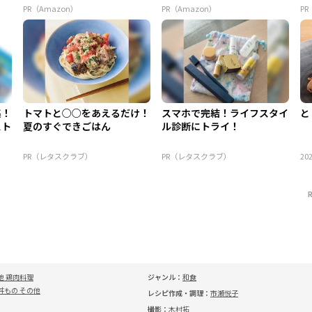
PR（Amazon）
PR（Amazon）
P
集！
トマトと○○をあえるだけ！
スマホで完結！ライフスタイ
と
スト
夏のすぐできごはん
ル診断にトライ！
PR（レタスクラブ）
PR（レタスクラブ）
202
他 鶏肉料理
ジャンル：
和食
丼もの その他
レシピ作成・調理：
市瀬悦子
撮影：
木村拓