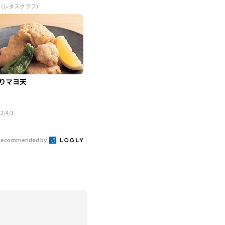
R（レタスクラブ）
りマヨ天
2/4/1
Recommended by