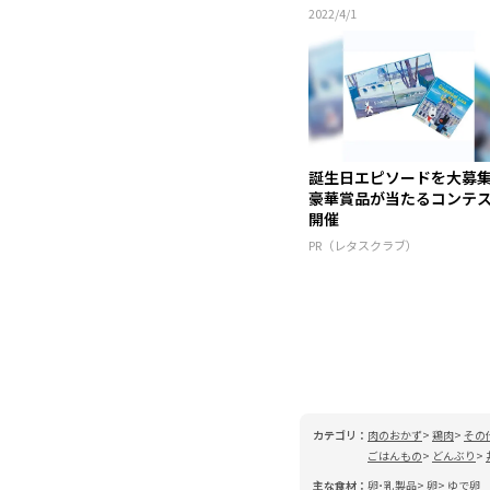
2022/4/1
誕生日エピソードを大募
豪華賞品が当たるコンテ
開催
PR（レタスクラブ）
カテゴリ：
肉のおかず
鶏肉
その
ごはんもの
どんぶり
主な食材：
卵･乳製品
卵
ゆで卵