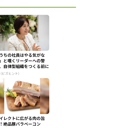
うちの社員はやる気がな
」と嘆くリーダーへの警
。自律型組織をつくる前に
せな...
R（ビズヒント）
イレクトに広がる肉の旨
！絶品豚バラベーコン