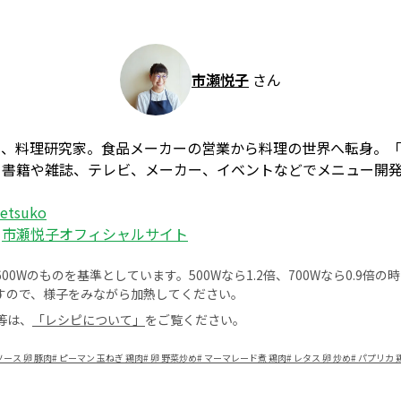
市瀬悦子
さん
ー、料理研究家。食品メーカーの営業から料理の世界へ転身。
、書籍や雑誌、テレビ、メーカー、イベントなどでメニュー開
_etsuko
：
市瀬悦子オフィシャルサイト
0Wのものを基準としています。500Wなら1.2倍、700Wなら0.9倍
すので、様子をみながら加熱してください。
等は、
「レシピについて」
をご覧ください。
ース 卵 豚肉
#
ピーマン 玉ねぎ 鶏肉
#
卵 野菜炒め
#
マーマレード煮 鶏肉
#
レタス 卵 炒め
#
パプリカ 