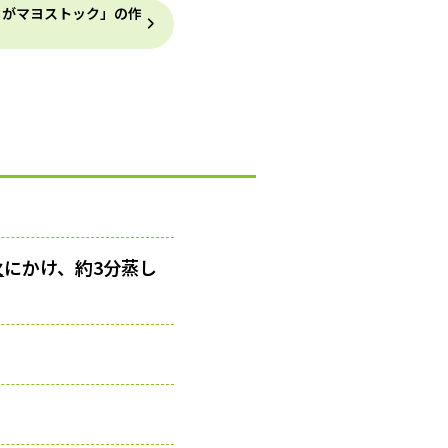
うがマヨストック」の作
火
にかけ、約3分蒸し