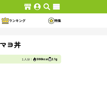
ランキング
特集
マヨ丼
１人分：
598kcal
2.1g