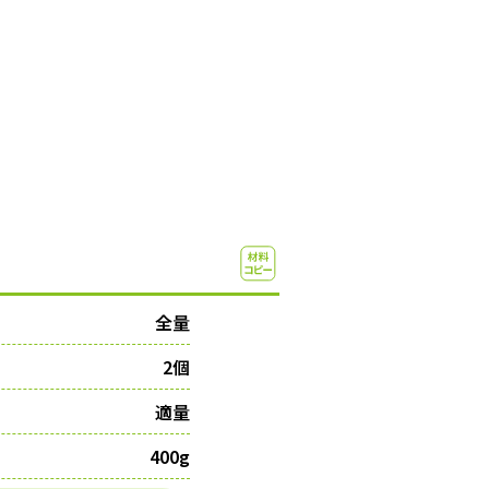
全量
2個
適量
400g