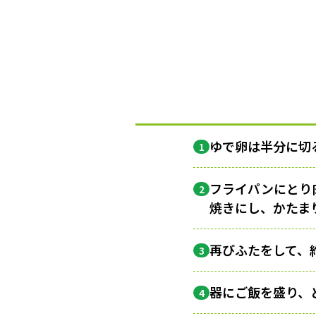
ゆで卵は半分に切
1
フライパンにとり
2
焼きにし、かたま
再びふたをして、
3
器にご飯を盛り、
4