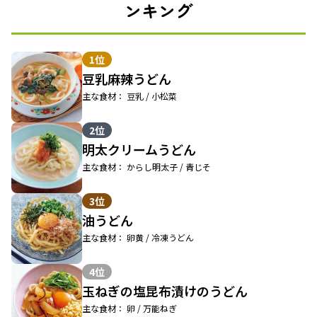
ンキング
1位
豆乳麻辣うどん
主な食材： 豆乳 / 小松菜
2位
明太クリームうどん
主な食材： からし明太子 / 青じそ
3位
油うどん
主な食材： 卵黄 / 冷凍うどん
4位
玉ねぎの塩昆布漬けのうどん
主な食材： 卵 / 万能ねぎ