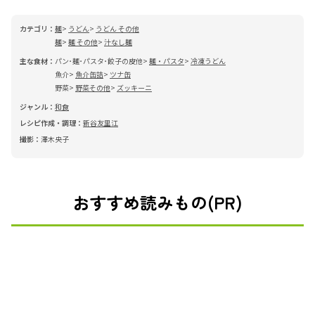
カテゴリ：
麺
うどん
うどん その他
麺
麺 その他
汁なし麺
主な食材：
パン･麺･パスタ･餃子の皮他
麺・パスタ
冷凍うどん
魚介
魚介缶詰
ツナ缶
野菜
野菜その他
ズッキーニ
ジャンル：
和食
レシピ作成・調理：
新谷友里江
撮影：
澤木央子
おすすめ読みもの(PR)