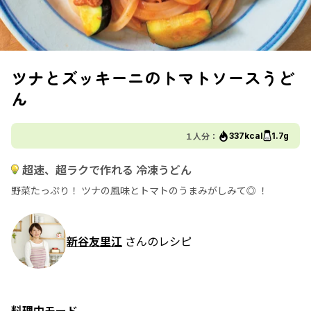
ツナとズッキーニのトマトソースうど
ん
１人分：
337kcal
1.7g
超速、超ラクで作れる 冷凍うどん
野菜たっぷり！ ツナの風味とトマトのうまみがしみて◎ ！
新谷友里江
さんのレシピ
料理中モード