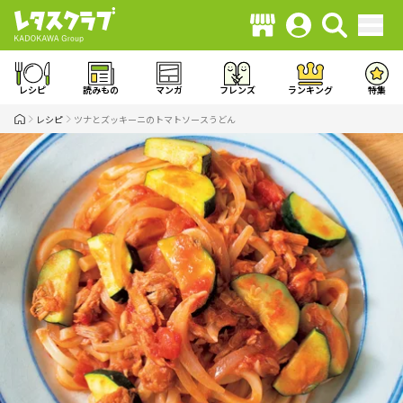
レシピ
読みもの
マンガ
フレンズ
ランキング
特集
レシピ
ツナとズッキーニのトマトソースうどん