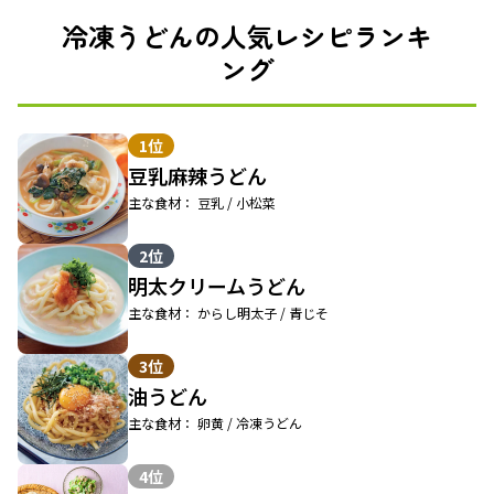
冷凍うどんの人気レシピランキ
ング
1位
豆乳麻辣うどん
主な食材： 豆乳 / 小松菜
2位
明太クリームうどん
主な食材： からし明太子 / 青じそ
3位
油うどん
主な食材： 卵黄 / 冷凍うどん
4位