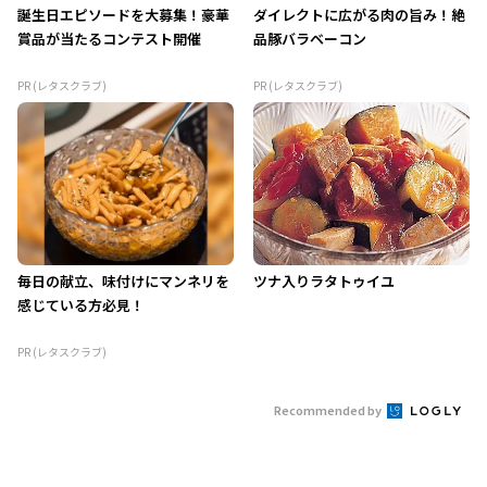
誕生日エピソードを大募集！豪華
ダイレクトに広がる肉の旨み！絶
賞品が当たるコンテスト開催
品豚バラベーコン
PR (レタスクラブ)
PR (レタスクラブ)
毎日の献立、味付けにマンネリを
ツナ入りラタトゥイユ
感じている方必見！
PR (レタスクラブ)
Recommended by