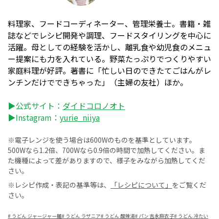
料理家、フードコーディネーター、管理栄養士。書籍・雑
誌などでレシピ開発や調理、フードスタイリングを中心に
活躍。母としての経験を活かし、離乳食や幼児食のメニュ
ー提案にも力を入れている。野菜たっぷりでつくりやすい
家庭料理が好評。著書に「忙しい日のできたてごはんがレ
ンチンだけでできちゃった」（主婦の友社）ほか。
▶公式サイト：
ダイドコロノオト
▶Instagram：
yurie_niiya
※電子レンジを使う場合は600Wのものを基準としています。
500Wなら1.2倍、700Wなら0.9倍の時間で加熱してください。ま
た機種によって差がありますので、様子をみながら加熱してくだ
さい。
※レシピ作成・表記の基準等は、
「レシピについて」
をご覧くだ
さい。
#
うどん ジャージャー麺
#
うどん ラザニア
#
うどん 酸辣湯
#
パン 吉永麻衣子
#
うどん 冷たい