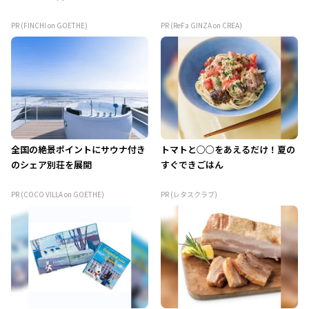
PR (FINCHI on GOETHE)
PR (ReFa GINZA on CREA)
全国の絶景ポイントにサウナ付き
トマトと○○をあえるだけ！夏の
のシェア別荘を展開
すぐできごはん
PR (COCO VILLA on GOETHE)
PR (レタスクラブ)