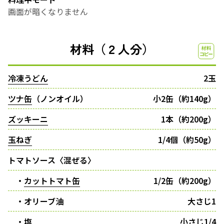
画面が暗くなりません
材料（２人分）
冷凍うどん
2玉
ツナ缶
（ノンオイル）
小2缶（約140g）
ズッキーニ
1本（約200g）
玉ねぎ
1/4個（約50g）
トマトソース〈混ぜる〉
・
カットトマト缶
1/2缶（約200g）
・オリーブ油
大さじ1
・塩
小さじ1/4