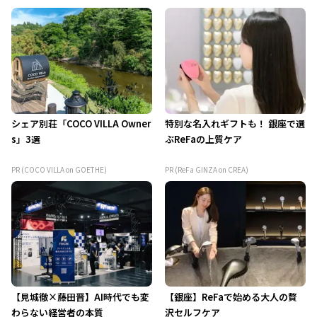
シェア別荘「COCO VILLA Owner
特別な名入れギフトも！ 銀座で選
s」3選
ぶReFaの上質ケア
PR (COCO VILLA on GOETHE)
PR (ReFa GINZA on CREA)
【見城徹×藤田晋】AI時代でも変
【銀座】ReFaで始める大人の贅
わらない経営者の本質
沢セルフケア