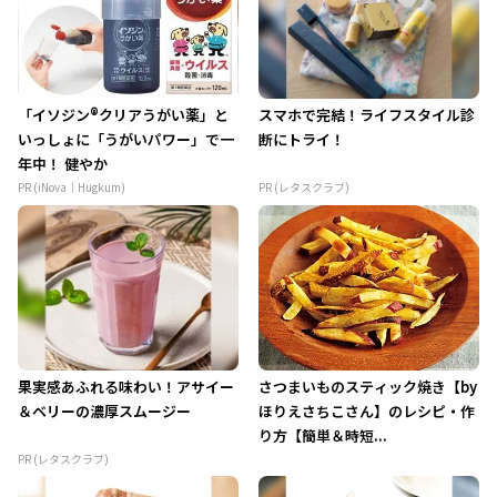
「イソジン®クリアうがい薬」と
スマホで完結！ライフスタイル診
いっしょに「うがいパワー」で一
断にトライ！
年中！ 健やか
PR (iNova｜Hugkum)
PR (レタスクラブ)
果実感あふれる味わい！アサイー
さつまいものスティック焼き【by
＆ベリーの濃厚スムージー
ほりえさちこさん】のレシピ・作
り方【簡単＆時短...
PR (レタスクラブ)