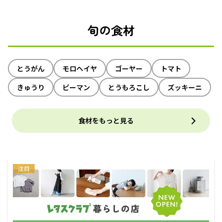
旬の食材
とうがん
モロヘイヤ
ゴーヤー
トマト
きゅうり
ピーマン
とうもろこし
ズッキーニ
食材をもっと見る
注目