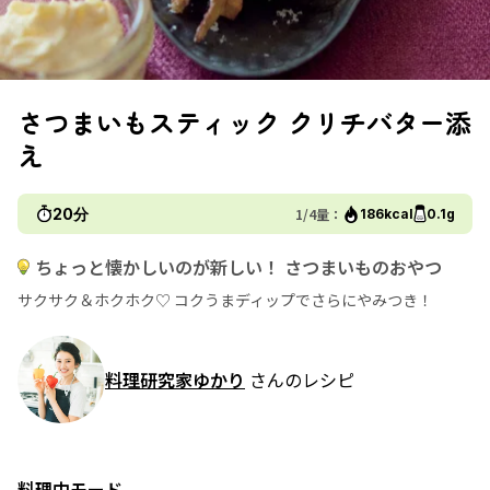
さつまいもスティック クリチバター添
え
20分
1/4量：
186kcal
0.1g
ちょっと懐かしいのが新しい！ さつまいものおやつ
サクサク＆ホクホク♡ コクうまディップでさらにやみつき！
料理研究家ゆかり
さんのレシピ
料理中モード