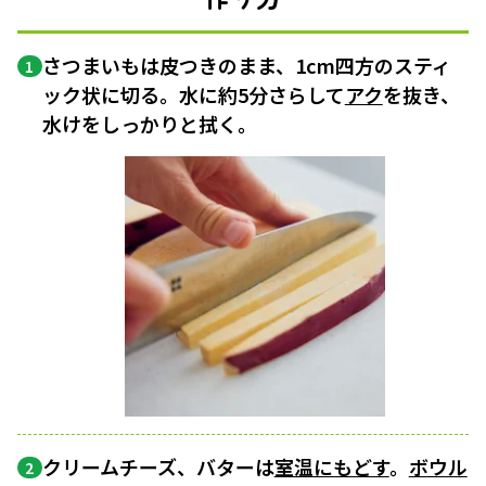
さつまいもは皮つきのまま、1cm四方のスティ
1
ック状に切る。水に約5分さらして
アク
を抜き、
水けをしっかりと拭く。
クリームチーズ、バターは
室温にもどす
。
ボウル
2