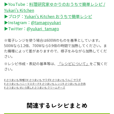
▶YouTube：
料理研究家ゆかりのおうちで簡単レシピ /
Yukari's Kitchen
▶ブログ：
Yukari's Kitchen おうちで簡単レシピ
▶Instagram：
@tamagoyukari
▶Twitter：
@yukari_tamago
※電子レンジを使う場合は600Wのものを基準としています。
500Wなら1.2倍、700Wなら0.9倍の時間で加熱してください。ま
た機種によって差がありますので、様子をみながら加熱してくだ
さい。
※レシピ作成・表記の基準等は、
「レシピについて」
をご覧くだ
さい。
#
さつまいも 味噌汁
#
さつまいも サラダ
#
さつまいも りんご サラダ
#
さつまいも ハニーマスタード
#
さつまいも レンジ
#
さつまいも ひき肉
#
さつまいも せいろ蒸し
#
さつまいも クリームチーズ
関連するレシピまとめ