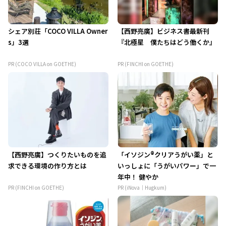
シェア別荘「COCO VILLA Owner
【西野亮廣】ビジネス書最新刊
s」3選
『北極星 僕たちはどう働くか』
PR (COCO VILLA on GOETHE)
PR (FINCHI on GOETHE)
【西野亮廣】つくりたいものを追
「イソジン®クリアうがい薬」と
求できる環境の作り方とは
いっしょに「うがいパワー」で一
年中！ 健やか
PR (FINCHI on GOETHE)
PR (iNova｜Hugkum)