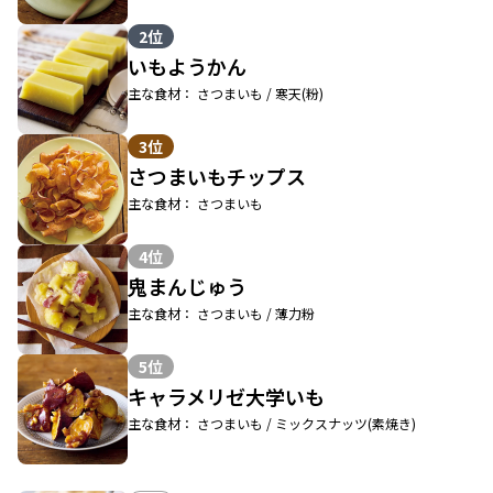
2位
いもようかん
主な食材： さつまいも / 寒天(粉)
3位
さつまいもチップス
主な食材： さつまいも
4位
鬼まんじゅう
主な食材： さつまいも / 薄力粉
5位
キャラメリゼ大学いも
主な食材： さつまいも / ミックスナッツ(素焼き)