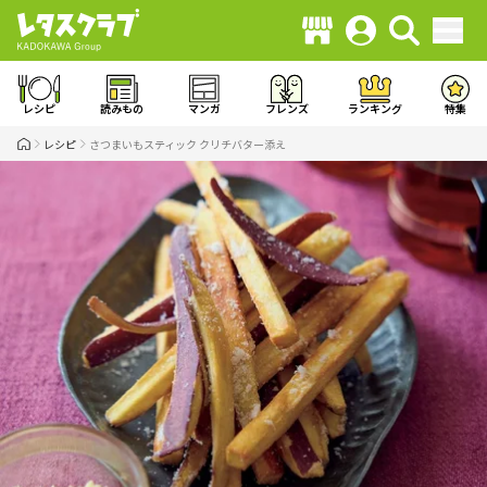
レシピ
読みもの
マンガ
フレンズ
ランキング
特集
レシピ
さつまいもスティック クリチバター添え