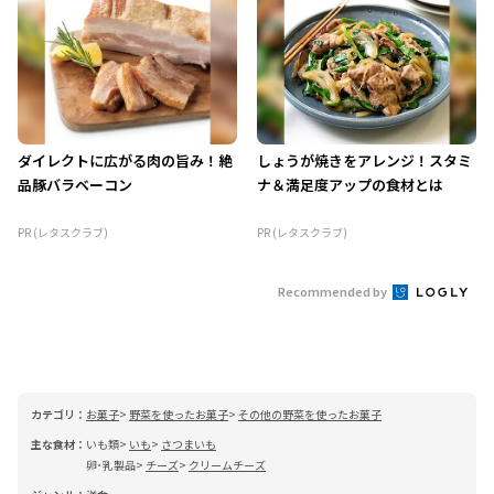
ダイレクトに広がる肉の旨み！絶
しょうが焼きをアレンジ！スタミ
品豚バラベーコン
ナ＆満足度アップの食材とは
PR (レタスクラブ)
PR (レタスクラブ)
Recommended by
カテゴリ：
お菓子
野菜を使ったお菓子
その他の野菜を使ったお菓子
主な食材：
いも類
いも
さつまいも
卵･乳製品
チーズ
クリームチーズ