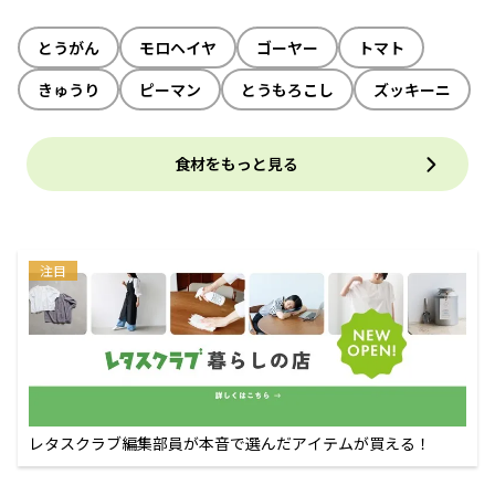
とうがん
モロヘイヤ
ゴーヤー
トマト
きゅうり
ピーマン
とうもろこし
ズッキーニ
食材をもっと見る
注目
レタスクラブ編集部員が本音で選んだアイテムが買える！