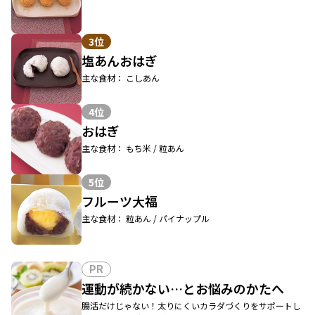
3位
塩あんおはぎ
主な食材： こしあん
4位
おはぎ
主な食材： もち米 / 粒あん
5位
フルーツ大福
主な食材： 粒あん / パイナップル
PR
運動が続かない…とお悩みのかたへ
腸活だけじゃない！太りにくいカラダづくりをサポートし