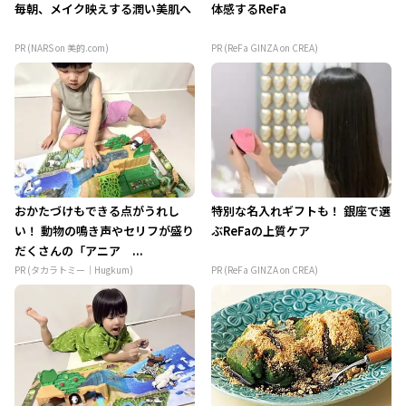
毎朝、メイク映えする潤い美肌へ
体感するReFa
PR (NARS on 美的.com)
PR (ReFa GINZA on CREA)
おかたづけもできる点がうれし
特別な名入れギフトも！ 銀座で選
い！ 動物の鳴き声やセリフが盛り
ぶReFaの上質ケア
だくさんの「アニア ...
PR (タカラトミー｜Hugkum)
PR (ReFa GINZA on CREA)