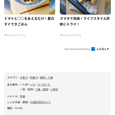
トマトと○○をあえるだけ！夏の
スマホで完結！ライフスタイル診
すぐできごはん
断にトライ！
PR (レタスクラブ)
PR (レタスクラブ)
Recommended by
カテゴリ：
お菓子
和菓子
饅頭・大福
主な食材：
いも類
いも
さつまいも
ご飯・穀類
ご飯・穀類
小麦粉
ジャンル：
和食
レシピ作成・調理：
料理研究家ゆかり
撮影：
木村拓