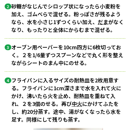
砂糖がなじんでシロップ状になったら小麦粉を
2
加え、ゴムべらで混ぜる。粉っぽさが残るよう
なら、水を小さじ1ずつくらい加え、
だま
がなく
なり、もったりと全体にからむまで混ぜる。
オーブン用ペーパーを10cm四方に6枚切ってお
3
く。２を1/6量ずつスプーンなどで丸く形を整え
ながらシートのまん中にのせる。
フライパンに入るサイズの耐熱皿を2枚用意す
4
る。フライパンに1cm深さまで水を入れて火に
かけ、沸いたら火を止め、耐熱皿を重ねて入
れ、２を3個のせる。再び
中火
にかけてふたを
し、約20分蒸す。途中、湯がなくなったら水を
足す。同様にして残りも蒸す。