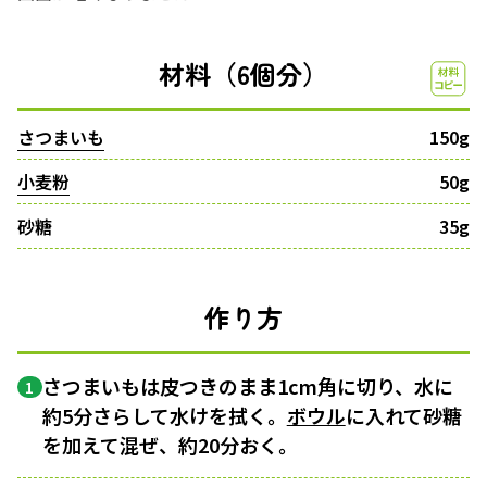
材料（6個分）
さつまいも
150g
小麦粉
50g
砂糖
35g
作り方
さつまいもは皮つきのまま1cm角に切り、水に
1
約5分さらして水けを拭く。
ボウル
に入れて砂糖
を加えて混ぜ、約20分おく。