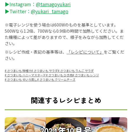
▶Instagram：
@tamagoyukari
▶Twitter：
@yukari_tamago
※電子レンジを使う場合は600Wのものを基準としています。
500Wなら1.2倍、700Wなら0.9倍の時間で加熱してください。ま
た機種によって差がありますので、様子をみながら加熱してくだ
さい。
※レシピ作成・表記の基準等は、
「レシピについて」
をご覧くだ
さい。
#
さつまいも 味噌汁
#
さつまいも サラダ
#
さつまいも りんご サラダ
#
さつまいも ハニーマスタード
#
さつまいも ひき肉
#
さつまいも レンジ
#
さつまいも せいろ蒸し
#
さつまいも クリームチーズ
関連するレシピまとめ
2024年10月号