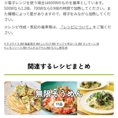
※電子レンジを使う場合は600Wのものを基準としています。
500Wなら1.2倍、700Wなら0.9倍の時間で加熱してください。ま
た機種によって差がありますので、様子をみながら加熱してくだ
さい。
※レシピ作成・表記の基準等は、
「レシピについて」
をご覧くだ
さい。
#
タコライス 肉
#
塩釜焼き 肉
#
しいたけ 肉
#
チンジャオロース 肉
#
ズッキーニ 肉
#
レモンソース 肉
#
サムギョプサル 肉
#
ちらし寿司 肉
関連するレシピまとめ
無限そうめん
17品