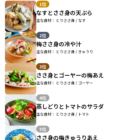
1位
なすとささ身の天ぷら
主な食材： とりささ身 / なす
2位
梅ささ身の冷や汁
主な食材： とりささ身 / きゅうり
3位
ささ身とゴーヤーの梅あえ
主な食材： とりささ身 / ゴーヤー
4位
蒸しどりとトマトのサラダ
主な食材： とりささ身 / トマト
5位
ささ身の梅きゅうりあえ