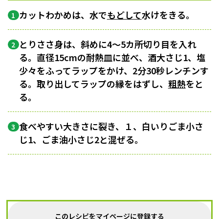
カットわかめは、水で
もどして
水けをきる。
1
とりささ身は、斜めに4～5カ所切り目を入れ
2
る。直径15cmの耐熱皿に並べ、酒大さじ1、塩
少々をふってラップをかけ、2分30秒レンチンす
る。取り出してラップの縁をはずし、
粗熱
をと
る。
食べやすい大きさに裂き、１、白いりごま小さ
3
じ1、ごま油小さじ2と混ぜる。
このレシピをマイページに登録する