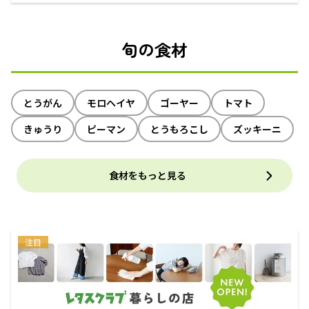
えるECサイト
旬の食材
とうがん
モロヘイヤ
ゴーヤー
トマト
きゅうり
ピーマン
とうもろこし
ズッキーニ
食材をもっと見る
注目