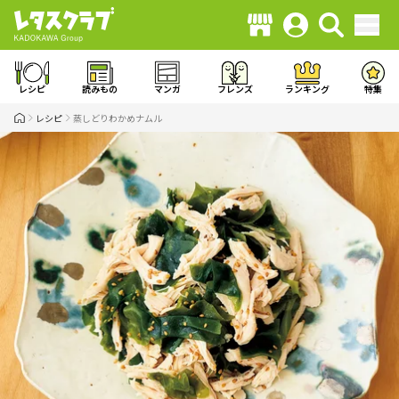
レシピ
読みもの
マンガ
フレンズ
ランキング
特集
レシピ
蒸しどりわかめナムル