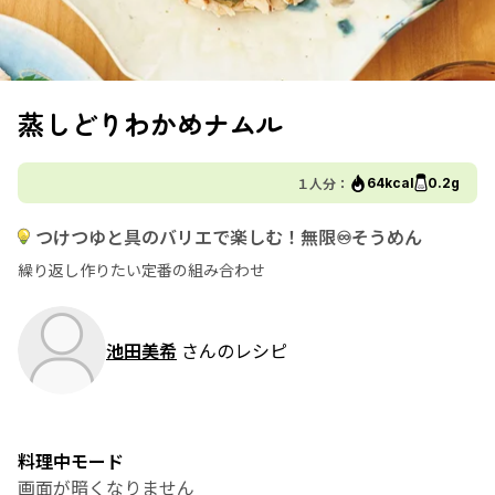
蒸しどりわかめナムル
１人分：
64kcal
0.2g
つけつゆと具のバリエで楽しむ！無限♾️そうめん
繰り返し作りたい定番の組み合わせ
池田美希
さんのレシピ
料理中モード
画面が暗くなりません