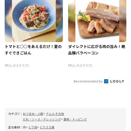
トマトと○○をあえるだけ！夏の
ダイレクトに広がる肉の旨み！絶
すぐできごはん
品豚バラベーコン
PR (レタスクラブ)
PR (レタスクラブ)
Recommended by
カテゴリ：
おつまみ・小鉢
ナムル その他
たれ・ソース・ドレッシング
薬味・トッピング
主な食材：
肉
とり肉
とりささ身