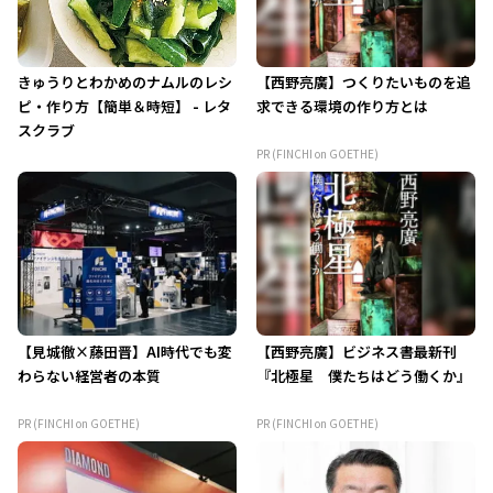
きゅうりとわかめのナムルのレシ
【西野亮廣】つくりたいものを追
ピ・作り方【簡単＆時短】 - レタ
求できる環境の作り方とは
スクラブ
PR (FINCHI on GOETHE)
【見城徹×藤田晋】AI時代でも変
【西野亮廣】ビジネス書最新刊
わらない経営者の本質
『北極星 僕たちはどう働くか』
PR (FINCHI on GOETHE)
PR (FINCHI on GOETHE)