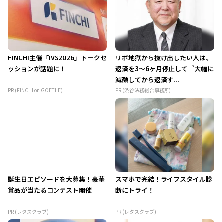
FINCHI主催「IVS2026」トークセ
リボ地獄から抜け出したい人は、
ッションが話題に！
返済を3～6ヶ月停止して『大幅に
減額してから返済す...
PR (FINCHI on GOETHE)
PR (渋谷法務総合事務所)
誕生日エピソードを大募集！豪華
スマホで完結！ライフスタイル診
賞品が当たるコンテスト開催
断にトライ！
PR (レタスクラブ)
PR (レタスクラブ)