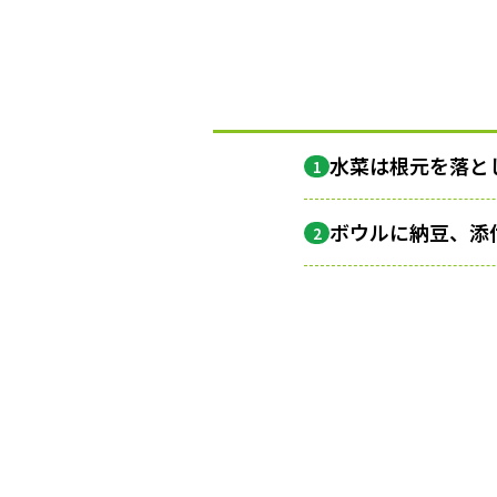
水菜は根元を落と
1
ボウルに納豆、添
2