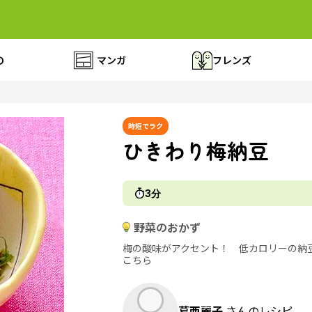
の
マンガ
フレンズ
時短でラク
ひきわり梅納豆
3分
野菜のおかず
梅の酸味がアクセント！ 低カロリーの納
こちら
葛西麗子
さんのレシピ