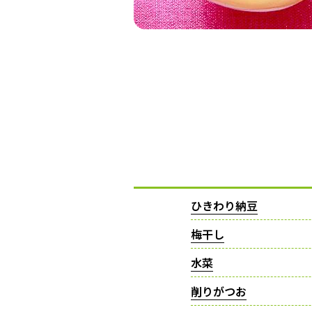
ひきわり納豆
梅干し
水菜
削りがつお