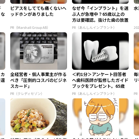
が
ピアスをしてても痛くないヘ
なぜ今「インプラント」を選
水
らな
ッドホンがありました
ぶ人が急増中？65歳以上の
方は要確認。抜けた歯の放置
は...
PR（Marshall Group AB）
PR（あんしんインプラント）
202
スカ
全経営者・個人事業主が作る
＜約1分＞アンケート回答者
毎
で還
べき「圧倒的コスパのビジネ
へ歯科医師が監修したガイド
リ
スカード」
ブックをプレゼント。65歳
以...
PR（クレディセゾン）
PR（あんしんインプラント）
P