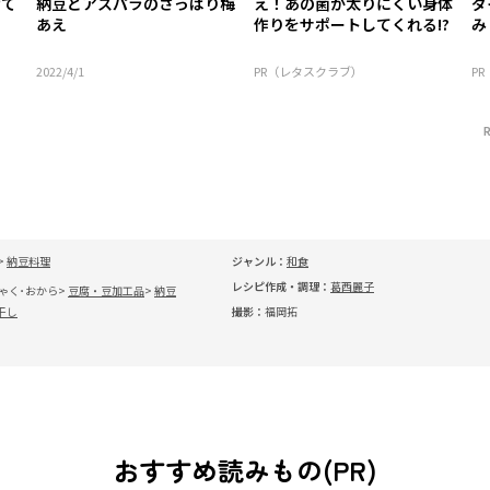
けて
納豆とアスパラのさっぱり梅
え！あの菌が太りにくい身体
ダ
あえ
作りをサポートしてくれる!?
み
2022/4/1
PR（レタスクラブ）
P
納豆料理
ジャンル：
和食
レシピ作成・調理：
葛西麗子
ゃく･おから
豆腐・豆加工品
納豆
干し
撮影：
福岡拓
おすすめ読みもの(PR)