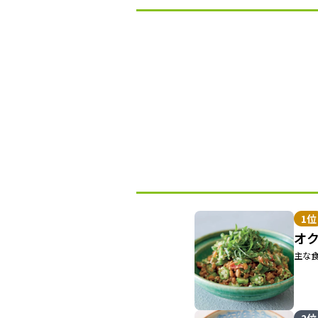
1位
オ
主な食