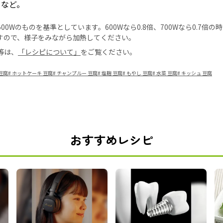
）など。
0Wのものを基準としています。600Wなら0.8倍、700Wなら0.7倍
すので、様子をみながら加熱してください。
等は、
「レシピについて」
をご覧ください。
豆腐
#
ホットケーキ 豆腐
#
チャンプルー 豆腐
#
塩麹 豆腐
#
もやし 豆腐
#
水菜 豆腐
#
キッシュ 豆腐
おすすめレシピ