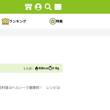
ランキング
特集
１人分：
63kcal
0.9g
豆料理はヘルシーで健康的！ レシピは