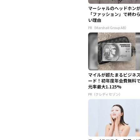
マーシャルのヘッドホン
「ファッション」で終わ
い理由
PR（Marshall Group AB）
マイルが超たまるビジネ
ード！初年度年会費無料
元率最大1.125%
PR（クレディセゾン）