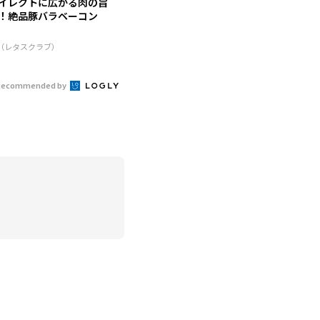
イレクトに広がる肉の旨
！絶品豚バラベーコン
R（レタスクラブ）
Recommended by