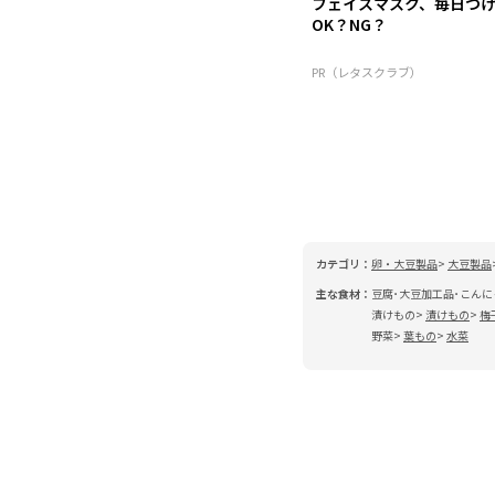
フェイスマスク、毎日つ
OK？NG？
PR（レタスクラブ）
カテゴリ：
卵・大豆製品
大豆製品
主な食材：
豆腐･大豆加工品･こんに
漬けもの
漬けもの
梅
野菜
葉もの
水菜