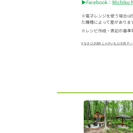
▶Facebook：
Michiko
※電子レンジを使う場合は50
た機種によって差がありま
※レシピ作成・表記の基準
#
なす ひき肉
#
じゃがいも ひき肉 チー