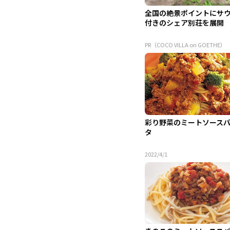
全国の絶景ポイントにサ
付きのシェア別荘を展開
PR（COCO VILLA on GOETHE）
彩り野菜のミートソース
タ
2022/4/1