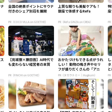
ウナ
全国の絶景ポイントにサウナ
上質な眠りも美髪ケアも！
特
付きのシェア別荘を展開
銀座で体感するReFa
座
PR（COCO VILLA on GOETHE）
PR（ReFa GINZA on CREA）
PR
パス
【見城徹×藤田晋】AI時代で
おかたづけもできる点がうれ
し
も変わらない経営者の本質
しい！ 動物の鳴き声やセリ
タ
フが盛りだくさんの「アニ
と
ア ...
PR（FINCHI on GOETHE）
PR（タカラトミー｜Hugkum）
P