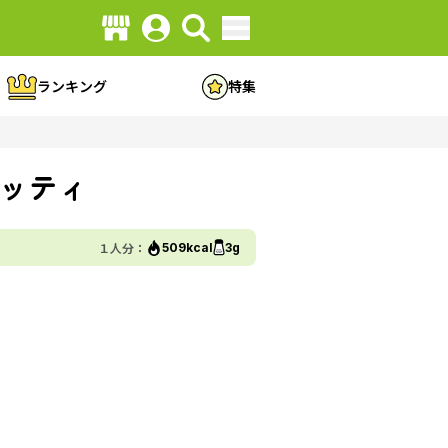
ランキング
特集
ッティ
１人分：
509kcal
3g