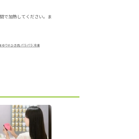
の時間で加熱してください。ま
山本ゆり
#
ひき肉 パラパラ 冷凍