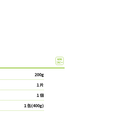
200g
１片
１個
１缶(400g)