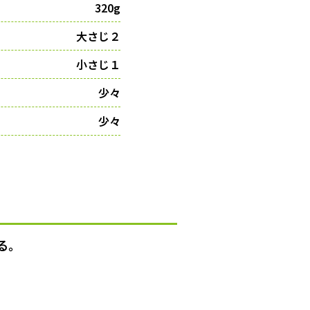
320g
大さじ２
小さじ１
少々
少々
る。