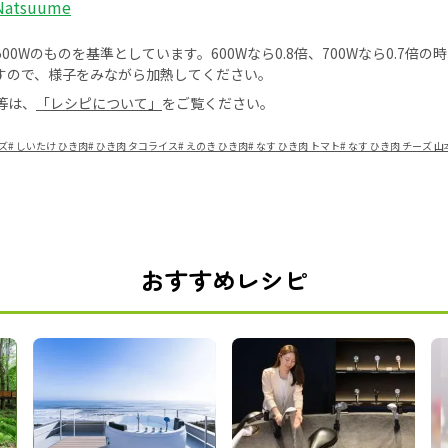
 Natsuume
0Wのものを基準としています。600Wなら0.8倍、700Wなら0.7倍
すので、様子をみながら加熱してください。
等は、
「レシピについて」
をご覧ください。
ズ
#
しいたけ ひき肉
#
ひき肉 タコライス
#
えのき ひき肉
#
なす ひき肉 トマト
#
なす ひき肉 チーズ 
おすすめレシピ