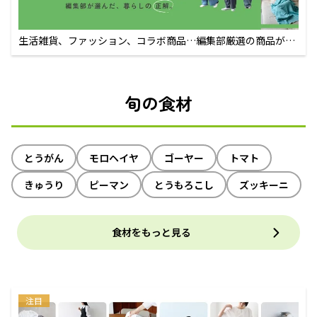
生活雑貨、ファッション、コラボ商品…編集部厳選の商品が買
えるECサイト
旬の食材
とうがん
モロヘイヤ
ゴーヤー
トマト
きゅうり
ピーマン
とうもろこし
ズッキーニ
食材をもっと見る
注目