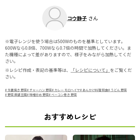
コウ静子
さん
※電子レンジを使う場合は500Wのものを基準としています。
600Wなら0.8倍、700Wなら0.7倍の時間で加熱してください。ま
た機種によって差がありますので、様子をみながら加熱してくだ
さい。
※レシピ作成・表記の基準等は、
「レシピについて」
をご覧くだ
さい。
#
生姜焼き 野菜
#
チャーハン 野菜
#
カレー モロヘイヤ
#
あんかけ料理 和食
#
うどん 野菜
#
野菜 麻婆豆腐
#
味噌炒め 野菜
#
ベーコン巻き 野菜
おすすめレシピ