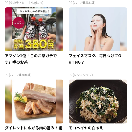
PR (タカラトミー｜Hugkum)
PR (ハーブ健康本舗)
アマゾン1位「このお茶ガチで
フェイスマスク、毎日つけてO
す」噂のお茶
K？NG？
PR (ハーブ健康本舗)
PR (レタスクラブ)
ダイレクトに広がる肉の旨み！絶
モロヘイヤの白あえ