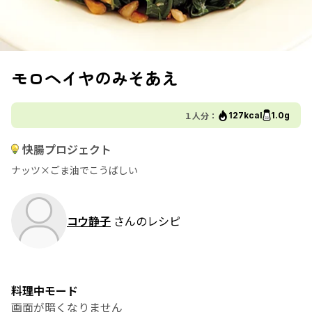
モロヘイヤのみそあえ
１人分：
127kcal
1.0g
快腸プロジェクト
ナッツ×ごま油でこうばしい
コウ静子
さんのレシピ
料理中モード
画面が暗くなりません