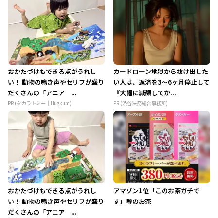
おかたづけもできる点がうれし
カードローン地獄から抜け出した
い！ 動物の鳴き声やセリフが盛り
い人は、返済を3～6ヶ月停止して
だくさんの「アニア ...
『大幅に減額してか...
PR (タカラトミー｜Hugkum)
PR (渋谷法務総合事務所)
おかたづけもできる点がうれし
アマゾン1位「このお茶ガチで
い！ 動物の鳴き声やセリフが盛り
す」噂のお茶
だくさんの「アニア ...