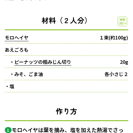
材料（２人分）
モロヘイヤ
１束(約100g)
あえごろも
・
ピーナッツの粗みじん切り
20g
・みそ、ごま油
各小さじ２
・塩
作り方
モロヘイヤは葉を摘み、塩を加えた熱湯でさっ
1