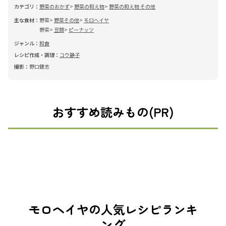
カテゴリ：
野菜のおかず
野菜の和え物
野菜の和え物 その他
主な食材：
野菜
野菜その他
モロヘイヤ
野菜
豆類
ピーナッツ
ジャンル：
和食
レシピ作成・調理：
コウ静子
撮影：
野口健志
おすすめ読みもの(PR)
モロヘイヤの人気レシピランキ
ング