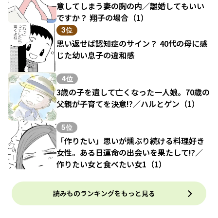
意してしまう妻の胸の内／離婚してもいい
ですか？ 翔子の場合（1）
3位
思い返せば認知症のサイン？ 40代の母に感
じた幼い息子の違和感
4位
3歳の子を遺して亡くなった一人娘。70歳の
父親が子育てを決意!?／ハルとゲン（1）
5位
「作りたい」思いが燻ぶり続ける料理好き
女性。ある日運命の出会いを果たして!?／
作りたい女と食べたい女1（1）
読みものランキングをもっと見る