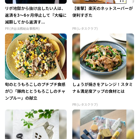
リボ地獄から抜け出したい人は、
【衝撃】楽天のネットスーパーが
返済を3～6ヶ月停止して『大幅に
便利すぎた
減額してから返済す...
PR (渋谷法務総合事務所)
PR (レタスクラブ)
旬のとうもろこしのプチプチ食感
しょうが焼きをアレンジ！スタミ
が◎「豚肉ととうもろこしのチャ
ナ＆満足度アップの食材とは
ンプルー」の献立
PR (レタスクラブ)