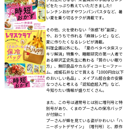
ピをたっぷり教えていただきました!
レンチンおかずやワンパンパスタなど、暑
い夏を乗り切るテクが満載です。
その他、火を使わない「体感“秒”副菜」
や、おうちで作れる「麻辣レシピ」など、
夏に作りたくなるレシピが満載。
料理企画以外にも、「夏のベタベタ床スッ
キリ解消」特集や、睡眠研究の第一人者で
ある柳沢正史先生に教わる「質のいい眠り
方」、無印良品やカルディコーヒーファー
ム、成城石井などで買える「1000円台以下
のおいしい名品」、メイプル超合金の安藤
なつさんと考える「認知症超入門」など、
今知りたい情報が盛りだくさん。
また、この号は通常号とは別に増刊号と特
別号があり、くまのプーさんの保冷バッグ
が付録に！
プーさんが蜂を見ている姿がかわいい「ハ
ニーポットデザイン」（増刊号）と、原作