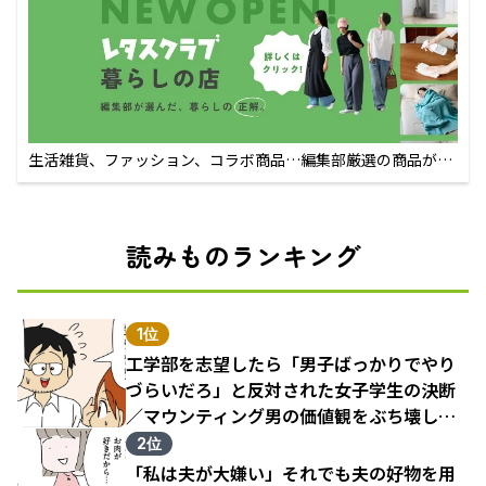
生活雑貨、ファッション、コラボ商品…編集部厳選の商品が買
えるECサイト
読みものランキング
1位
工学部を志望したら「男子ばっかりでやり
づらいだろ」と反対された女子学生の決断
／マウンティング男の価値観をぶち壊した
結果（1）
2位
「私は夫が大嫌い」それでも夫の好物を用