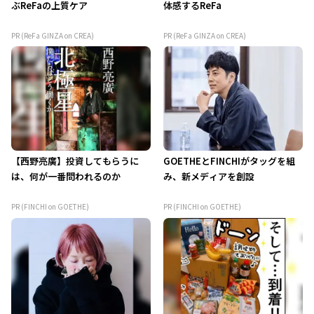
ぶReFaの上質ケア
体感するReFa
PR (ReFa GINZA on CREA)
PR (ReFa GINZA on CREA)
【西野亮廣】投資してもらうに
GOETHEとFINCHIがタッグを組
は、何が一番問われるのか
み、新メディアを創設
PR (FINCHI on GOETHE)
PR (FINCHI on GOETHE)