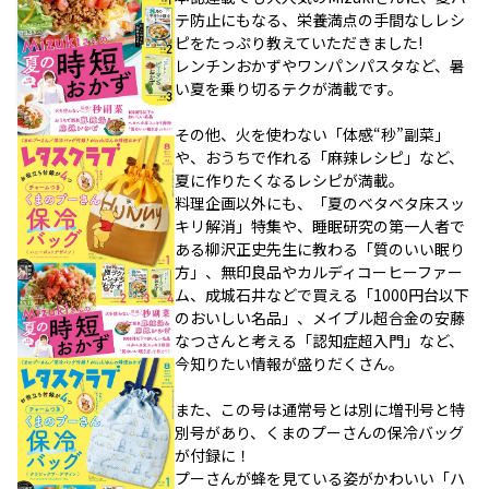
テ防止にもなる、栄養満点の手間なしレシ
ピをたっぷり教えていただきました!
レンチンおかずやワンパンパスタなど、暑
い夏を乗り切るテクが満載です。
その他、火を使わない「体感“秒”副菜」
や、おうちで作れる「麻辣レシピ」など、
夏に作りたくなるレシピが満載。
料理企画以外にも、「夏のベタベタ床スッ
キリ解消」特集や、睡眠研究の第一人者で
ある柳沢正史先生に教わる「質のいい眠り
方」、無印良品やカルディコーヒーファー
ム、成城石井などで買える「1000円台以下
のおいしい名品」、メイプル超合金の安藤
なつさんと考える「認知症超入門」など、
今知りたい情報が盛りだくさん。
また、この号は通常号とは別に増刊号と特
別号があり、くまのプーさんの保冷バッグ
が付録に！
プーさんが蜂を見ている姿がかわいい「ハ