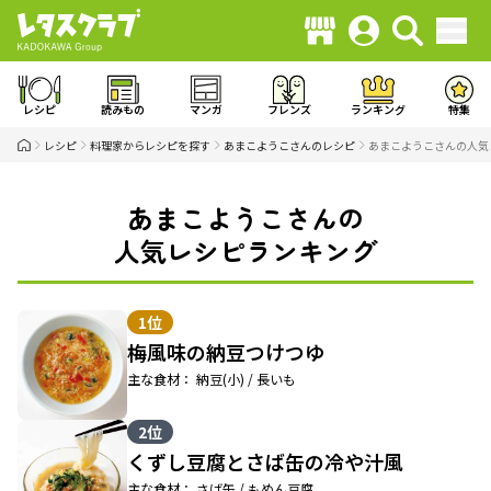
レシピ
読みもの
マンガ
フレンズ
ランキング
特集
レシピ
料理家からレシピを探す
あまこようこさんのレシピ
あまこようこさんの人気
あまこようこさんの
人気レシピランキング
1位
梅風味の納豆つけつゆ
主な食材： 納豆(小) / 長いも
2位
くずし豆腐とさば缶の冷や汁風
主な食材： さば缶 / もめん豆腐