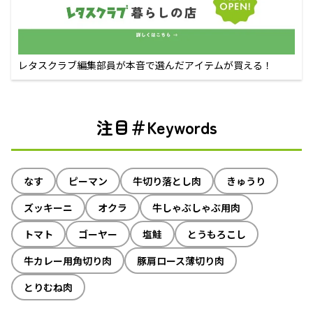
レタスクラブ編集部員が本音で選んだアイテムが買える！
注目＃Keywords
なす
ピーマン
牛切り落とし肉
きゅうり
ズッキーニ
オクラ
牛しゃぶしゃぶ用肉
トマト
ゴーヤー
塩鮭
とうもろこし
牛カレー用角切り肉
豚肩ロース薄切り肉
とりむね肉