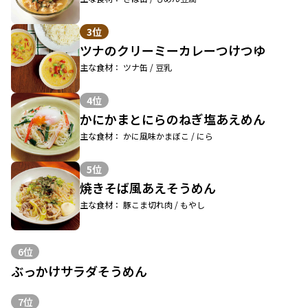
3位
ツナのクリーミーカレーつけつゆ
主な食材： ツナ缶 / 豆乳
4位
かにかまとにらのねぎ塩あえめん
主な食材： かに風味かまぼこ / にら
5位
焼きそば風あえそうめん
主な食材： 豚こま切れ肉 / もやし
6位
ぶっかけサラダそうめん
7位