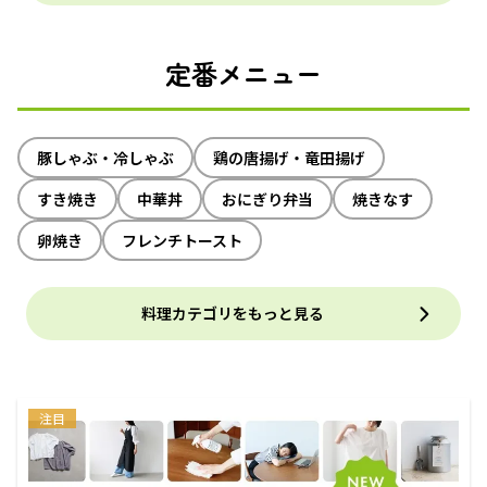
定番メニュー
豚しゃぶ・冷しゃぶ
鶏の唐揚げ・竜田揚げ
すき焼き
中華丼
おにぎり弁当
焼きなす
卵焼き
フレンチトースト
料理カテゴリをもっと見る
注目