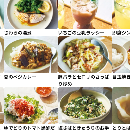
さわらの湯煮
いちごの豆乳ラッシー
即席ジ
ぎ
夏のベジカレー
豚バラとセロリのさっぱ
目玉焼
り炒め
ね
ゆでどりのトマト黒酢だ
塩さばときゅうりのお手
とりと