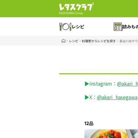
レシピ
読みも
レシピ
料理家からレシピを探す
長谷川あかり
▶Instagram：
@akari_
▶X：
@akari_hasegawa
12品