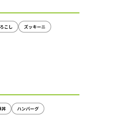
ろこし
ズッキーニ
華丼
ハンバーグ