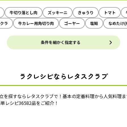
牛切り落とし肉
ズッキーニ
きゅうり
トマト
クラ
牛カレー用角切り肉
ゴーヤー
塩鮭
なめたけ(
条件を細かく指定する
ラクレシピならレタスクラブ
献立を探すならレタスクラブで！基本の定番料理から人気料理ま
単レシピ36582品をご紹介！