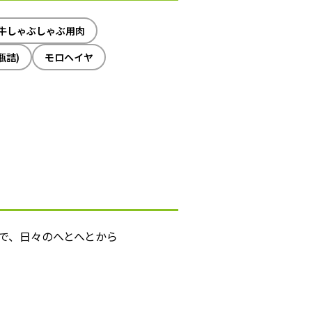
牛しゃぶしゃぶ用肉
瓶詰)
モロヘイヤ
で、日々のへとへとから