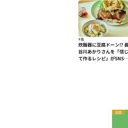
#食
炊飯器に豆腐ドーン⁉︎ 
谷川あかりさんを「信
て作るレシピ」がSNS
大反響！【解説つきレ
ピあり】
注目