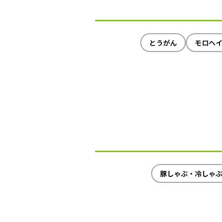
とうがん
モロヘ
豚しゃぶ・冷しゃ