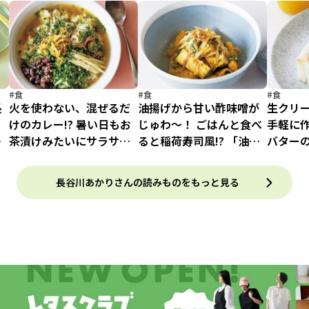
#食
#食
#食
長
火を使わない、混ぜるだ
油揚げから甘い酢味噌が
生クリ
じ
けのカレー!? 暑い日もお
じゅわ～！ ごはんと食べ
手軽に
で
茶漬けみたいにサラサラ
ると稲荷寿司風!? 「油揚
バター
シ
食べられる 「冷やしだし
げの薬味たっぷり酢味噌
ド」
カレー」
あえ」
長谷川あかりさんの読みものをもっと見る