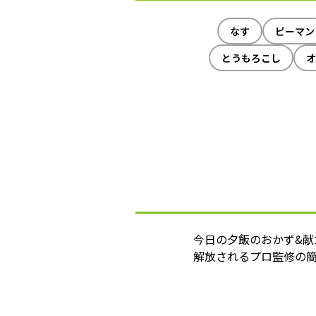
なす
ピーマン
とうもろこし
オ
今日の夕飯のおかず&
解放されるプロ監修の簡