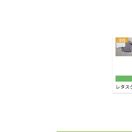
注目
レタス