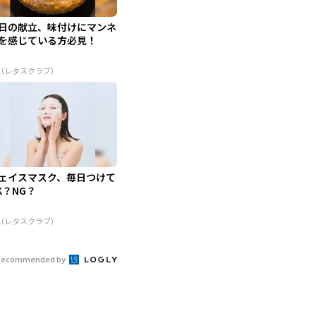
日の献立、味付けにマンネ
を感じている方必見！
R（レタスクラブ）
ェイスマスク、毎日つけて
K？NG？
R（レタスクラブ）
Recommended by