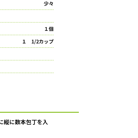
少々
１個
１ 1/2カップ
に縦に数本包丁を入