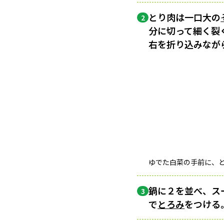
とり肉は一口大の
2
分に切って細く裂
右を折り込みなが
ゆでた白菜の手前に、
鍋に２を並べ、ス
3
で
とろみ
をつける