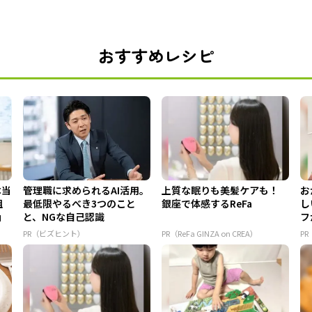
おすすめレシピ
本当
管理職に求められるAI活用。
上質な眠りも美髪ケアも！
お
組
最低限やるべき3つのこと
銀座で体感するReFa
し
」
と、NGな自己認識
フ
ア 
PR（ビズヒント）
PR（ReFa GINZA on CREA）
P