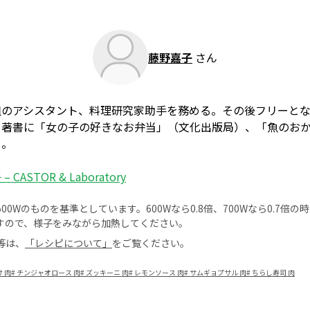
藤野嘉子
さん
組のアシスタント、料理研究家助手を務める。その後フリーと
。著書に「女の子の好きなお弁当」（文化出版局）、「魚のお
る。
 CASTOR & Laboratory
0Wのものを基準としています。600Wなら0.8倍、700Wなら0.7倍
すので、様子をみながら加熱してください。
等は、
「レシピについて」
をご覧ください。
 肉
#
チンジャオロース 肉
#
ズッキーニ 肉
#
レモンソース 肉
#
サムギョプサル 肉
#
ちらし寿司 肉