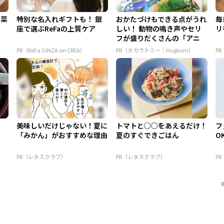
白菜
特別な名入れギフトも！ 銀
おかたづけもできる点がうれ
毎
座で選ぶReFaの上質ケア
しい！ 動物の鳴き声やセリ
リ
フが盛りだくさんの「アニ
ア ...
PR（ReFa GINZA on CREA）
PR（タカラトミー｜Hugkum）
P
美味しいだけじゃない！夏に
トマトと○○をあえるだけ！
フ
「みかん」がおすすめな理由
夏のすぐできごはん
O
PR（レタスクラブ）
PR（レタスクラブ）
P