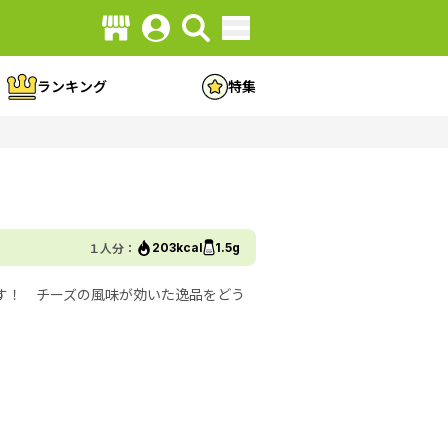
ランキング
特集
１人分：
203kcal
1.5g
す！ チーズの風味が効いた逸品をどう