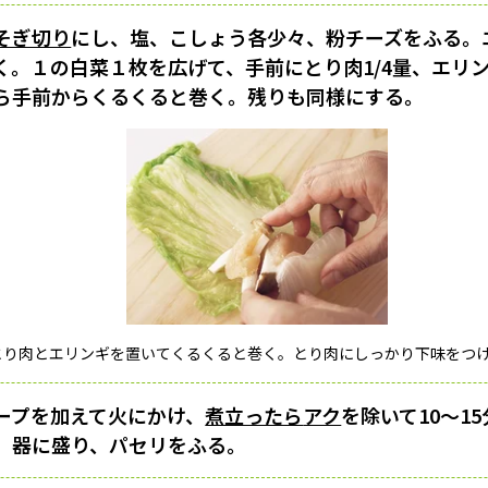
そぎ切り
にし、塩、こしょう各少々、粉チーズをふる。
く。１の白菜１枚を広げて、手前にとり肉1/4量、エリン
ら手前からくるくると巻く。残りも同様にする。
とり肉とエリンギを置いてくるくると巻く。とり肉にしっかり下味をつ
ープを加えて火にかけ、
煮立ったら
アク
を除いて10〜1
。器に盛り、パセリをふる。