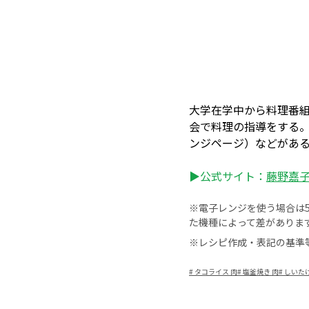
大学在学中から料理番
会で料理の指導をする
ンジページ）などがあ
▶公式サイト：
藤野嘉子 –
※電子レンジを使う場合は50
た機種によって差がありま
※レシピ作成・表記の基準
#
タコライス 肉
#
塩釜焼き 肉
#
しいたけ