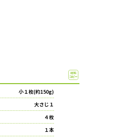
小１枚(約150g)
大さじ１
４枚
１本