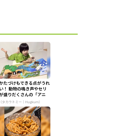
かたづけもできる点がうれ
い！ 動物の鳴き声やセリ
が盛りだくさんの「アニ
...
R（タカラトミー｜Hugkum）