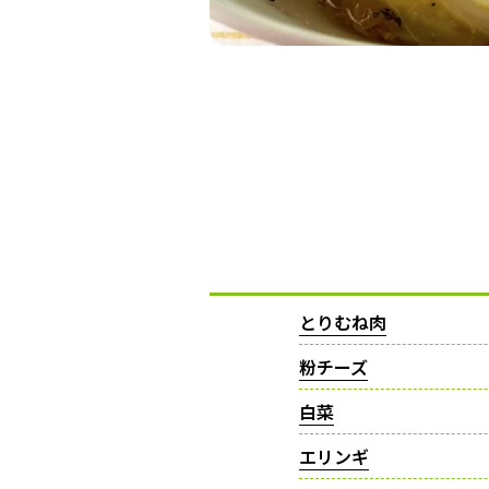
とりむね肉
粉チーズ
白菜
エリンギ