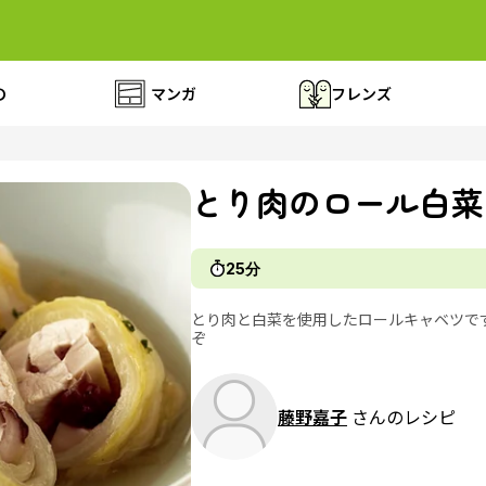
の
マンガ
フレンズ
とり肉のロール白菜
25分
とり肉と白菜を使用したロールキャベツで
ぞ
藤野嘉子
さんのレシピ