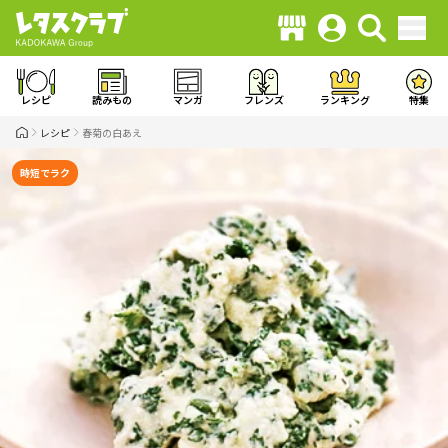
レシピ
読みもの
マンガ
フレンズ
ランキング
特集
レシピ
春菊の白あえ
時短でラク