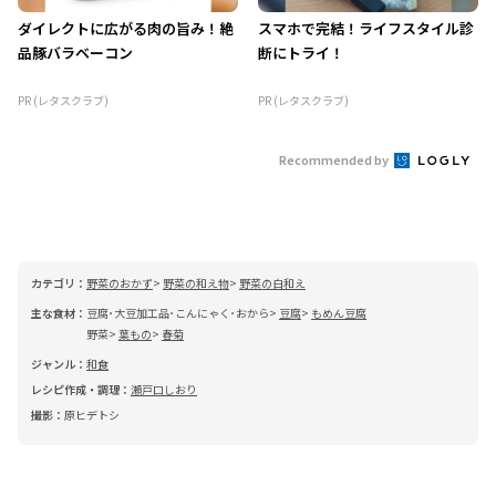
ダイレクトに広がる肉の旨み！絶
スマホで完結！ライフスタイル診
品豚バラベーコン
断にトライ！
PR (レタスクラブ)
PR (レタスクラブ)
Recommended by
カテゴリ：
野菜のおかず
野菜の和え物
野菜の白和え
主な食材：
豆腐･大豆加工品･こんにゃく･おから
豆腐
もめん豆腐
野菜
葉もの
春菊
ジャンル：
和食
レシピ作成・調理：
瀬戸口しおり
撮影：
原ヒデトシ