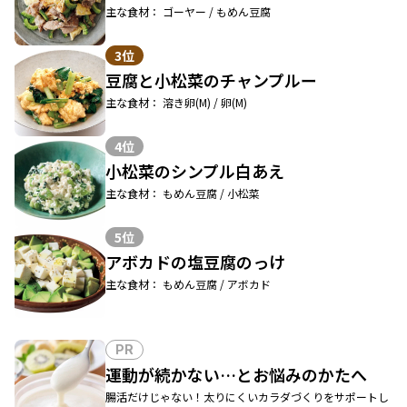
主な食材： ゴーヤー / もめん豆腐
3位
豆腐と小松菜のチャンプルー
主な食材： 溶き卵(M) / 卵(M)
4位
小松菜のシンプル白あえ
主な食材： もめん豆腐 / 小松菜
5位
アボカドの塩豆腐のっけ
主な食材： もめん豆腐 / アボカド
PR
運動が続かない…とお悩みのかたへ
腸活だけじゃない！太りにくいカラダづくりをサポートし