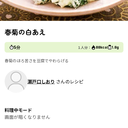
春菊の白あえ
5分
１人分：
88kcal
1.8g
春菊のほろ苦さを豆腐でやわらげる
瀬戸口しおり
さんのレシピ
料理中モード
画面が暗くなりません