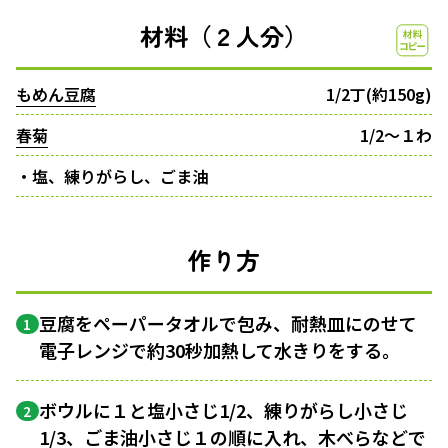
材料（２人分）
もめん豆腐
1/2丁(約150g)
春菊
1/2〜１わ
・塩、練りがらし、ごま油
作り方
豆腐をペーパータオルで包み、耐熱皿にのせて
1
電子レンジで約30秒加熱して水きりをする。
ボウルに１と塩小さじ1/2、練りがらし小さじ
2
1/3、ごま油小さじ１の順に入れ、木べらなどで