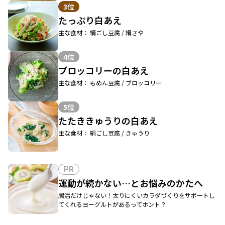
3位
たっぷり白あえ
主な食材： 絹ごし豆腐 / 絹さや
4位
ブロッコリーの白あえ
主な食材： もめん豆腐 / ブロッコリー
5位
たたききゅうりの白あえ
主な食材： 絹ごし豆腐 / きゅうり
PR
運動が続かない…とお悩みのかたへ
腸活だけじゃない！太りにくいカラダづくりをサポートし
てくれるヨーグルトがあるってホント？