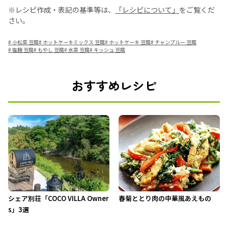
※レシピ作成・表記の基準等は、
「レシピについて」
をご覧くだ
さい。
#
小松菜 豆腐
#
ホットケーキミックス 豆腐
#
ホットケーキ 豆腐
#
チャンプルー 豆腐
#
塩麹 豆腐
#
もやし 豆腐
#
水菜 豆腐
#
キッシュ 豆腐
おすすめレシピ
シェア別荘「COCO VILLA Owner
春菊ととり肉の中華風あえもの
s」3選