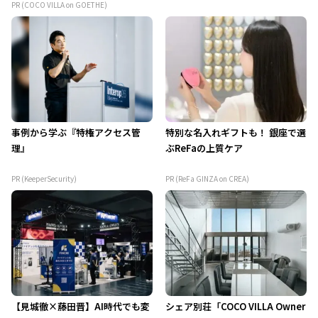
PR (COCO VILLA on GOETHE)
事例から学ぶ『特権アクセス管
特別な名入れギフトも！ 銀座で選
理』
ぶReFaの上質ケア
PR (KeeperSecurity)
PR (ReFa GINZA on CREA)
【見城徹×藤田晋】AI時代でも変
シェア別荘「COCO VILLA Owner