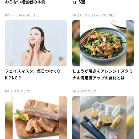
わらない経営者の本質
s」3選
PR (FINCHI on GOETHE)
PR (COCO VILLA on GOETHE)
フェイスマスク、毎日つけてO
しょうが焼きをアレンジ！スタミ
K？NG？
ナ＆満足度アップの食材とは
PR (レタスクラブ)
PR (レタスクラブ)