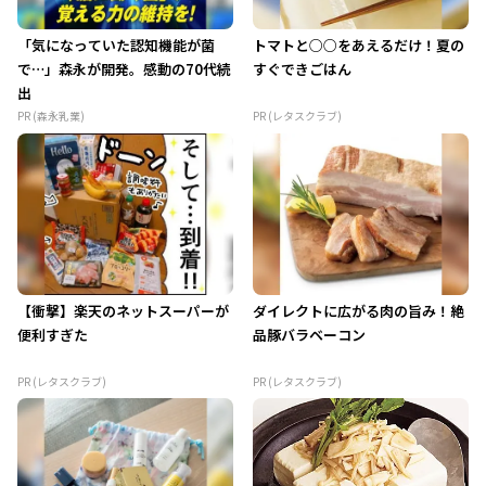
「気になっていた認知機能が菌
トマトと○○をあえるだけ！夏の
で…」森永が開発。感動の70代続
すぐできごはん
出
PR (森永乳業)
PR (レタスクラブ)
【衝撃】楽天のネットスーパーが
ダイレクトに広がる肉の旨み！絶
便利すぎた
品豚バラベーコン
PR (レタスクラブ)
PR (レタスクラブ)