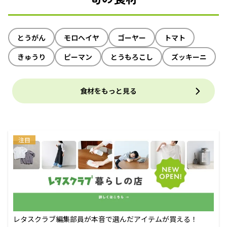
とうがん
モロヘイヤ
ゴーヤー
トマト
きゅうり
ピーマン
とうもろこし
ズッキーニ
食材をもっと見る
注目
レタスクラブ編集部員が本音で選んだアイテムが買える！