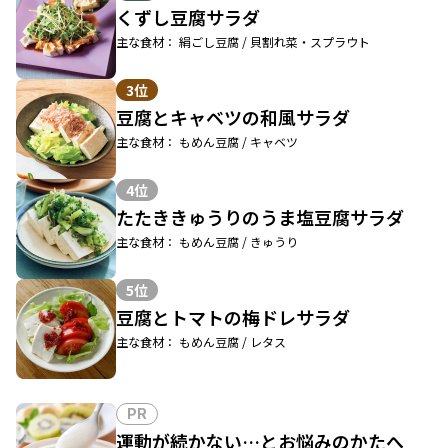
くずし豆腐サラダ
主な食材： 絹ごし豆腐 / 貝割れ菜・スプラウト
3位
豆腐とキャベツの和風サラダ
主な食材： もめん豆腐 / キャベツ
4位
たたききゅうりのうま塩豆腐サラダ
主な食材： もめん豆腐 / きゅうり
5位
豆腐とトマトの梅ドレサラダ
主な食材： もめん豆腐 / レタス
PR
運動が続かない…とお悩みのかたへ