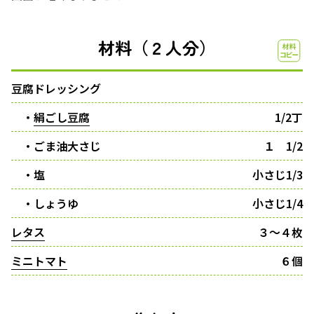
材料（２人分）
豆腐ドレッシング
・
絹ごし豆腐
1/2丁
・ごま油大さじ
１ 1/2
・塩
小さじ1/3
・しょうゆ
小さじ1/4
レタス
３〜４枚
ミニトマト
６個