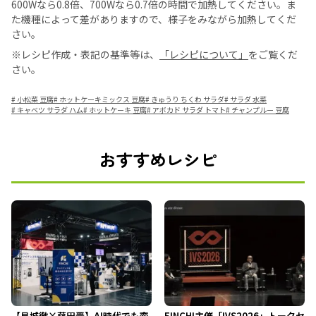
600Wなら0.8倍、700Wなら0.7倍の時間で加熱してください。ま
た機種によって差がありますので、様子をみながら加熱してくだ
さい。
※レシピ作成・表記の基準等は、
「レシピについて」
をご覧くだ
さい。
#
小松菜 豆腐
#
ホットケーキミックス 豆腐
#
きゅうり ちくわ サラダ
#
サラダ 水菜
#
キャベツ サラダ ハム
#
ホットケーキ 豆腐
#
アボカド サラダ トマト
#
チャンプルー 豆腐
おすすめレシピ
【見城徹×藤田晋】AI時代でも変
FINCHI主催「IVS2026」トークセ