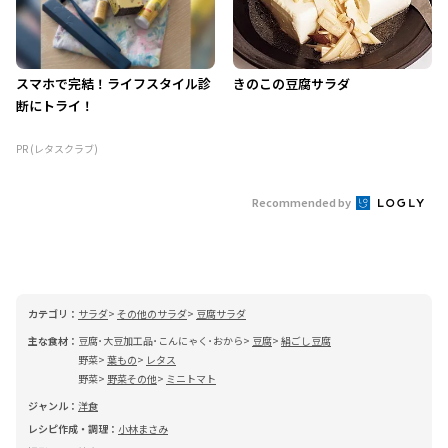
スマホで完結！ライフスタイル診
きのこの豆腐サラダ
断にトライ！
PR (レタスクラブ)
Recommended by
カテゴリ：
サラダ
その他のサラダ
豆腐サラダ
主な食材：
豆腐･大豆加工品･こんにゃく･おから
豆腐
絹ごし豆腐
野菜
葉もの
レタス
野菜
野菜その他
ミニトマト
ジャンル：
洋食
レシピ作成・調理：
小林まさみ