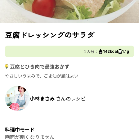
豆腐ドレッシングのサラダ
１人分：
142kcal
1.1g
豆腐とひき肉で最強おかず
やさしいうまみで、ごま油が風味よい
小林まさみ
さんのレシピ
料理中モード
画面が暗くなりません