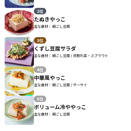
2位
たぬきやっこ
主な食材： 絹ごし豆腐
3位
くずし豆腐サラダ
主な食材： 絹ごし豆腐 / 貝割れ菜・スプラウト
4位
中華風やっこ
主な食材： 絹ごし豆腐 / ザーサイ
5位
ボリューム冷ややっこ
主な食材： 絹ごし豆腐