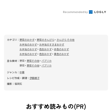
Recommended by
カテゴリ：
野菜のおかず
野菜のきんぴら
きんぴら その他
お弁当のおかず
お弁当のすきまおかず
お弁当のおかず
色別おかず
赤色のおかず
お弁当のおかず
色別おかず
黄色のおかず
主な食材：
野菜
野菜その他
パプリカ
野菜
野菜その他
パプリカ
ジャンル：
中華
レシピ作成・調理：
伊藤朗子
撮影：
福岡拓
おすすめ読みもの(PR)