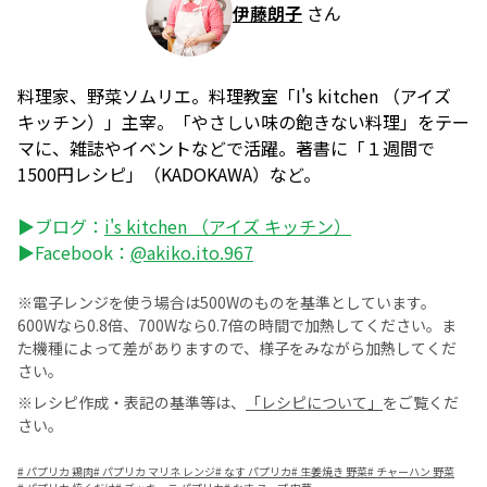
伊藤朗子
さん
料理家、野菜ソムリエ。料理教室「I's kitchen （アイズ
キッチン）」主宰。「やさしい味の飽きない料理」をテー
マに、雑誌やイベントなどで活躍。著書に「１週間で
1500円レシピ」（KADOKAWA）など。
▶ブログ：
i's kitchen （アイズ キッチン）
▶Facebook：
@akiko.ito.967
※電子レンジを使う場合は500Wのものを基準としています。
600Wなら0.8倍、700Wなら0.7倍の時間で加熱してください。ま
た機種によって差がありますので、様子をみながら加熱してくだ
さい。
※レシピ作成・表記の基準等は、
「レシピについて」
をご覧くだ
さい。
#
パプリカ 鶏肉
#
パプリカ マリネ レンジ
#
なす パプリカ
#
生姜焼き 野菜
#
チャーハン 野菜