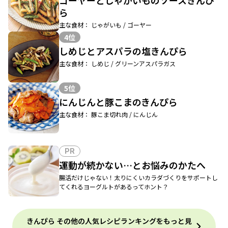
ゴーヤーとじゃがいものソースきんぴ
ら
主な食材： じゃがいも / ゴーヤー
4位
しめじとアスパラの塩きんぴら
主な食材： しめじ / グリーンアスパラガス
5位
にんじんと豚こまのきんぴら
主な食材： 豚こま切れ肉 / にんじん
PR
運動が続かない…とお悩みのかたへ
腸活だけじゃない！太りにくいカラダづくりをサポートし
てくれるヨーグルトがあるってホント？
きんぴら その他の人気レシピランキングをもっと見