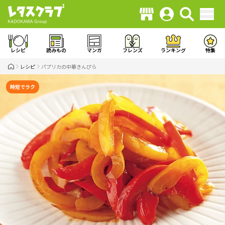
レシピ
読みもの
マンガ
フレンズ
ランキング
特集
レシピ
パプリカの中華きんぴら
時短でラク