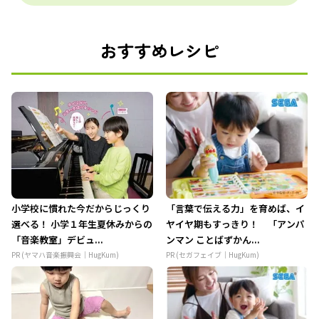
おすすめレシピ
小学校に慣れた今だからじっくり
「言葉で伝える力」を育めば、イ
選べる！ 小学１年生夏休みからの
ヤイヤ期もすっきり！ 「アンパ
「音楽教室」デビュ...
ンマン ことばずかん...
PR (ヤマハ音楽振興会｜HugKum)
PR (セガフェイブ｜HugKum)