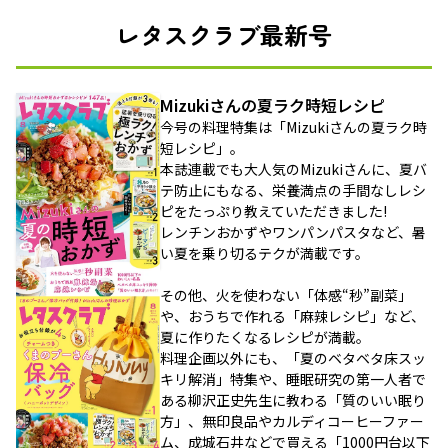
レタスクラブ最新号
Mizukiさんの夏ラク時短レシピ
今号の料理特集は「Mizukiさんの夏ラク時
短レシピ」。
本誌連載でも大人気のMizukiさんに、夏バ
テ防止にもなる、栄養満点の手間なしレシ
ピをたっぷり教えていただきました!
レンチンおかずやワンパンパスタなど、暑
い夏を乗り切るテクが満載です。
その他、火を使わない「体感“秒”副菜」
や、おうちで作れる「麻辣レシピ」など、
夏に作りたくなるレシピが満載。
料理企画以外にも、「夏のベタベタ床スッ
キリ解消」特集や、睡眠研究の第一人者で
ある柳沢正史先生に教わる「質のいい眠り
方」、無印良品やカルディコーヒーファー
ム、成城石井などで買える「1000円台以下