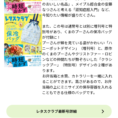
のおいしい名品」、メイプル超合金の安藤
なつさんと考える「認知症超入門」など、
今知りたい情報が盛りだくさん。
また、この号は通常号とは別に増刊号と特
別号があり、くまのプーさんの保冷バッグ
が付録に！
プーさんが蜂を見ている姿がかわいい「ハ
ニーポットデザイン」（増刊号）と、原作
のくまのプーさんやクリストファー・ロビ
ンなどの仲間たちが勢ぞろいした「クラシ
ックプー」（特別号）デザインの２種があ
ります。
お弁当箱と水筒、カトラリーを一緒に入れ
ることができます。高さがあるので、お弁
当箱の上にミニサイズの保存容器を入れる
こともできる仕様のバッグです。
レタスクラブ最新号詳細