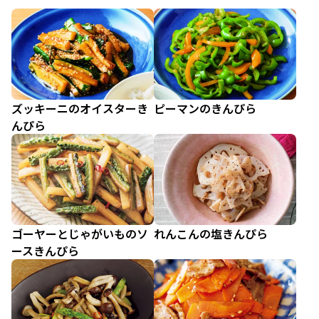
ズッキーニのオイスターき
ピーマンのきんぴら
んぴら
ゴーヤーとじゃがいものソ
れんこんの塩きんぴら
ースきんぴら