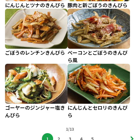
にんじんとツナのきんぴら
豚肉と新ごぼうのきんぴら
ごぼうのレンチンきんぴら
ベーコンとごぼうのきんぴ
ら風
ゴーヤーのジンジャー塩き
にんじんとセロリのきんぴ
んぴら
ら
1/13
1
2
3
4
5