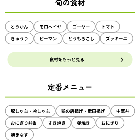
旬の食材
とうがん
モロヘイヤ
ゴーヤー
トマト
きゅうり
ピーマン
とうもろこし
ズッキーニ
食材をもっと見る
定番メニュー
豚しゃぶ・冷しゃぶ
鶏の唐揚げ・竜田揚げ
中華丼
おにぎり弁当
すき焼き
卵焼き
おにぎり
焼きなす