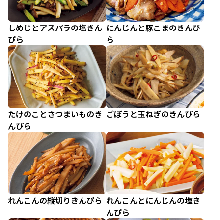
しめじとアスパラの塩きん
にんじんと豚こまのきんぴ
ぴら
ら
たけのことさつまいものき
ごぼうと玉ねぎのきんぴら
んぴら
れんこんの縦切りきんぴら
れんこんとにんじんの塩き
んぴら