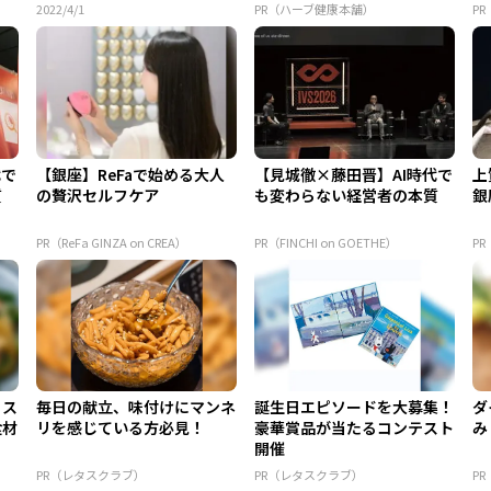
2022/4/1
PR（ハーブ健康本舗）
P
代で
【銀座】ReFaで始める大人
【見城徹×藤田晋】AI時代で
上
質
の贅沢セルフケア
も変わらない経営者の本質
銀
PR（ReFa GINZA on CREA）
PR（FINCHI on GOETHE）
PR
！ス
毎日の献立、味付けにマンネ
誕生日エピソードを大募集！
ダ
食材
リを感じている方必見！
豪華賞品が当たるコンテスト
み
開催
PR（レタスクラブ）
PR（レタスクラブ）
P