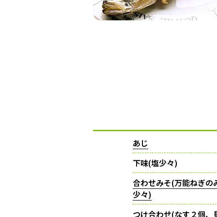
あじ
下味(塩少々)
合わせみそ(万能ねぎの
少々)
つけ合わせ(なす２個、貝