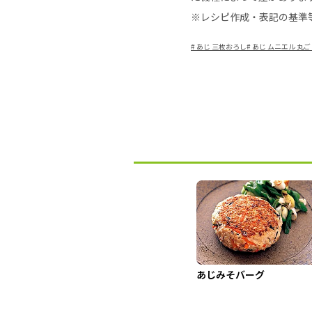
※レシピ作成・表記の基準
#
あじ 三枚おろし
#
あじ ムニエル 丸ご
あじみそバーグ