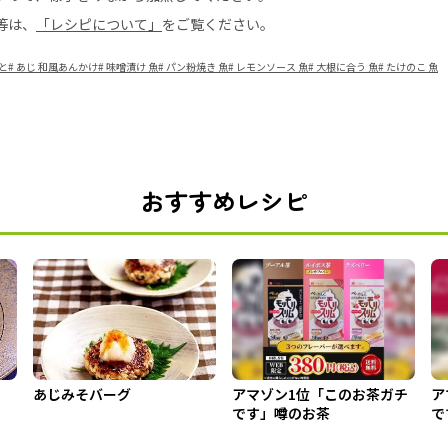
等は、
「レシピについて」
をご覧ください。
と
#
あじ 和風あんかけ
#
味噌漬け 魚
#
パン粉焼き 魚
#
レモンソース 魚
#
大根に合う 魚
#
たけのこ 魚
おすすめレシピ
あじみそバーグ
アマゾン1位「このお茶ガチ
ア
です」噂のお茶
で