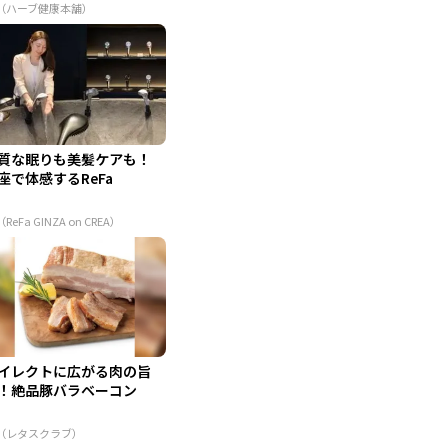
R（ハーブ健康本舗）
質な眠りも美髪ケアも！
座で体感するReFa
（ReFa GINZA on CREA）
イレクトに広がる肉の旨
！絶品豚バラベーコン
R（レタスクラブ）