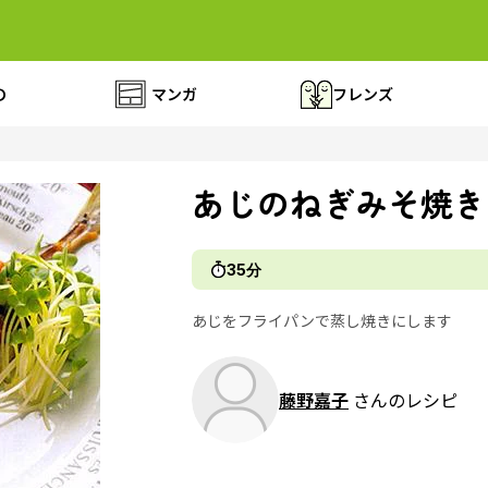
の
マンガ
フレンズ
あじのねぎみそ焼き
35分
あじをフライパンで蒸し焼きにします
藤野嘉子
さんのレシピ