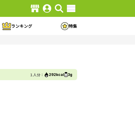
ランキング
特集
１人分：
292kcal
3g