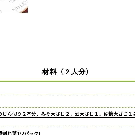
材料（２人分）
みじん切り２本分、みそ大さじ２、酒大さじ１、砂糖大さじ１
割れ菜1/2パック)