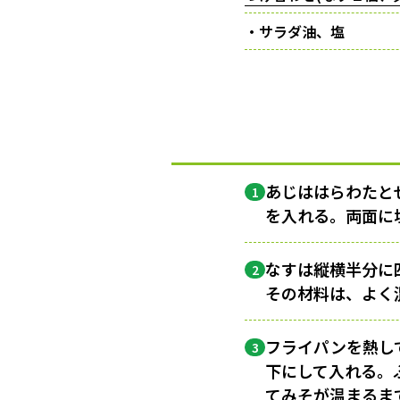
・サラダ油、塩
あじははらわたと
1
を入れる。両面に
なすは縦横半分に
2
その材料は、よく
フライパンを熱し
3
下にして入れる。
てみそが温まるま