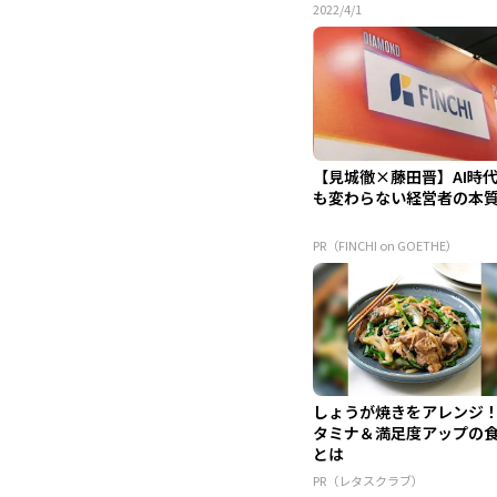
2022/4/1
【見城徹×藤田晋】AI時
も変わらない経営者の本
PR（FINCHI on GOETHE）
しょうが焼きをアレンジ
タミナ＆満足度アップの
とは
PR（レタスクラブ）