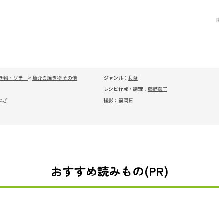
き物・ソテー
魚介の焼き物 その他
ジャンル：
和食
レシピ作成・調理：
藤野嘉子
ねぎ
撮影：
福岡拓
おすすめ読みもの(PR)