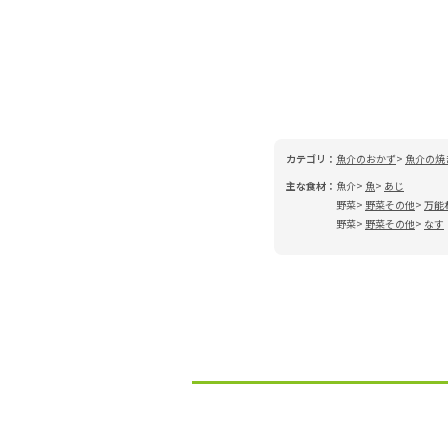
カテゴリ：
魚介のおかず
魚介の焼
主な食材：
魚介
魚
あじ
野菜
野菜その他
万能
野菜
野菜その他
なす