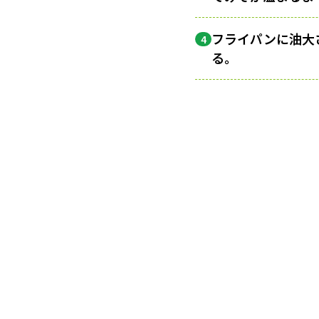
フライパンに油大
4
る。