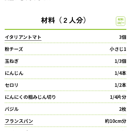
材料（２人分）
イタリアントマト
3個
粉チーズ
小さじ1
玉ねぎ
1/3個
にんじん
1/4本
セロリ
1/2本
にんにくの粗みじん切り
1/4片分
バジル
2枚
フランスパン
約10cm分