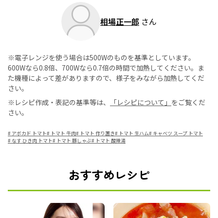
相場正一郎
さん
※電子レンジを使う場合は500Wのものを基準としています。
600Wなら0.8倍、700Wなら0.7倍の時間で加熱してください。ま
た機種によって差がありますので、様子をみながら加熱してくだ
さい。
※レシピ作成・表記の基準等は、
「レシピについて」
をご覧くだ
さい。
#
アボカド トマト
#
トマト 牛肉
#
トマト 作り置き
#
トマト 生ハム
#
キャベツ スープ トマト
#
なす ひき肉 トマト
#
トマト 豚しゃぶ
#
トマト 酸辣湯
おすすめレシピ