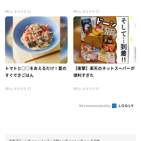
PR (レタスクラブ)
PR (レタスクラブ)
トマトと○○をあえるだけ！夏の
【衝撃】楽天のネットスーパーが
すぐできごはん
便利すぎた
PR (レタスクラブ)
PR (レタスクラブ)
Recommended by
カテゴリ：
シチュー・スープ・汁物
シチュー
シチュー その他