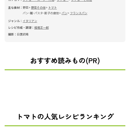
主な食材：
野菜
野菜その他
トマト
パン･麺･パスタ･餃子の皮他
パン
フランスパン
ジャンル：
イタリアン
レシピ作成・調理：
相場正一郎
撮影：
日置武晴
おすすめ読みもの(PR)
トマトの人気レシピランキング