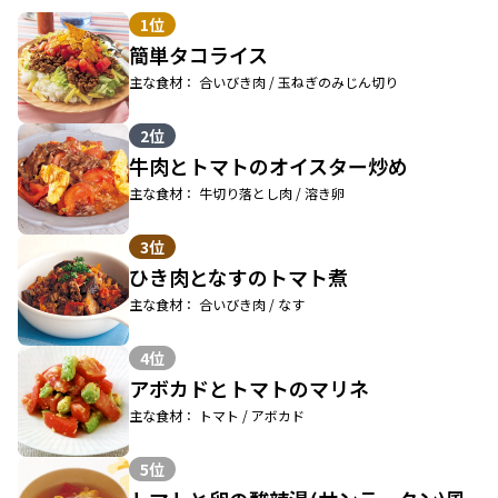
1位
簡単タコライス
主な食材： 合いびき肉 / 玉ねぎのみじん切り
2位
牛肉とトマトのオイスター炒め
主な食材： 牛切り落とし肉 / 溶き卵
3位
ひき肉となすのトマト煮
主な食材： 合いびき肉 / なす
4位
アボカドとトマトのマリネ
主な食材： トマト / アボカド
5位