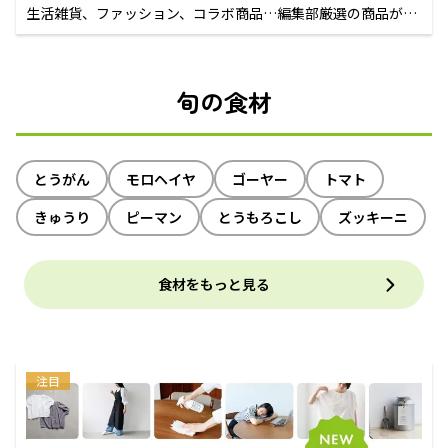
生活雑貨、ファッション、コラボ商品…編集部厳選の商品が買
えるECサイト
旬の食材
とうがん
モロヘイヤ
ゴーヤー
トマト
きゅうり
ピーマン
とうもろこし
ズッキーニ
食材をもっと見る
注目