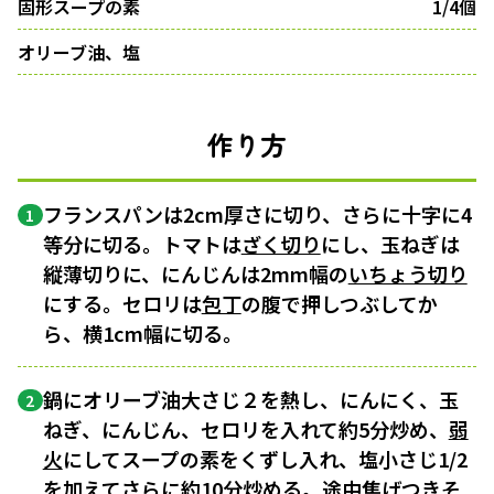
固形スープの素
1/4個
オリーブ油、塩
作り方
フランスパンは2cm厚さに切り、さらに十字に4
1
等分に切る。トマトは
ざく切り
にし、玉ねぎは
縦薄切りに、にんじんは2mm幅の
いちょう切り
にする。セロリは
包丁
の腹で押しつぶしてか
ら、横1cm幅に切る。
鍋にオリーブ油大さじ２を熱し、にんにく、玉
2
ねぎ、にんじん、セロリを入れて約5分炒め、
弱
火
にしてスープの素をくずし入れ、塩小さじ1/2
を加えてさらに約10分炒める。途中焦げつきそ