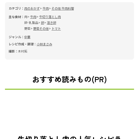
カテゴリ：
肉のおかず
牛肉
その他 牛肉料理
主な食材：
肉
牛肉
牛切り落とし肉
卵･乳製品
卵
溶き卵
野菜
野菜その他
トマト
ジャンル：
中華
レシピ作成・調理：
小林まさみ
撮影：
木村拓
おすすめ読みもの(PR)
牛切り落とし肉の人気レシピラ