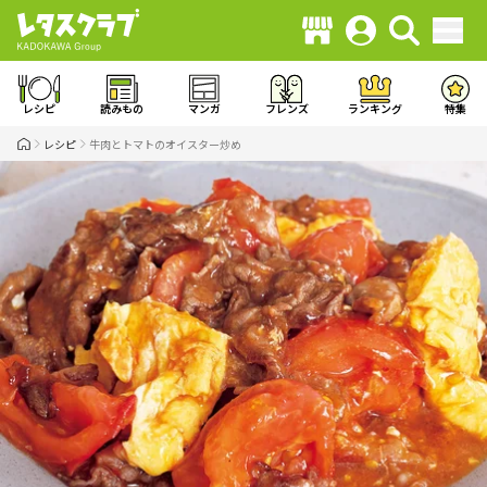
レシピ
読みもの
マンガ
フレンズ
ランキング
特集
レシピ
牛肉とトマトのオイスター炒め