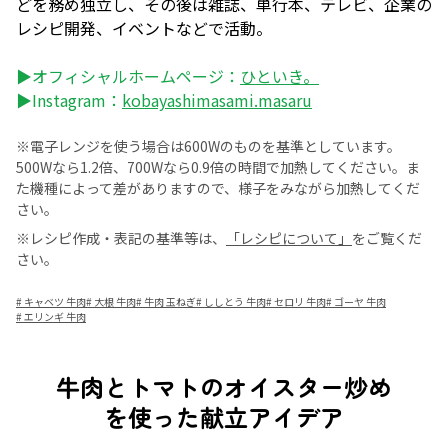
どを務め独立し、その後は雑誌、単行本、テレビ、企業の
レシピ開発、イベントなどで活動。
▶オフィシャルホームページ：
ひといき。
▶Instagram：
kobayashimasami.masaru
※電子レンジを使う場合は600Wのものを基準としています。
500Wなら1.2倍、700Wなら0.9倍の時間で加熱してください。ま
た機種によって差がありますので、様子をみながら加熱してくだ
さい。
※レシピ作成・表記の基準等は、
「レシピについて」
をご覧くだ
さい。
#
キャベツ 牛肉
#
大根 牛肉
#
牛肉 玉ねぎ
#
ししとう 牛肉
#
セロリ 牛肉
#
ゴーヤ 牛肉
#
エリンギ 牛肉
牛肉とトマトのオイスター炒め
を使った献立アイデア