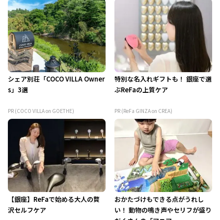
シェア別荘「COCO VILLA Owner
特別な名入れギフトも！ 銀座で選
s」3選
ぶReFaの上質ケア
PR (COCO VILLA on GOETHE)
PR (ReFa GINZA on CREA)
【銀座】ReFaで始める大人の贅
おかたづけもできる点がうれし
沢セルフケア
い！ 動物の鳴き声やセリフが盛り