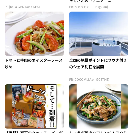
だくさんの「アニア ...
PR (ReFa GINZA on CREA)
PR (タカラトミー｜Hugkum)
トマトと牛肉のオイスターソース
全国の絶景ポイントにサウナ付き
炒め
のシェア別荘を展開
PR (COCO VILLA on GOETHE)
【衝撃】楽天のネットスーパーが
しょうが焼きをアレンジ！スタミ