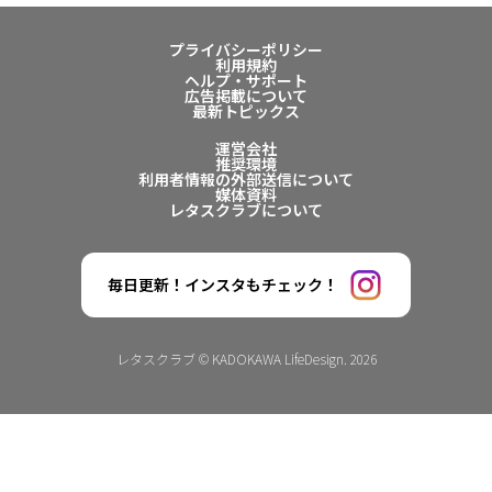
プライバシーポリシー
利用規約
ヘルプ・サポート
広告掲載について
最新トピックス
運営会社
推奨環境
利用者情報の外部送信について
媒体資料
レタスクラブについて
毎日更新！インスタもチェック！
レタスクラブ © KADOKAWA LifeDesign. 2026