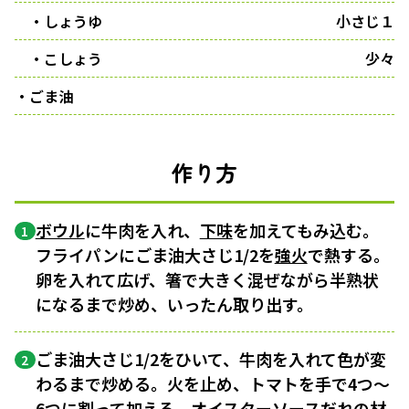
・しょうゆ
小さじ１
・こしょう
少々
・ごま油
作り方
ボウル
に牛肉を入れ、
下味
を加えてもみ込む。
1
フライパンにごま油大さじ1/2を
強火
で熱する。
卵を入れて広げ、箸で大きく混ぜながら半熟状
になるまで炒め、いったん取り出す。
ごま油大さじ1/2をひいて、牛肉を入れて色が変
2
わるまで炒める。火を止め、トマトを手で4つ〜
6つに割って加える。オイスターソースだれの材