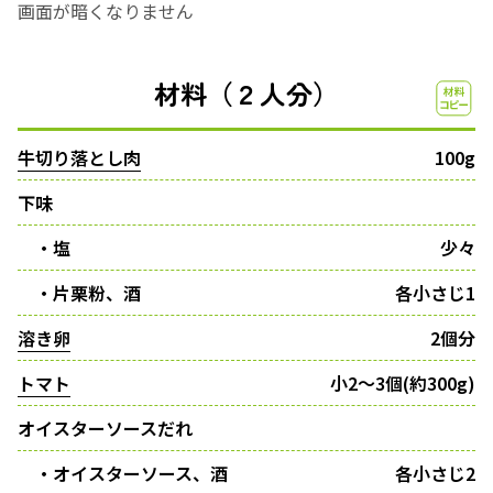
画面が暗くなりません
材料（２人分）
牛切り落とし肉
100g
下味
・塩
少々
・片栗粉、酒
各小さじ1
溶き卵
2個分
トマト
小2〜3個(約300g)
オイスターソースだれ
・オイスターソース、酒
各小さじ2