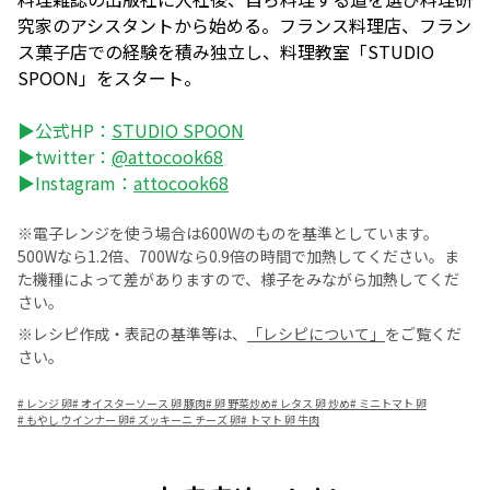
究家のアシスタントから始める。フランス料理店、フラン
ス菓子店での経験を積み独立し、料理教室「STUDIO
SPOON」をスタート。
▶公式HP：
STUDIO SPOON
▶twitter：
@attocook68
▶Instagram：
attocook68
※電子レンジを使う場合は600Wのものを基準としています。
500Wなら1.2倍、700Wなら0.9倍の時間で加熱してください。ま
た機種によって差がありますので、様子をみながら加熱してくだ
さい。
※レシピ作成・表記の基準等は、
「レシピについて」
をご覧くだ
さい。
#
レンジ 卵
#
オイスターソース 卵 豚肉
#
卵 野菜炒め
#
レタス 卵 炒め
#
ミニトマト 卵
#
もやし ウインナー 卵
#
ズッキーニ チーズ 卵
#
トマト 卵 牛肉