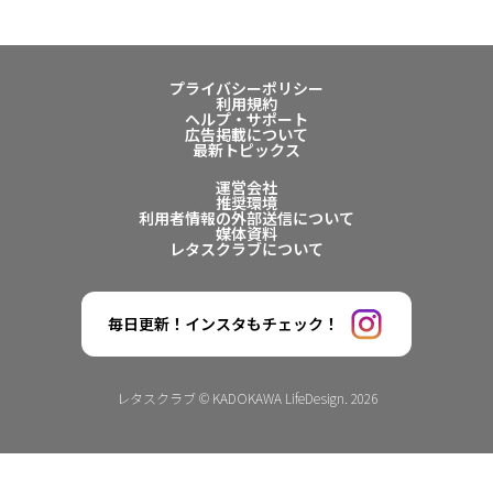
プライバシーポリシー
利用規約
ヘルプ・サポート
広告掲載について
最新トピックス
運営会社
推奨環境
利用者情報の外部送信について
媒体資料
レタスクラブについて
毎日更新！インスタもチェック！
レタスクラブ © KADOKAWA LifeDesign. 2026