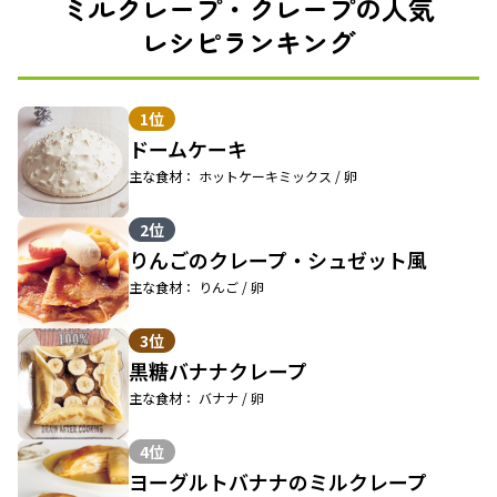
ミルクレープ・クレープの人気
レシピランキング
1位
ドームケーキ
主な食材： ホットケーキミックス / 卵
2位
りんごのクレープ・シュゼット風
主な食材： りんご / 卵
3位
黒糖バナナクレープ
主な食材： バナナ / 卵
4位
ヨーグルトバナナのミルクレープ