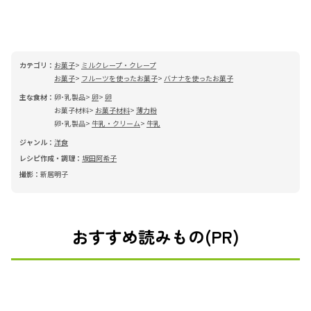
カテゴリ：
お菓子
ミルクレープ・クレープ
お菓子
フルーツを使ったお菓子
バナナを使ったお菓子
主な食材：
卵･乳製品
卵
卵
お菓子材料
お菓子材料
薄力粉
卵･乳製品
牛乳・クリーム
牛乳
ジャンル：
洋食
レシピ作成・調理：
坂田阿希子
撮影：
新居明子
おすすめ読みもの(PR)