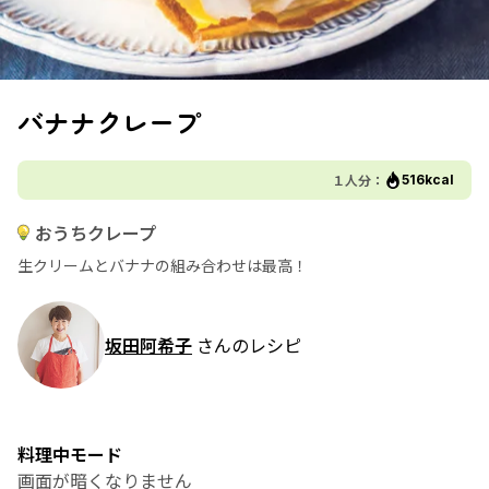
バナナクレープ
１人分：
516kcal
おうちクレープ
生クリームとバナナの組み合わせは最高！
坂田阿希子
さんのレシピ
料理中モード
画面が暗くなりません