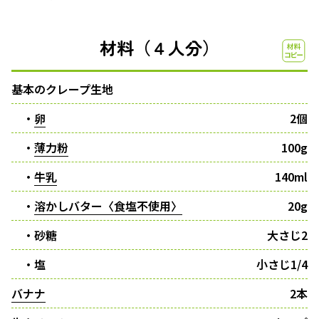
材料（４人分）
基本のクレープ生地
・
卵
2個
・
薄力粉
100g
・
牛乳
140ml
・
溶かしバター〈食塩不使用〉
20g
・砂糖
大さじ2
・塩
小さじ1/4
バナナ
2本