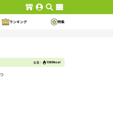
ランキング
特集
全量：
1369kcal
つ