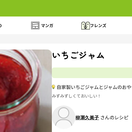
の
マンガ
フレンズ
いちごジャム
自家製いちごジャムとジャムのおや
みずみずしくておいしい！
柳瀬久美子
さんのレシピ