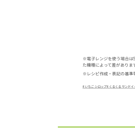
※電子レンジを使う場合は50
た機種によって差がありま
※レシピ作成・表記の基準
#
いちご シロップ
#
くるくる サンドイ