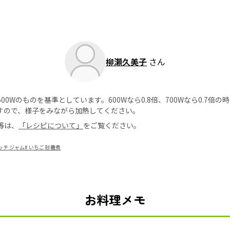
柳瀬久美子
さん
0Wのものを基準としています。600Wなら0.8倍、700Wなら0.7倍
すので、様子をみながら加熱してください。
等は、
「レシピについて」
をご覧ください。
ッチ ジャム
#
いちご 砂糖煮
お料理メモ