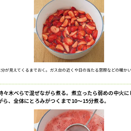
水分が見えてくるまでおく。ガス台の近くや日の当たる窓際などの暖か
時々木べらで混ぜながら煮る。煮立ったら弱めの中火に
がら、全体にとろみがつくまで10〜15分煮る。