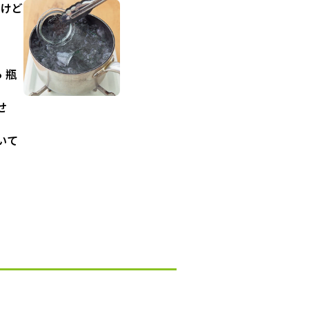
やけど
 瓶
せ
いて