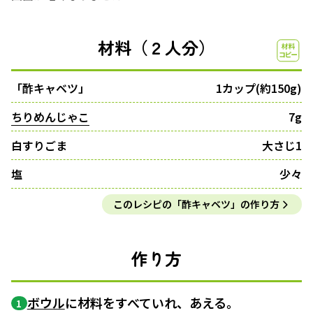
材料（２人分）
「酢キャベツ」
1カップ(約150g)
ちりめんじゃこ
7g
白すりごま
大さじ1
塩
少々
このレシピの「酢キャベツ」の作り方
作り方
ボウル
に材料をすべていれ、あえる。
1