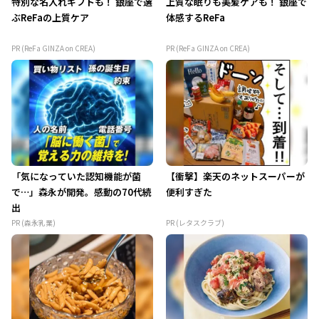
特別な名入れギフトも！ 銀座で選
上質な眠りも美髪ケアも！ 銀座で
ぶReFaの上質ケア
体感するReFa
PR (ReFa GINZA on CREA)
PR (ReFa GINZA on CREA)
「気になっていた認知機能が菌
【衝撃】楽天のネットスーパーが
で…」森永が開発。感動の70代続
便利すぎた
出
PR (森永乳業)
PR (レタスクラブ)