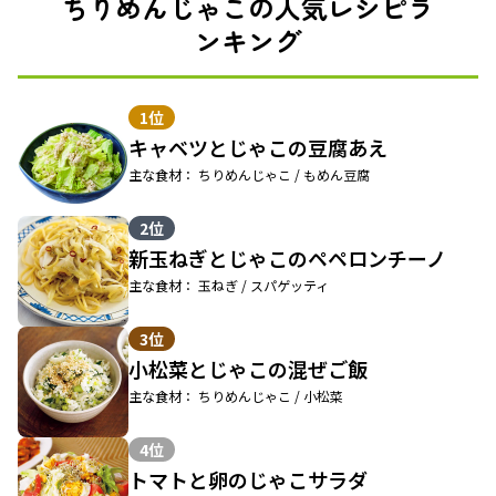
ちりめんじゃこの人気レシピラ
ンキング
1位
キャベツとじゃこの豆腐あえ
主な食材： ちりめんじゃこ / もめん豆腐
2位
新玉ねぎとじゃこのペペロンチーノ
主な食材： 玉ねぎ / スパゲッティ
3位
小松菜とじゃこの混ぜご飯
主な食材： ちりめんじゃこ / 小松菜
4位
トマトと卵のじゃこサラダ