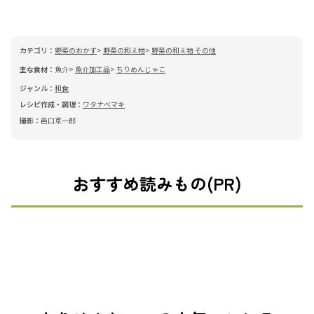
カテゴリ：
野菜のおかず
野菜の和え物
野菜の和え物 その他
主な食材：
魚介
魚介加工品
ちりめんじゃこ
ジャンル：
和食
レシピ作成・調理：
ワタナベマキ
撮影：
邑口京一郎
おすすめ読みもの(PR)