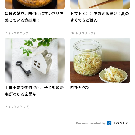
毎日の献立、味付けにマンネリを
トマトと○○をあえるだけ！夏の
感じている方必見！
すぐできごはん
PR (レタスクラブ)
PR (レタスクラブ)
工事不要で後付け可。子どもの帰
酢キャベツ
宅がわかる玄関キー
PR (レタスクラブ)
Recommended by