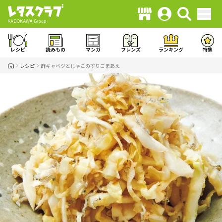
レシピ
読みもの
マンガ
フレンズ
ランキング
特集
レシピ
酢キャベツとじゃこのすりごまあえ