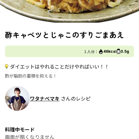
酢キャベツとじゃこのすりごまあえ
１人分：
46kcal
0.5g
ダイエットはやれることだけやればいい！！
酢が脂肪の蓄積を抑える！
ワタナベマキ
さんのレシピ
料理中モード
画面が暗くなりません