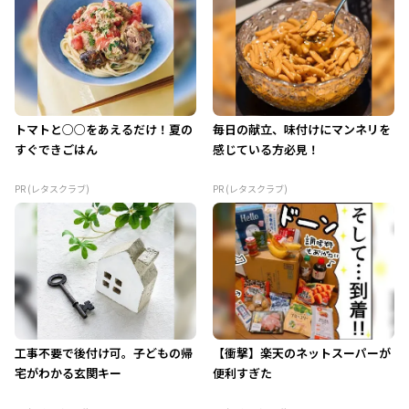
トマトと○○をあえるだけ！夏の
毎日の献立、味付けにマンネリを
すぐできごはん
感じている方必見！
PR (レタスクラブ)
PR (レタスクラブ)
工事不要で後付け可。子どもの帰
【衝撃】楽天のネットスーパーが
宅がわかる玄関キー
便利すぎた