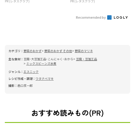
PR (レタスクラブ)
PR (レタスクラブ)
Recommended by
カテゴリ：
野菜のおかず
野菜のおかず その他
野菜のマリネ
主な食材：
豆腐･大豆加工品･こんにゃく･おから
豆腐・豆加工品
ミックスビーンズ水煮
ジャンル：
エスニック
レシピ作成・調理：
ワタナベマキ
撮影：
邑口京一郎
おすすめ読みもの(PR)