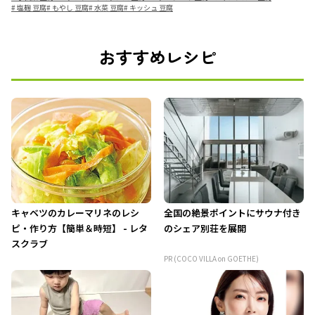
#
塩麹 豆腐
#
もやし 豆腐
#
水菜 豆腐
#
キッシュ 豆腐
おすすめレシピ
キャベツのカレーマリネのレシ
全国の絶景ポイントにサウナ付き
ピ・作り方【簡単＆時短】 - レタ
のシェア別荘を展開
スクラブ
PR (COCO VILLA on GOETHE)