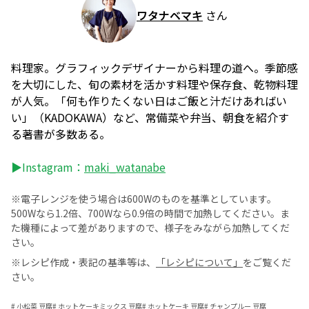
ワタナベマキ
さん
料理家。グラフィックデザイナーから料理の道へ。季節感
を大切にした、旬の素材を活かす料理や保存食、乾物料理
が人気。「何も作りたくない日はご飯と汁だけあればい
い」（KADOKAWA）など、常備菜や弁当、朝食を紹介す
る著書が多数ある。
▶Instagram：
maki_watanabe
※電子レンジを使う場合は600Wのものを基準としています。
500Wなら1.2倍、700Wなら0.9倍の時間で加熱してください。ま
た機種によって差がありますので、様子をみながら加熱してくだ
さい。
※レシピ作成・表記の基準等は、
「レシピについて」
をご覧くだ
さい。
#
小松菜 豆腐
#
ホットケーキミックス 豆腐
#
ホットケーキ 豆腐
#
チャンプルー 豆腐