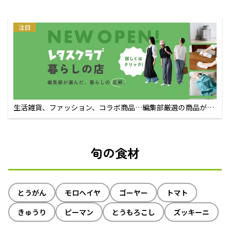
注目
生活雑貨、ファッション、コラボ商品…編集部厳選の商品が買
えるECサイト
旬の食材
とうがん
モロヘイヤ
ゴーヤー
トマト
きゅうり
ピーマン
とうもろこし
ズッキーニ