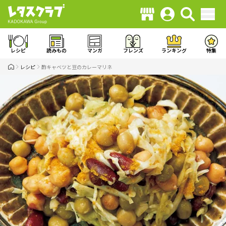
レシピ
読みもの
マンガ
フレンズ
ランキング
特集
レシピ
酢キャベツと豆のカレーマリネ