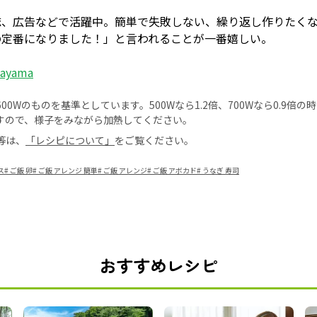
誌、広告などで活躍中。簡単で失敗しない、繰り返し作りたく
の定番になりました！」と言われることが一番嬉しい。
kayama
0Wのものを基準としています。500Wなら1.2倍、700Wなら0.9倍
すので、様子をみながら加熱してください。
等は、
「レシピについて」
をご覧ください。
ス
#
ご飯 卵
#
ご飯 アレンジ 簡単
#
ご飯 アレンジ
#
ご飯 アボカド
#
うなぎ 寿司
おすすめレシピ