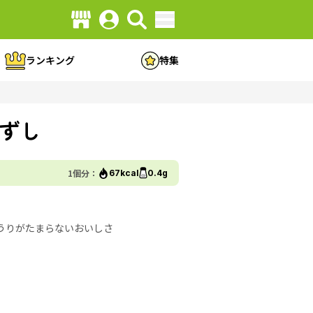
ランキング
特集
ずし
1個分：
67kcal
0.4g
うりがたまらないおいしさ