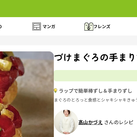
の
マンガ
フレンズ
づけまぐろの手まり
ラップで簡単棒ずし＆手まりずし
まぐろのとろっと食感とシャキシャキきゅ
髙山かづえ
さんのレシピ