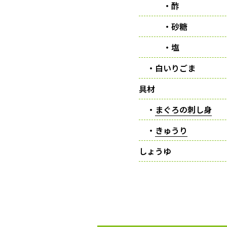
・酢
・砂糖
・塩
・白いりごま
具材
・
まぐろの刺し身
・
きゅうり
しょうゆ