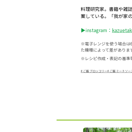
料理研究家。書籍や雑
案している。「我が家
▶instagram：
kazueta
※電子レンジを使う場合は60
た機種によって差がありま
※レシピ作成・表記の基準
#
ご飯 ブロッコリー
#
ご飯 ミートソー