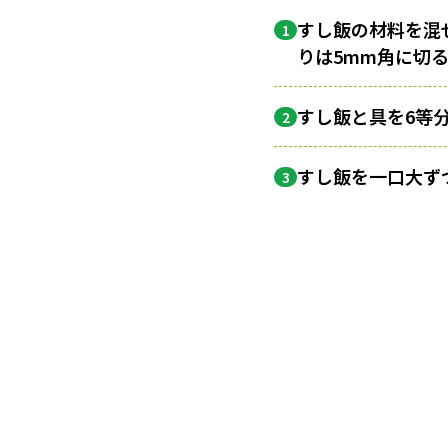
すし飯の材料を混
1
りは5mm角に切
すし飯と具を6等
2
すし飯を一口大ず
3