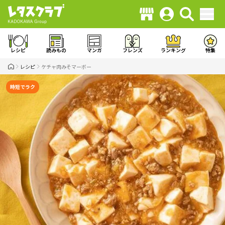
レシピ
読みもの
マンガ
フレンズ
ランキング
特集
レシピ
ケチャ肉みそマーボー
時短でラク