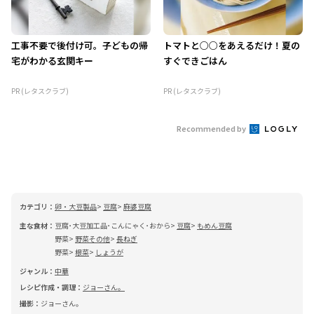
工事不要で後付け可。子どもの帰
トマトと○○をあえるだけ！夏の
宅がわかる玄関キー
すぐできごはん
PR (レタスクラブ)
PR (レタスクラブ)
Recommended by
カテゴリ：
卵・大豆製品
豆腐
麻婆豆腐
主な食材：
豆腐･大豆加工品･こんにゃく･おから
豆腐
もめん豆腐
野菜
野菜その他
長ねぎ
野菜
根菜
しょうが
ジャンル：
中華
レシピ作成・調理：
ジョーさん。
撮影：
ジョーさん。