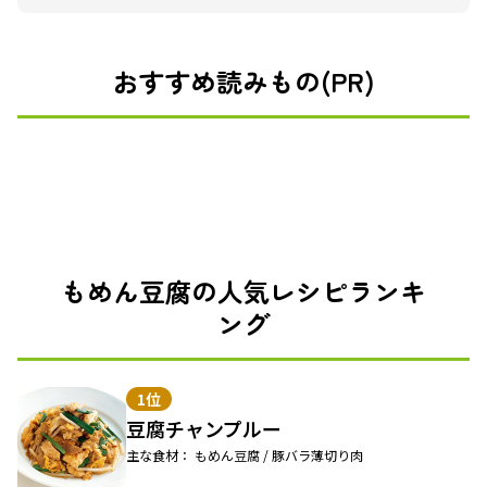
おすすめ読みもの(PR)
もめん豆腐の人気レシピランキ
ング
1位
豆腐チャンプルー
主な食材： もめん豆腐 / 豚バラ薄切り肉