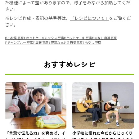
た機種によって差がありますので、様子をみながら加熱してくだ
さい。
※レシピ作成・表記の基準等は、
「レシピについて」
をご覧くだ
さい。
#
小松菜 豆腐
#
ホットケーキミックス 豆腐
#
ホットケーキ 豆腐
#
肉なし 麻婆豆腐
#
チャンプルー 豆腐
#
塩麹 豆腐
#
野菜たっぷり 麻婆豆腐
#
もやし 豆腐
おすすめレシピ
「言葉で伝える力」を育めば、イ
小学校に慣れた今だからじっくり