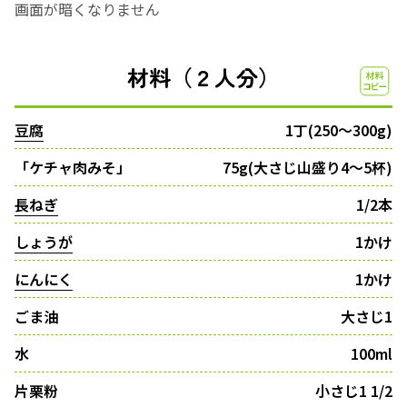
画面が暗くなりません
材料（２人分）
豆腐
1丁(250〜300g)
「ケチャ肉みそ」
75g(大さじ山盛り4〜5杯)
長ねぎ
1/2本
しょうが
1かけ
にんにく
1かけ
ごま油
大さじ1
水
100ml
片栗粉
小さじ1 1/2