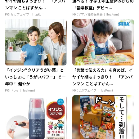
ヤイヤ期もすっきり！ 「アンパ
選べる！ 小学１年生夏休みからの
ンマン ことばずかん...
「音楽教室」デビュ...
PR (セガフェイブ｜HugKum)
PR (ヤマハ音楽振興会｜HugKum)
「イソジン®クリアうがい薬」と
「言葉で伝える力」を育めば、イ
いっしょに「うがいパワー」で一
ヤイヤ期もすっきり！ 「アンパ
年中！ 健やか
ンマン ことばずかん...
PR (iNova｜Hugkum)
PR (セガフェイブ｜HugKum)