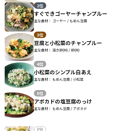
2位
すぐできゴーヤーチャンプルー
主な食材： ゴーヤー / もめん豆腐
3位
豆腐と小松菜のチャンプルー
主な食材： 溶き卵(M) / 卵(M)
4位
小松菜のシンプル白あえ
主な食材： もめん豆腐 / 小松菜
5位
アボカドの塩豆腐のっけ
主な食材： もめん豆腐 / アボカド
PR