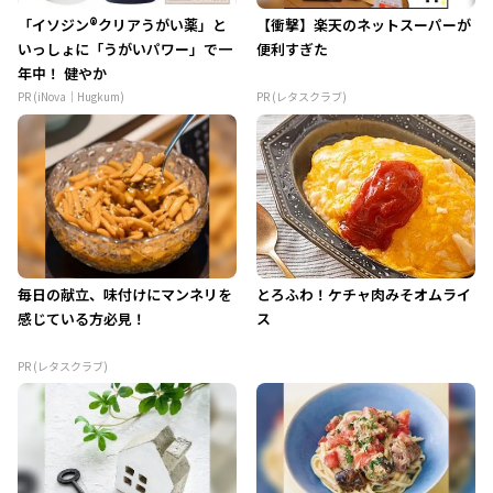
「イソジン®クリアうがい薬」と
【衝撃】楽天のネットスーパーが
いっしょに「うがいパワー」で一
便利すぎた
年中！ 健やか
PR (iNova｜Hugkum)
PR (レタスクラブ)
毎日の献立、味付けにマンネリを
とろふわ！ケチャ肉みそオムライ
感じている方必見！
ス
PR (レタスクラブ)