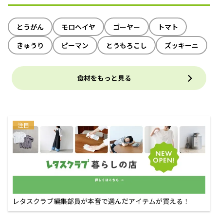
とうがん
モロヘイヤ
ゴーヤー
トマト
きゅうり
ピーマン
とうもろこし
ズッキーニ
食材をもっと見る
注目
レタスクラブ編集部員が本音で選んだアイテムが買える！