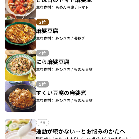
主な食材： もめん豆腐 / トマト
3位
麻婆豆腐
主な食材： 豚ひき肉 / 長ねぎ
4位
にら麻婆豆腐
主な食材： 豚ひき肉 / もめん豆腐
5位
すくい豆腐の麻婆煮
主な食材： 豚ひき肉 / もめん豆腐
PR
運動が続かない…とお悩みのかたへ
腸活だけじゃない！太りにくいカラダづくりをサポートし