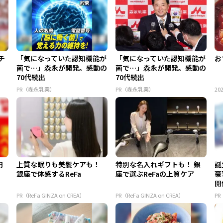
チ
「気になっていた認知機能が
「気になっていた認知機能が
お
菌で…」森永が開発。感動の
菌で…」森永が開発。感動の
70代続出
70代続出
PR（森永乳業）
PR（森永乳業）
202
円
上質な眠りも美髪ケアも！
特別な名入れギフトも！ 銀
誕
銀座で体感するReFa
座で選ぶReFaの上質ケア
豪
開
PR（ReFa GINZA on CREA）
PR（ReFa GINZA on CREA）
P