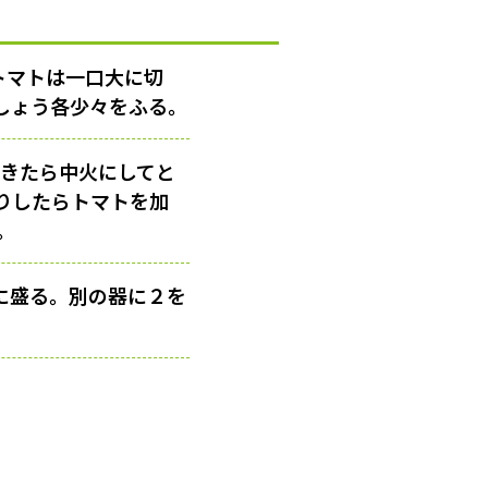
トマトは一口大に切
しょう各少々をふる。
てきたら中火にしてと
りしたらトマトを加
。
に盛る。別の器に２を