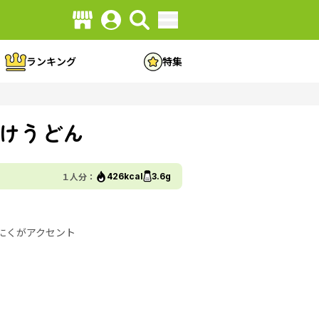
ランキング
特集
けうどん
１人分：
426kcal
3.6g
にくがアクセント