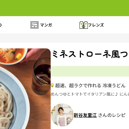
の
マンガ
フレンズ
ミネストローネ風つ
超速、超ラクで作れる 冷凍うどん
めんつゆとトマトでイタリアン風に♪ にん
新谷友里江
さんのレシピ