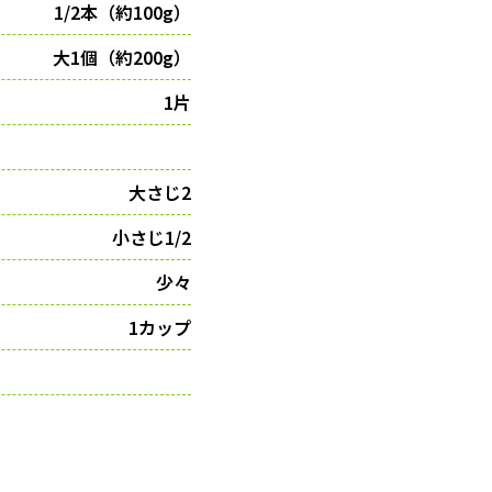
1/2本（約100g）
大1個（約200g）
1片
大さじ2
小さじ1/2
少々
1カップ