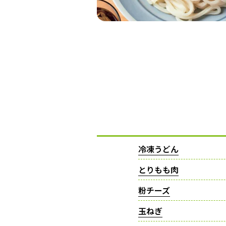
冷凍うどん
とりもも肉
粉チーズ
玉ねぎ