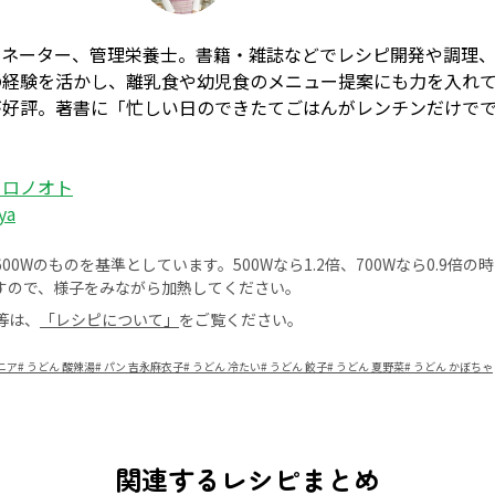
ィネーター、管理栄養士。書籍・雑誌などでレシピ開発や調理
の経験を活かし、離乳食や幼児食のメニュー提案にも力を入れ
が好評。著書に「忙しい日のできたてごはんがレンチンだけで
コロノオト
ya
0Wのものを基準としています。500Wなら1.2倍、700Wなら0.9倍
すので、様子をみながら加熱してください。
等は、
「レシピについて」
をご覧ください。
ニア
#
うどん 酸辣湯
#
パン 吉永麻衣子
#
うどん 冷たい
#
うどん 餃子
#
うどん 夏野菜
#
うどん かぼちゃ
関連するレシピまとめ