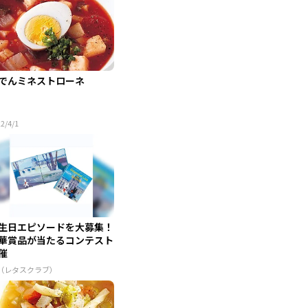
でんミネストローネ
2/4/1
生日エピソードを大募集！
華賞品が当たるコンテスト
催
R（レタスクラブ）