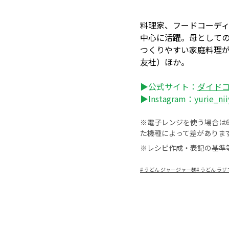
料理家、フードコーデ
中心に活躍。母として
つくりやすい家庭料理
友社）ほか。
▶公式サイト：
ダイド
▶Instagram：
yurie_nii
※電子レンジを使う場合は60
た機種によって差がありま
※レシピ作成・表記の基準
#
うどん ジャージャー麺
#
うどん ラザ