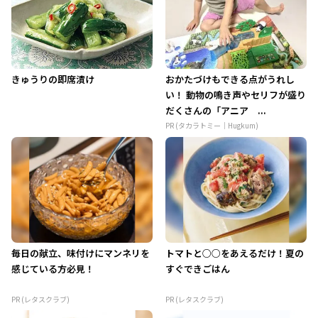
きゅうりの即席漬け
おかたづけもできる点がうれし
い！ 動物の鳴き声やセリフが盛り
だくさんの「アニア ...
PR (タカラトミー｜Hugkum)
毎日の献立、味付けにマンネリを
トマトと○○をあえるだけ！夏の
感じている方必見！
すぐできごはん
PR (レタスクラブ)
PR (レタスクラブ)