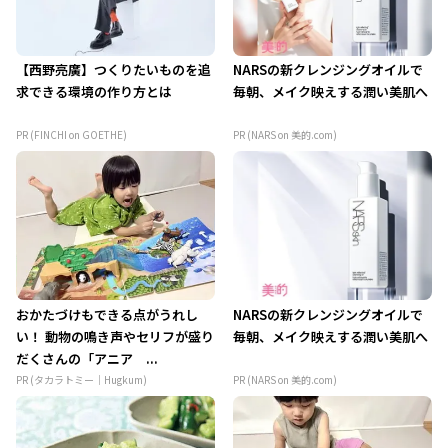
【西野亮廣】つくりたいものを追
NARSの新クレンジングオイルで
求できる環境の作り方とは
毎朝、メイク映えする潤い美肌へ
PR (FINCHI on GOETHE)
PR (NARS on 美的.com)
おかたづけもできる点がうれし
NARSの新クレンジングオイルで
い！ 動物の鳴き声やセリフが盛り
毎朝、メイク映えする潤い美肌へ
だくさんの「アニア ...
PR (タカラトミー｜Hugkum)
PR (NARS on 美的.com)