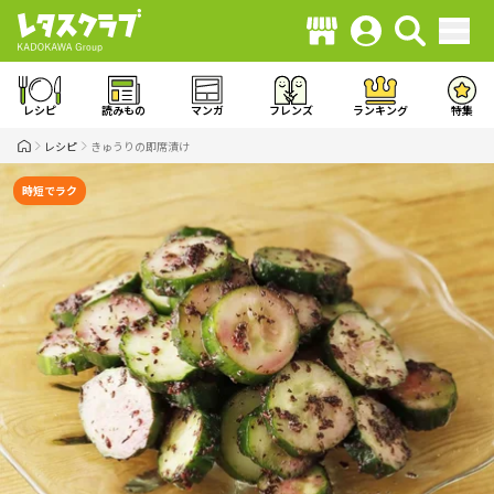
レシピ
読みもの
マンガ
フレンズ
ランキング
特集
レシピ
きゅうりの即席漬け
時短でラク