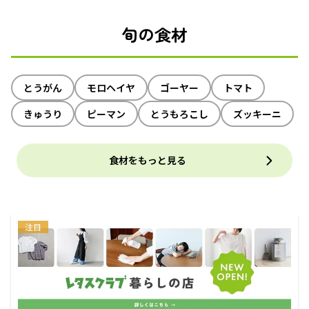
旬の食材
とうがん
モロヘイヤ
ゴーヤー
トマト
きゅうり
ピーマン
とうもろこし
ズッキーニ
食材をもっと見る
注目