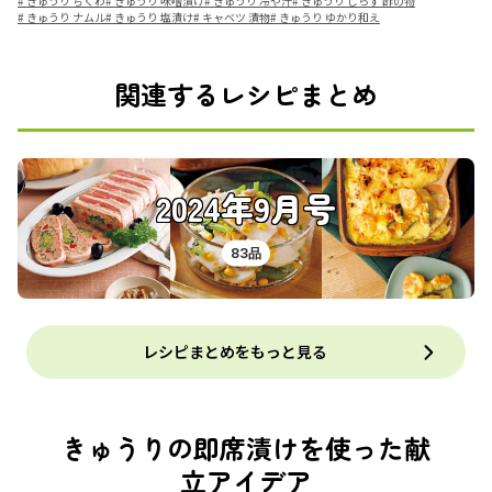
#
きゅうり ちくわ
#
きゅうり 味噌漬け
#
きゅうり 冷や汁
#
きゅうり しらす 酢の物
#
きゅうり ナムル
#
きゅうり 塩漬け
#
キャベツ 漬物
#
きゅうり ゆかり和え
関連するレシピまとめ
2024年9月号
83品
レシピまとめをもっと見る
きゅうりの即席漬けを使った献
立アイデア