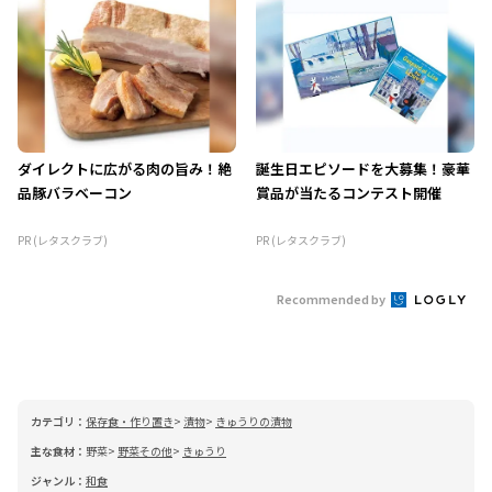
ダイレクトに広がる肉の旨み！絶
誕生日エピソードを大募集！豪華
品豚バラベーコン
賞品が当たるコンテスト開催
PR (レタスクラブ)
PR (レタスクラブ)
Recommended by
カテゴリ：
保存食・作り置き
漬物
きゅうりの漬物
主な食材：
野菜
野菜その他
きゅうり
ジャンル：
和食