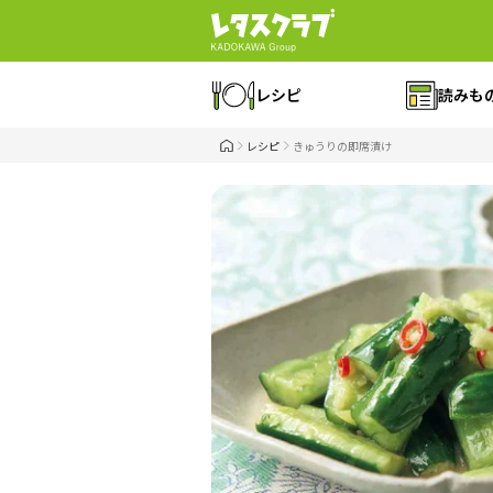
レシピ
読みも
レシピ
きゅうりの即席漬け