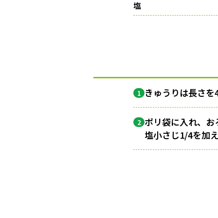
塩
きゅうりは長さを
1
ポリ袋に入れ、おろ
2
塩小さじ1/4を