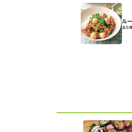
ル
主な食