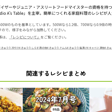
バイザーやジュニア・アスリートフードマイスターの資格を持
tudio A's Table」を主宰。簡単につくれる家庭料理のレシピが
0Wのものを基準としています。500Wなら1.2倍、700Wなら0.9倍
すので、様子をみながら加熱してください。
等は、
「レシピについて」
をご覧ください。
#
きゅうり 冷や汁
#
きゅうり しらす 酢の物
#
きゅうり ナムル
#
きゅうり 塩漬け
#
キャベツ 漬物
#
きゅ
関連するレシピまとめ
2024年7月号
88品