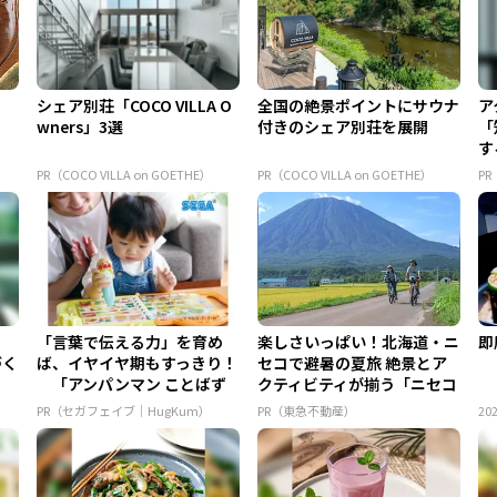
シェア別荘「COCO VILLA O
全国の絶景ポイントにサウナ
ア
wners」3選
付きのシェア別荘を展開
「
す
PR（COCO VILLA on GOETHE）
PR（COCO VILLA on GOETHE）
P
る
「言葉で伝える力」を育め
楽しさいっぱい！北海道・ニ
即
づく
ば、イヤイヤ期もすっきり！
セコで避暑の夏旅 絶景とア
「アンパンマン ことばず
クティビティが揃う「ニセコ
かん...
東...
PR（セガフェイブ｜HugKum）
PR（東急不動産）
202