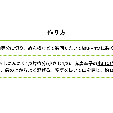
作り方
4等分に切り、
めん棒
などで数回たたいて縦3～4つに裂
しにんにく1/3片強分(小さじ1/3)、赤唐辛子の
小口切
加え、袋の上からよく混ぜる。空気を抜いて口を閉じ、約1