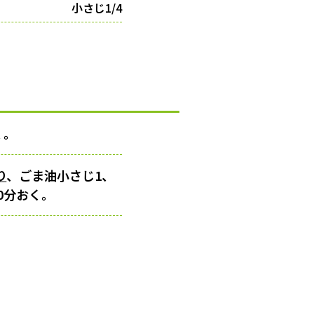
小さじ1/4
く。
り
、ごま油小さじ1、
0分おく。