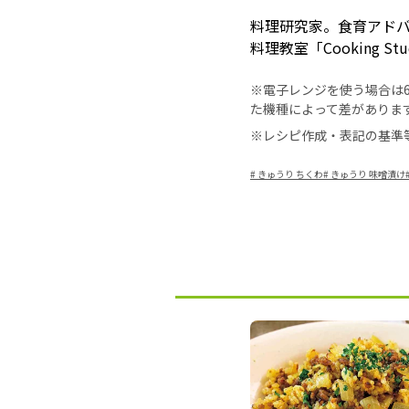
料理研究家。食育アド
料理教室「Cooking S
※電子レンジを使う場合は60
た機種によって差がありま
※レシピ作成・表記の基準
#
きゅうり ちくわ
#
きゅうり 味噌漬け