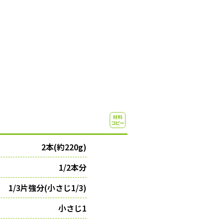
2本(約220g)
1/2本分
1/3片強分(小さじ1/3)
小さじ1