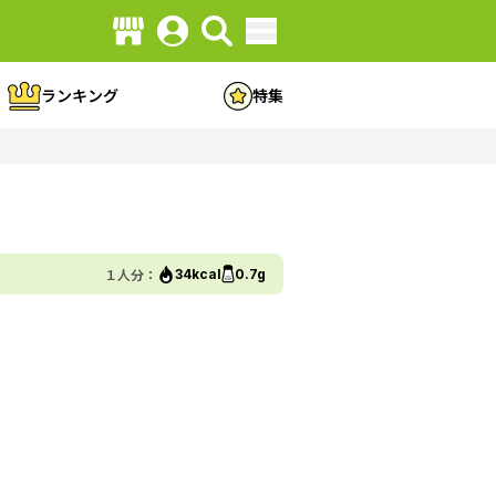
ランキング
特集
１人分：
34kcal
0.7g