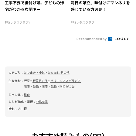
工事不要で後付け可。子どもの帰
毎日の献立、味付けにマンネリを
宅がわかる玄関キー
感じている方必見！
PR (レタスクラブ)
PR (レタスクラブ)
Recommended by
カテゴリ：
おつまみ・小鉢
おひたし その他
主な食材：
野菜
野菜その他
グリーンアスパラガス
海藻・乾物
海藻・乾物
削りがつお
ジャンル：
和食
レシピ作成・調理：
中島有香
撮影：
大川範
おすすめ読みもの(PR)