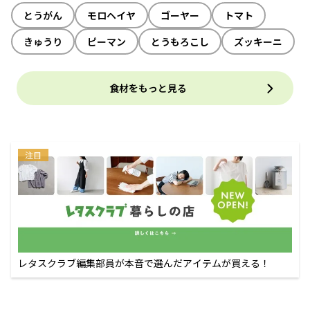
とうがん
モロヘイヤ
ゴーヤー
トマト
きゅうり
ピーマン
とうもろこし
ズッキーニ
食材をもっと見る
注目
レタスクラブ編集部員が本音で選んだアイテムが買える！