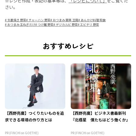
※レシピ作成・表記の基準等は、
「レシピについて」
をご覧くだ
さい。
#
生姜焼き 野菜
#
チャーハン 野菜
#
おつまみ 簡単 豆腐
#
あんかけ料理 和食
#
おつまみ 玉ねぎだけ
#
つけ麺 野菜
#
デジカルビ 野菜
#
エビチリ 野菜
おすすめレシピ
【西野亮廣】つくりたいものを追
【西野亮廣】ビジネス書最新刊
求できる環境の作り方とは
『北極星 僕たちはどう働くか』
PR (FINCHI on GOETHE)
PR (FINCHI on GOETHE)