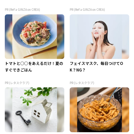
PR (ReFa GINZA on CREA)
PR (ReFa GINZA on CREA)
トマトと○○をあえるだけ！夏の
フェイスマスク、毎日つけてO
すぐできごはん
K？NG？
PR (レタスクラブ)
PR (レタスクラブ)