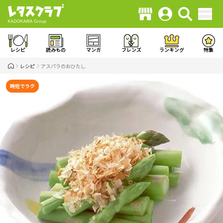
レシピ
読みもの
マンガ
フレンズ
ランキング
特集
レシピ
アスパラのおひたし
時短でラク