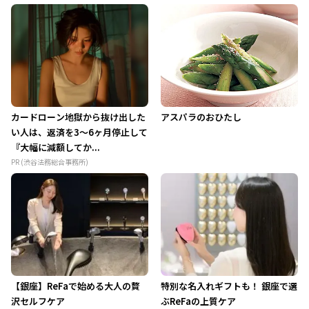
カードローン地獄から抜け出した
アスパラのおひたし
い人は、返済を3～6ヶ月停止して
『大幅に減額してか...
PR (渋谷法務総合事務所)
【銀座】ReFaで始める大人の贅
特別な名入れギフトも！ 銀座で選
沢セルフケア
ぶReFaの上質ケア