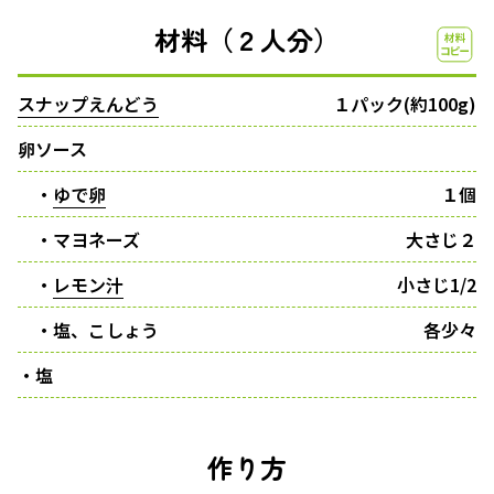
材料（２人分）
スナップえんどう
１パック(約100g)
卵ソース
・
ゆで卵
１個
・マヨネーズ
大さじ２
・
レモン汁
小さじ1/2
・塩、こしょう
各少々
・塩
作り方