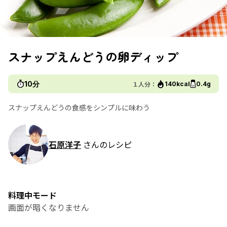
スナップえんどうの卵ディップ
10分
１人分：
140kcal
0.4g
スナップえんどうの食感をシンプルに味わう
石原洋子
さんのレシピ
料理中モード
画面が暗くなりません