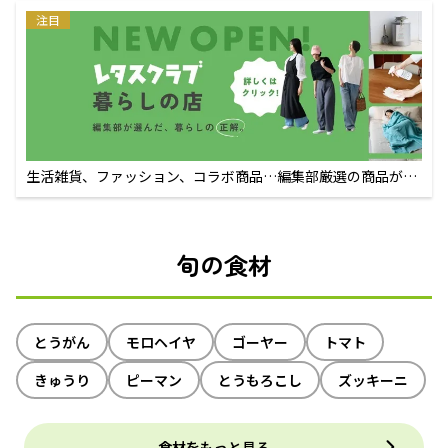
注目
生活雑貨、ファッション、コラボ商品…編集部厳選の商品が買
えるECサイト
旬の食材
とうがん
モロヘイヤ
ゴーヤー
トマト
きゅうり
ピーマン
とうもろこし
ズッキーニ
食材をもっと見る