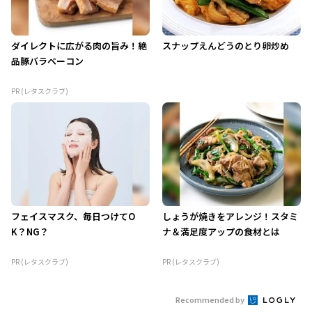
ダイレクトに広がる肉の旨み！絶
スナップえんどうのとり卵炒め
品豚バラベーコン
PR (レタスクラブ)
フェイスマスク、毎日つけてO
しょうが焼きをアレンジ！スタミ
K？NG？
ナ＆満足度アップの食材とは
PR (レタスクラブ)
PR (レタスクラブ)
Recommended by