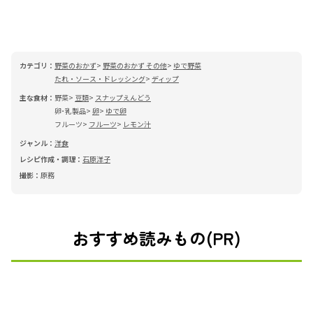
カテゴリ：
野菜のおかず
野菜のおかず その他
ゆで野菜
たれ・ソース・ドレッシング
ディップ
主な食材：
野菜
豆類
スナップえんどう
卵･乳製品
卵
ゆで卵
フルーツ
フルーツ
レモン汁
ジャンル：
洋食
レシピ作成・調理：
石原洋子
撮影：
原務
おすすめ読みもの(PR)