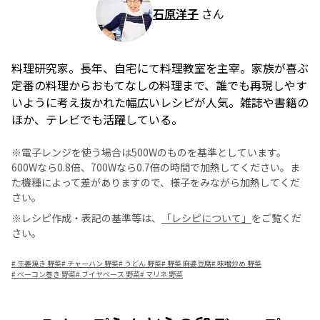
石原洋子
さん
料理研究家。長年、自宅にて料理教室を主宰。家族が喜ぶ
定番の料理からおもてなしの料理まで、誰でも再現しやす
いように考え抜かれた幅広いレシピが人気。雑誌や書籍の
ほか、テレビでも活躍している。
※電子レンジを使う場合は500Wのものを基準としています。
600Wなら0.8倍、700Wなら0.7倍の時間で加熱してください。ま
た機種によって差がありますので、様子をみながら加熱してくだ
さい。
※レシピ作成・表記の基準等は、
「レシピについて」
をご覧くだ
さい。
#
生姜焼き 野菜
#
チャーハン 野菜
#
うどん 野菜
#
野菜 麻婆豆腐
#
味噌炒め 野菜
#
ベーコン巻き 野菜
#
ブイヤベース 野菜
#
マリネ 野菜