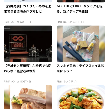
【西野亮廣】つくりたいものを追
GOETHEとFINCHIがタッグを組
求できる環境の作り方とは
み、新メディアを創設
PR (FINCHI on GOETHE)
PR (FINCHI on GOETHE)
【見城徹×藤田晋】AI時代でも変
スマホで完結！ライフスタイル診
わらない経営者の本質
断にトライ！
PR (FINCHI on GOETHE)
PR (レタスクラブ)