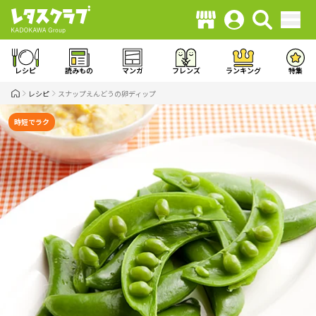
レシピ
読みもの
マンガ
フレンズ
ランキング
特集
レシピ
スナップえんどうの卵ディップ
時短でラク