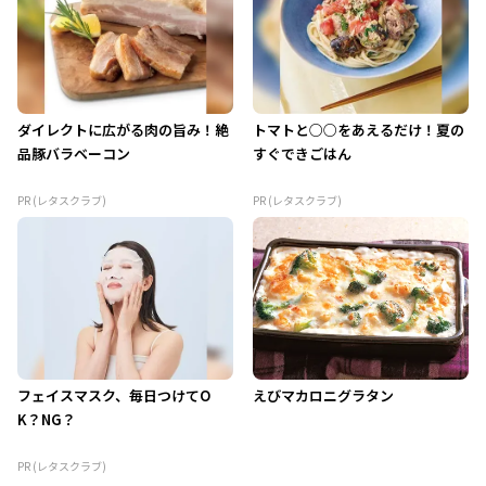
ダイレクトに広がる肉の旨み！絶
トマトと○○をあえるだけ！夏の
品豚バラベーコン
すぐできごはん
PR (レタスクラブ)
PR (レタスクラブ)
フェイスマスク、毎日つけてO
えびマカロニグラタン
K？NG？
PR (レタスクラブ)