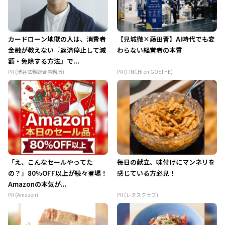
カードローン地獄の人は、消費者
【見城徹×藤田晋】AI時代でも変
金融が教えない『返済停止して減
わらない経営者の本質
額・免除する方法』で...
PR (渋谷法務総合事務所)
PR (FINCHI on GOETHE)
「え、こんなセールやってた
毎日の献立、味付けにマンネリを
の？」80％OFF以上が続々登場！
感じている方必見！
Amazonの本気が...
PR (Amazon)
PR (レタスクラブ)