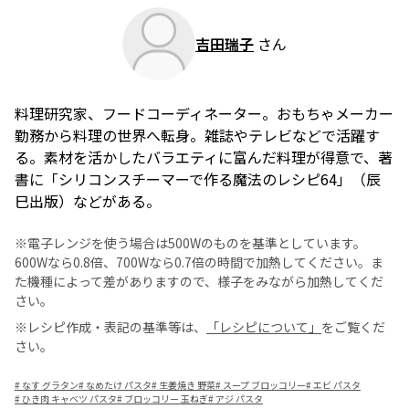
吉田瑞子
さん
料理研究家、フードコーディネーター。おもちゃメーカー
勤務から料理の世界へ転身。雑誌やテレビなどで活躍す
る。素材を活かしたバラエティに富んだ料理が得意で、著
書に「シリコンスチーマーで作る魔法のレシピ64」（辰
巳出版）などがある。
※電子レンジを使う場合は500Wのものを基準としています。
600Wなら0.8倍、700Wなら0.7倍の時間で加熱してください。ま
た機種によって差がありますので、様子をみながら加熱してくだ
さい。
※レシピ作成・表記の基準等は、
「レシピについて」
をご覧くだ
さい。
#
なす グラタン
#
なめたけ パスタ
#
生姜焼き 野菜
#
スープ ブロッコリー
#
エビ パスタ
#
ひき肉 キャベツ パスタ
#
ブロッコリー 玉ねぎ
#
アジ パスタ