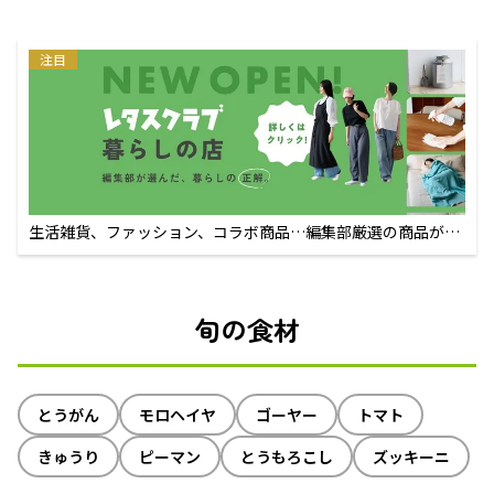
注目
生活雑貨、ファッション、コラボ商品…編集部厳選の商品が買
えるECサイト
旬の食材
とうがん
モロヘイヤ
ゴーヤー
トマト
きゅうり
ピーマン
とうもろこし
ズッキーニ