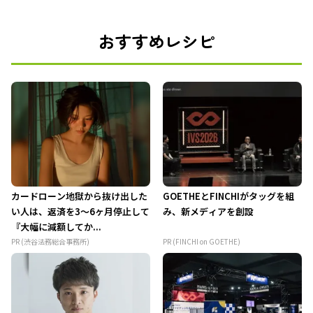
おすすめレシピ
カードローン地獄から抜け出した
GOETHEとFINCHIがタッグを組
い人は、返済を3～6ヶ月停止して
み、新メディアを創設
『大幅に減額してか...
PR (渋谷法務総合事務所)
PR (FINCHI on GOETHE)