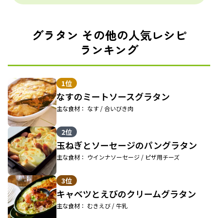
グラタン その他の人気レシピ
ランキング
1位
なすのミートソースグラタン
主な食材： なす / 合いびき肉
2位
玉ねぎとソーセージのパングラタン
主な食材： ウインナソーセージ / ピザ用チーズ
3位
キャベツとえびのクリームグラタン
主な食材： むきえび / 牛乳