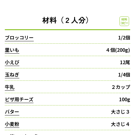
材料（２人分）
ブロッコリー
1/2個
里いも
４個(200g)
小えび
12尾
玉ねぎ
1/4個
牛乳
２カップ
ピザ用チーズ
100g
バター
大さじ３
小麦粉
大さじ４