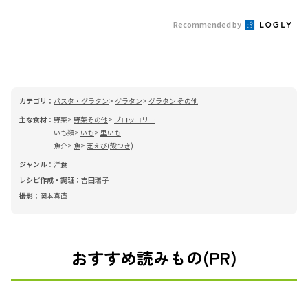
Recommended by
カテゴリ：
パスタ・グラタン
グラタン
グラタン その他
主な食材：
野菜
野菜その他
ブロッコリー
いも類
いも
里いも
魚介
魚
芝えび(殻つき)
ジャンル：
洋食
レシピ作成・調理：
吉田瑞子
撮影：
岡本真直
おすすめ読みもの(PR)