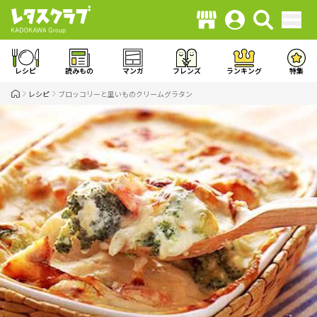
レシピ
読みもの
マンガ
フレンズ
ランキング
特集
レシピ
ブロッコリーと里いものクリームグラタン