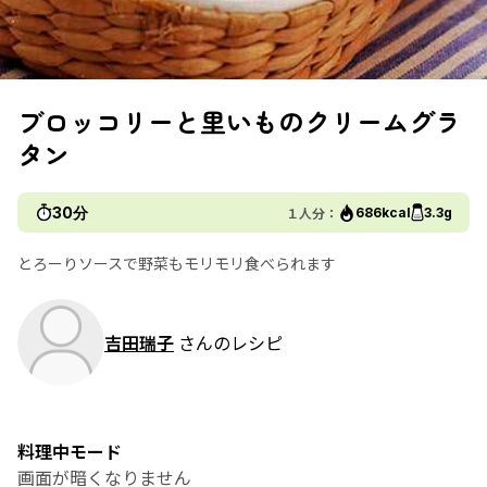
ブロッコリーと里いものクリームグラ
タン
30分
１人分：
686kcal
3.3g
とろーりソースで野菜もモリモリ食べられます
吉田瑞子
さんのレシピ
料理中モード
画面が暗くなりません