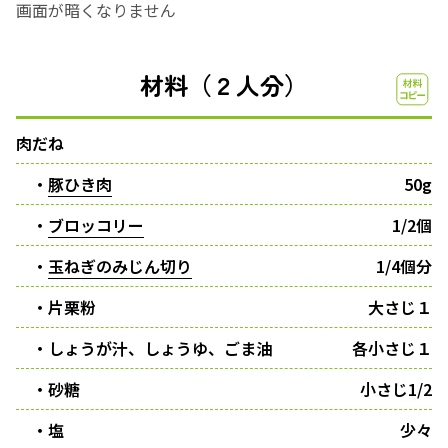
画面が暗くなりません
材料（２人分）
肉だね
・
豚ひき肉
50g
・
ブロッコリー
1/2個
・
玉ねぎのみじん切り
1/4個分
・片栗粉
大さじ１
・しょうが汁、しょうゆ、ごま油
各小さじ１
・砂糖
小さじ1/2
・塩
少々