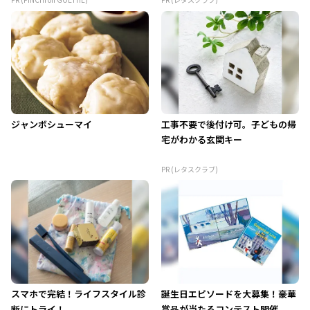
ジャンボシューマイ
工事不要で後付け可。子どもの帰
宅がわかる玄関キー
PR (レタスクラブ)
スマホで完結！ライフスタイル診
誕生日エピソードを大募集！豪華
断にトライ！
賞品が当たるコンテスト開催