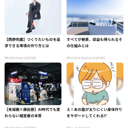
【西野亮廣】つくりたいものを追
すべてが絶景、収益も得られるそ
求できる環境の作り方とは
の仕組みとは
PR (FINCHI on GOETHE)
PR (COCO VILLA on GOETHE)
【見城徹×藤田晋】AI時代でも変
え！あの菌が太りにくい身体作り
わらない経営者の本質
をサポートしてくれる!?
PR (FINCHI on GOETHE)
PR (レタスクラブ)