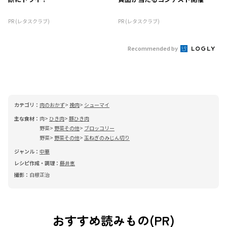
PR (レタスクラブ)
PR (レタスクラブ)
Recommended by
カテゴリ：
肉のおかず
挽肉
シューマイ
主な食材：
肉
ひき肉
豚ひき肉
野菜
野菜その他
ブロッコリー
野菜
野菜その他
玉ねぎのみじん切り
ジャンル：
中華
レシピ作成・調理：
藤井恵
撮影：
白根正治
おすすめ読みもの(PR)