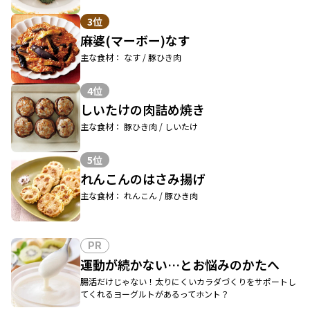
3位
麻婆(マーボー)なす
主な食材： なす / 豚ひき肉
4位
しいたけの肉詰め焼き
主な食材： 豚ひき肉 / しいたけ
5位
れんこんのはさみ揚げ
主な食材： れんこん / 豚ひき肉
PR
運動が続かない…とお悩みのかたへ
腸活だけじゃない！太りにくいカラダづくりをサポートし
てくれるヨーグルトがあるってホント？