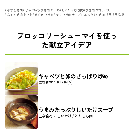
#
なす ひき肉
#
じゃがいも ひき肉 チーズ
#
しいたけ ひき肉
#
ひき肉 タコライス
#
なす ひき肉 トマト
#
えのき ひき肉
#
なす ひき肉 チーズ 山本ゆり
#
ひき肉 パラパラ 冷凍
ブロッコリーシューマイを使っ
た献立アイデア
キャベツと卵のさっぱり炒め
主な食材： 卵 / 卵(M)
うまみたっぷりしいたけスープ
主な食材： しいたけ / とりもも肉