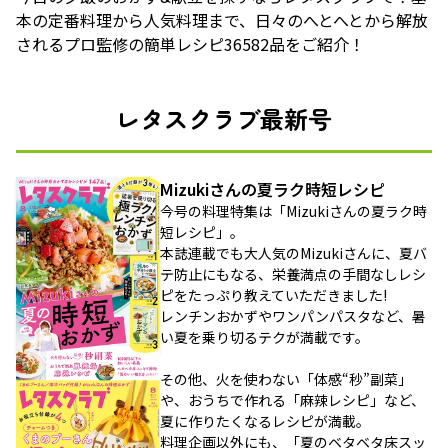
本の定番料理から人気料理まで、日々のへとへとから解放
されるプロ監修の簡単レシピ36582品をご紹介！
レタスクラブ最新号
Mizukiさんの夏ラク時短レシピ
今号の料理特集は「Mizukiさんの夏ラク時
短レシピ」。
本誌連載でも大人気のMizukiさんに、夏バ
テ防止にもなる、栄養満点の手間なしレシ
ピをたっぷり教えていただきました!
レンチンおかずやワンパンパスタなど、暑
い夏を乗り切るテクが満載です。
その他、火を使わない「体感“秒”副菜」
や、おうちで作れる「麻辣レシピ」など、
夏に作りたくなるレシピが満載。
料理企画以外にも、「夏のベタベタ床スッ