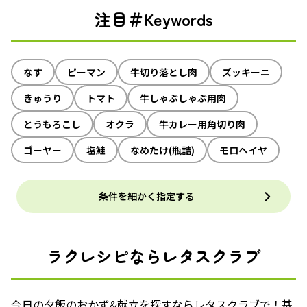
注目＃Keywords
なす
ピーマン
牛切り落とし肉
ズッキーニ
きゅうり
トマト
牛しゃぶしゃぶ用肉
とうもろこし
オクラ
牛カレー用角切り肉
ゴーヤー
塩鮭
なめたけ(瓶詰)
モロヘイヤ
条件を細かく指定する
ラクレシピならレタスクラブ
今日の夕飯のおかず&献立を探すならレタスクラブで！基