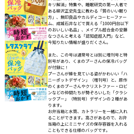
キリ解消」特集や、睡眠研究の第一人者で
ある柳沢正史先生に教わる「質のいい眠り
方」、無印良品やカルディコーヒーファー
ム、成城石井などで買える「1000円台以下
のおいしい名品」、メイプル超合金の安藤
なつさんと考える「認知症超入門」など、
今知りたい情報が盛りだくさん。
また、この号は通常号とは別に増刊号と特
別号があり、くまのプーさんの保冷バッグ
が付録に！
プーさんが蜂を見ている姿がかわいい「ハ
ニーポットデザイン」（増刊号）と、原作
のくまのプーさんやクリストファー・ロビ
ンなどの仲間たちが勢ぞろいした「クラシ
ックプー」（特別号）デザインの２種があ
ります。
お弁当箱と水筒、カトラリーを一緒に入れ
ることができます。高さがあるので、お弁
当箱の上にミニサイズの保存容器を入れる
こともできる仕様のバッグです。