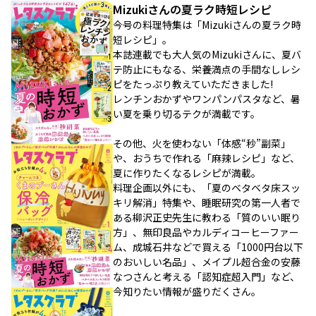
Mizukiさんの夏ラク時短レシピ
今号の料理特集は「Mizukiさんの夏ラク時
短レシピ」。
本誌連載でも大人気のMizukiさんに、夏バ
テ防止にもなる、栄養満点の手間なしレシ
ピをたっぷり教えていただきました!
レンチンおかずやワンパンパスタなど、暑
い夏を乗り切るテクが満載です。
その他、火を使わない「体感“秒”副菜」
や、おうちで作れる「麻辣レシピ」など、
夏に作りたくなるレシピが満載。
料理企画以外にも、「夏のベタベタ床スッ
キリ解消」特集や、睡眠研究の第一人者で
ある柳沢正史先生に教わる「質のいい眠り
方」、無印良品やカルディコーヒーファー
ム、成城石井などで買える「1000円台以下
のおいしい名品」、メイプル超合金の安藤
なつさんと考える「認知症超入門」など、
今知りたい情報が盛りだくさん。