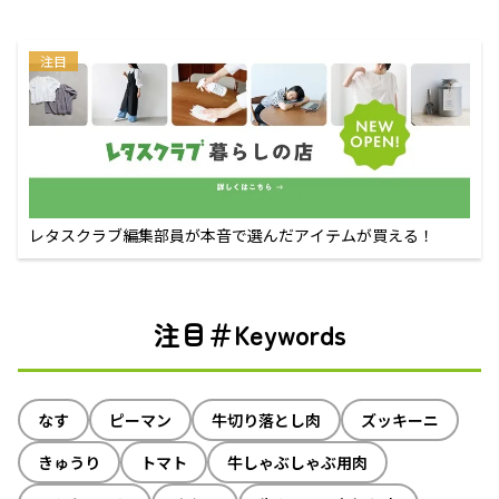
注目
レタスクラブ編集部員が本音で選んだアイテムが買える！
注目＃Keywords
なす
ピーマン
牛切り落とし肉
ズッキーニ
きゅうり
トマト
牛しゃぶしゃぶ用肉