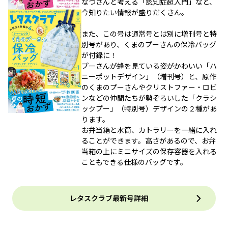
なつさんと考える「認知症超入門」など、
今知りたい情報が盛りだくさん。
また、この号は通常号とは別に増刊号と特
別号があり、くまのプーさんの保冷バッグ
が付録に！
プーさんが蜂を見ている姿がかわいい「ハ
ニーポットデザイン」（増刊号）と、原作
のくまのプーさんやクリストファー・ロビ
ンなどの仲間たちが勢ぞろいした「クラシ
ックプー」（特別号）デザインの２種があ
ります。
お弁当箱と水筒、カトラリーを一緒に入れ
ることができます。高さがあるので、お弁
当箱の上にミニサイズの保存容器を入れる
こともできる仕様のバッグです。
レタスクラブ最新号詳細