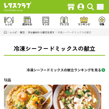
レシピ
読みもの
マンガ
フレンズ
ランキング
特集
レシピ
献立
主な食材から献立を探す
冷凍シーフードミックスの献立
冷凍シーフードミックスの献立
冷凍シーフードミックスの献立ランキングを見る
12品