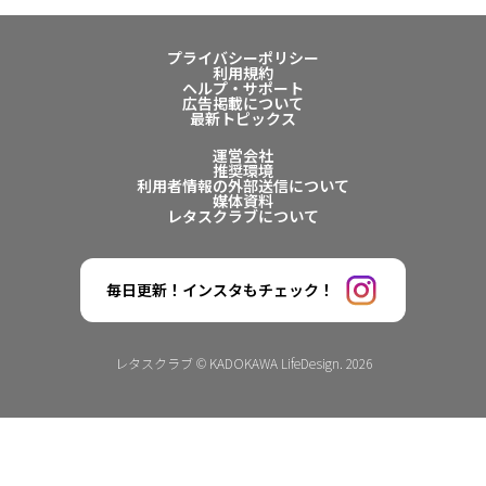
プライバシーポリシー
利用規約
ヘルプ・サポート
広告掲載について
最新トピックス
運営会社
推奨環境
利用者情報の外部送信について
媒体資料
レタスクラブについて
毎日更新！インスタもチェック！
レタスクラブ © KADOKAWA LifeDesign. 2026