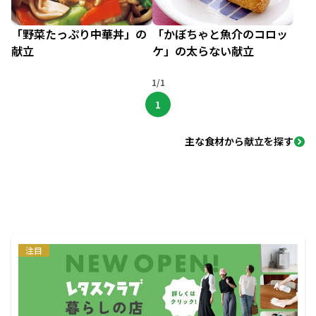
「野菜たっぷり中華丼」の
「かぼちゃと魚介のコロッ
献立
ケ」の太らない献立
1/1
1
主な食材から献立を探す
注目