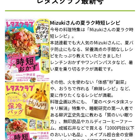
レタスクラブ最新号
Mizukiさんの夏ラク時短レシピ
今号の料理特集は「Mizukiさんの夏ラク時
短レシピ」。
本誌連載でも大人気のMizukiさんに、夏バ
テ防止にもなる、栄養満点の手間なしレシ
ピをたっぷり教えていただきました!
レンチンおかずやワンパンパスタなど、暑
い夏を乗り切るテクが満載です。
その他、火を使わない「体感“秒”副菜」
や、おうちで作れる「麻辣レシピ」など、
夏に作りたくなるレシピが満載。
料理企画以外にも、「夏のベタベタ床スッ
キリ解消」特集や、睡眠研究の第一人者で
ある柳沢正史先生に教わる「質のいい眠り
方」、無印良品やカルディコーヒーファー
ム、成城石井などで買える「1000円台以下
のおいしい名品」、メイプル超合金の安藤