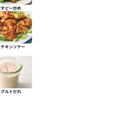
なすピー炒め
スチキンソテー
ーグルトだれ