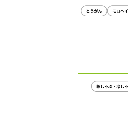
とうがん
モロヘ
豚しゃぶ・冷し