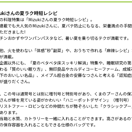
zukiさんの夏ラク時短レシピ
の料理特集は「Mizukiさんの夏ラク時短レシピ」。
連載でも大人気のMizukiさんに、夏バテ防止にもなる、栄養満点の手
ただきました!
チンおかずやワンパンパスタなど、暑い夏を乗り切るテクが満載です。
他、火を使わない「体感“秒”副菜」や、おうちで作れる「麻辣レシピ
が満載。
企画以外にも、「夏のベタベタ床スッキリ解消」特集や、睡眠研究の第
わる「質のいい眠り方」、無印良品やカルディコーヒーファーム、成城石
下のおいしい名品」、メイプル超合金の安藤なつさんと考える「認知症
が盛りだくさん。
、この号は通常号とは別に増刊号と特別号があり、くまのプーさんの保
さんが蜂を見ている姿がかわいい「ハニーポットデザイン」（増刊号）
リストファー・ロビンなどの仲間たちが勢ぞろいした「クラシックプー
あります。
当箱と水筒、カトラリーを一緒に入れることができます。高さがあるの
の保存容器を入れることもできる仕様のバッグです。