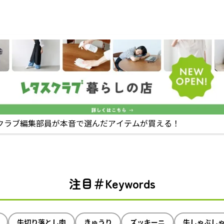
クラブ編集部員が本音で選んだアイテムが買える！
注目＃Keywords
牛切り落とし肉
きゅうり
ズッキーニ
牛しゃぶし