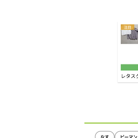
注目
レタス
なす
ピーマン