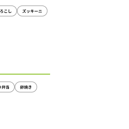
ろこし
ズッキーニ
り弁当
卵焼き