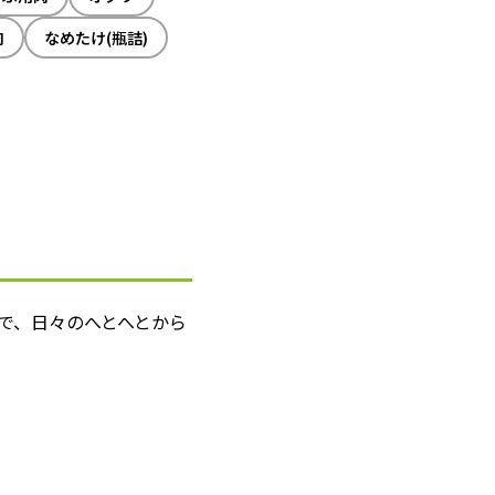
肉
なめたけ(瓶詰)
で、日々のへとへとから