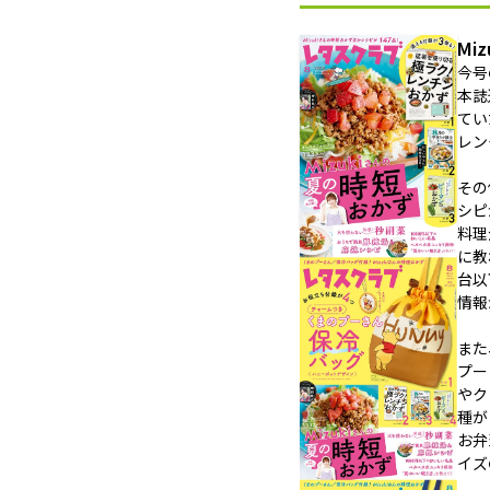
Mi
今号
本誌
てい
レン
その
シピ
料理
に教
台以
情報
また
プー
やク
種が
お弁
イズ