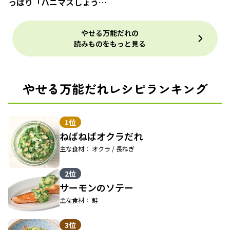
っぱり「ハニマスしょうゆ
だれ」
やせる万能だれの
読みものをもっと見る
やせる万能だれレシピランキング
1位
ねばねばオクラだれ
主な食材： オクラ / 長ねぎ
2位
サーモンのソテー
主な食材： 鮭
3位