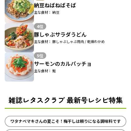
納豆ねばねばそば
主な食材： 納豆
4位
豚しゃぶサラダうどん
主な食材： 豚しゃぶしゃぶ用肉 / 乾燥わかめ
5位
サーモンのカルパッチョ
主な食材： 鮭
雑誌レタスクラブ 最新号レシピ特集
ワタナベマキさんの夏こそ！梅干しは頼りになる調味料です