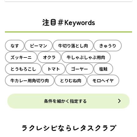
注目＃Keywords
なす
ピーマン
牛切り落とし肉
きゅうり
ズッキーニ
オクラ
牛しゃぶしゃぶ用肉
とうもろこし
トマト
ゴーヤー
塩鮭
牛カレー用角切り肉
とりむね肉
モロヘイヤ
条件を細かく指定する
ラクレシピならレタスクラブ