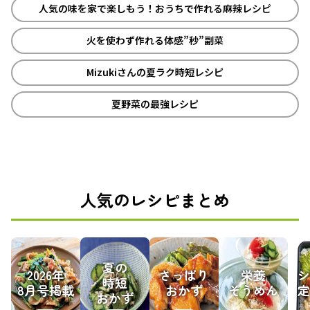
人気の味を家で楽しもう！おうちで作れる麻辣レシピ
火を使わず作れる体感”秒”副菜
Mizukiさんの夏ラク時短レシピ
夏野菜の最強レシピ
人気のレシピまとめ
夏の
2026年
さっぱり
栄養
シ
時短
8月号掲載
おかず
そうめん
定
おかず