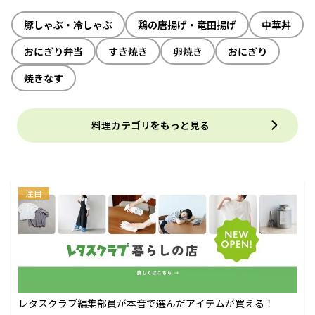
豚しゃぶ・冷しゃぶ
鶏の唐揚げ・竜田揚げ
中華丼
おにぎり弁当
すき焼き
卵焼き
おにぎり
焼きなす
料理カテゴリをもっと見る
注目
レタスクラブ編集部員が本音で選んだアイテムが買える！