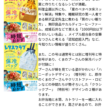
夏に作りたくなるレシピが満載。
料理企画以外にも、「夏のベタベタ床スッ
キリ解消」特集や、睡眠研究の第一人者で
ある柳沢正史先生に教わる「質のいい眠り
方」、無印良品やカルディコーヒーファー
ム、成城石井などで買える「1000円台以下
のおいしい名品」、メイプル超合金の安藤
なつさんと考える「認知症超入門」など、
今知りたい情報が盛りだくさん。
また、この号は通常号とは別に増刊号と特
別号があり、くまのプーさんの保冷バッグ
が付録に！
プーさんが蜂を見ている姿がかわいい「ハ
ニーポットデザイン」（増刊号）と、原作
のくまのプーさんやクリストファー・ロビ
ンなどの仲間たちが勢ぞろいした「クラシ
ックプー」（特別号）デザインの２種があ
ります。
お弁当箱と水筒、カトラリーを一緒に入れ
ることができます。高さがあるので、お弁