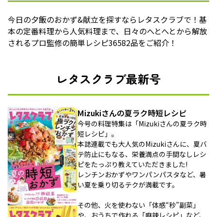
今日の夕飯のおかず&献立を探すならレタスクラブで！基
本の定番料理から人気料理まで、日々のへとへとから解放
されるプロ監修の簡単レシピ36582品をご紹介！
レタスクラブ最新号
Mizukiさんの夏ラク時短レシピ
今号の料理特集は「Mizukiさんの夏ラク時
短レシピ」。
本誌連載でも大人気のMizukiさんに、夏バ
テ防止にもなる、栄養満点の手間なしレシ
ピをたっぷり教えていただきました!
レンチンおかずやワンパンパスタなど、暑
い夏を乗り切るテクが満載です。
その他、火を使わない「体感“秒”副菜」
や、おうちで作れる「麻辣レシピ」など、